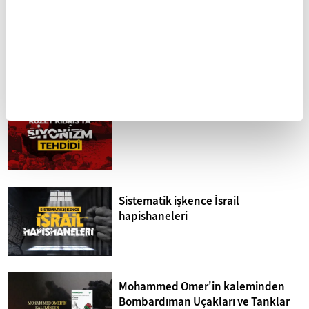
UŞAK
VAN
YALOVA
YOZGAT
ZONGULDAK
FİKRİYAT GÜNDEM
Tümü
Kuzey Kıbrıs'ta siyonizm tehdidi
Sistematik işkence İsrail
hapishaneleri
Mohammed Omer'in kaleminden
Bombardıman Uçakları ve Tanklar