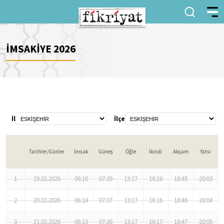
İMSAKİYE 2026
İl
İlçe
Tarihler/Günler
İmsak
Güneş
Öğle
İkindi
Akşam
Yatsı
1
19.02.2026
06:16
07:39
13:17
16:16
18:45
20:03
2
20.02.2026
06:14
07:37
13:17
16:16
18:46
20:04
3
21.02.2026
06:13
07:36
13:17
16:17
18:47
20:05