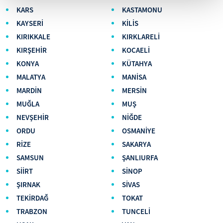
KARS
KASTAMONU
KAYSERİ
KİLİS
KIRIKKALE
KIRKLARELİ
KIRŞEHİR
KOCAELİ
KONYA
KÜTAHYA
MALATYA
MANİSA
MARDİN
MERSİN
MUĞLA
MUŞ
NEVŞEHİR
NİĞDE
ORDU
OSMANİYE
RİZE
SAKARYA
SAMSUN
ŞANLIURFA
SİİRT
SİNOP
ŞIRNAK
SİVAS
TEKİRDAĞ
TOKAT
TRABZON
TUNCELİ