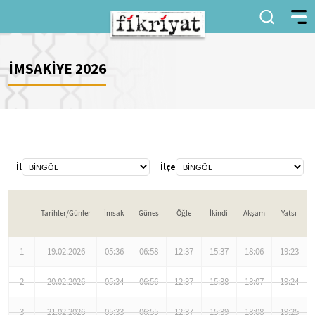
İMSAKİYE 2026
İl
İlçe
Tarihler/Günler
İmsak
Güneş
Öğle
İkindi
Akşam
Yatsı
1
19.02.2026
05:36
06:58
12:37
15:37
18:06
19:23
2
20.02.2026
05:34
06:56
12:37
15:38
18:07
19:24
3
21.02.2026
05:33
06:55
12:37
15:39
18:08
19:25