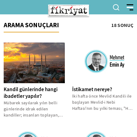
ARAMA SONUÇLARI
18 SONUÇ
Kandil günlerinde hangi
İstikamet nereye?
ibadetler yapılır?
İki hafta önce Mevlid Kandili ile
başlayan Mevlid-i Nebi
Mübarek sayılarak yılın belli
Haftası'nın bu yılki teması, "Hz.
günlerinde idrak edilen
Peygamber, İman ve
kandiller; insanları toplayan,
İstikamet"...
dualarda buluşturan ve sıla-i
rahimi...