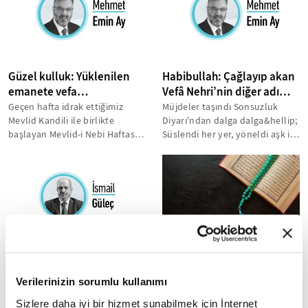
Güzel kulluk: Yüklenilen
Habibullah: Çağlayıp akan
emanete vefa…
Vefâ Nehri’nin diğer adı…
Geçen hafta idrak ettiğimiz
Müjdeler taşındı Sonsuzluk
Mevlid Kandili ile birlikte
Diyarı'ndan dalga dalga&hellip;
başlayan Mevlid-i Nebi Haftası
Süslendi her yer, yöneldi aşk ile
etkinliklerinde bu yılki ana...
Muhammed Mustafa'ya&hellip;
Gökler...
Mevlid okumak ruha
Cuma Hutbesi 15 Ekim
gıdadır
2021- Cuma Hutbesi
Verilerinizin sorumlu kullanımı
Konusu: Mübarek Gece
Bu sene de Hz. Peygamber'in
Sizlere daha iyi bir hizmet sunabilmek için İnternet
dünyayı teşriflerinin
Mevlid-i Nebi