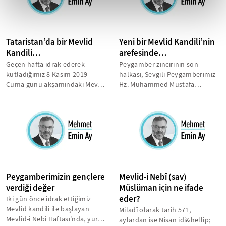
Tataristan’da bir Mevlid
Yeni bir Mevlid Kandili’nin
Kandili…
arefesinde…
Geçen hafta idrak ederek
Peygamber zincirinin son
kutladığımız 8 Kasım 2019
halkası, Sevgili Peygamberimiz
Cuma günü akşamındaki Mevlid
Hz. Muhammed Mustafa
Kandili'ni bu yıl yurtdışında
sallallahu aleyhi ve sellem
geçirmek...
Efendimizin...
Peygamberimizin gençlere
Mevlid-i Nebî (sav)
verdiği değer
Müslüman için ne ifade
eder?
İki gün önce idrak ettiğimiz
Mevlid kandili ile başlayan
Miladî olarak tarih 571,
Mevlid-i Nebi Haftası'nda, yurt
aylardan ise Nisan idi&hellip;