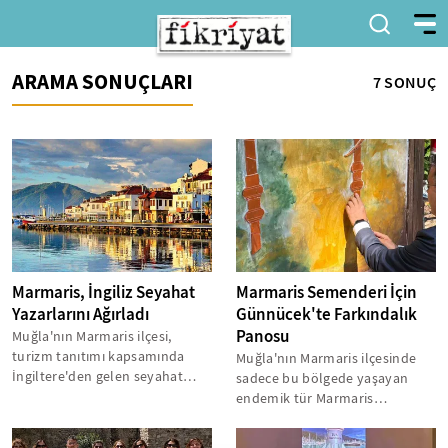
ARAMA SONUÇLARI
7 SONUÇ
Marmaris, İngiliz Seyahat
Marmaris Semenderi İçin
Yazarlarını Ağırladı
Günnücek'te Farkındalık
Panosu
Muğla'nın Marmaris ilçesi,
turizm tanıtımı kapsamında
Muğla'nın Marmaris ilçesinde
İngiltere'den gelen seyahat
sadece bu bölgede yaşayan
yazarları ve içerik üreticilerini...
endemik tür Marmaris
semenderi için özel bir koruma
çalışması...