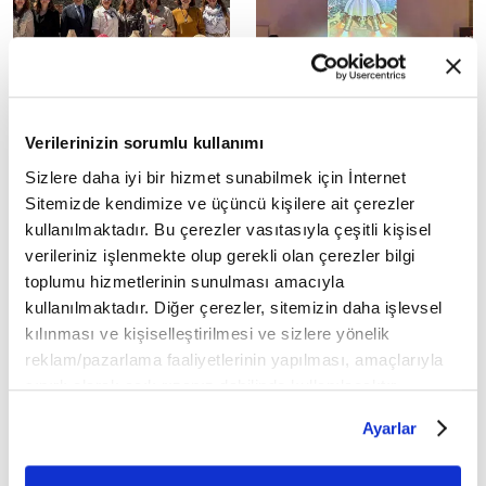
Marmaris'te Kültür Şöleni:
Tua Astro Hackathon
Verilerinizin sorumlu kullanımı
Binlerce Kişi Katıldı
Marmaris'te Start Aldı
Sizlere daha iyi bir hizmet sunabilmek için İnternet
Muğla'nın Marmaris ilçesinde
Türkiye Uzay Ajansı (TUA)
Sitemizde kendimize ve üçüncü kişilere ait çerezler
düzenlenen Kültür ve Değerler
tarafından düzenlenen TUA
kullanılmaktadır. Bu çerezler vasıtasıyla çeşitli kişisel
Şöleni, tarihi Marmaris
Astro Hackathon etkinliği
verileriniz işlenmekte olup gerekli olan çerezler bilgi
Kalesi'nde coşkulu anlar
Muğla'da başladı. Marmaris'te
yaşattı....
gerçekleştirilen...
toplumu hizmetlerinin sunulması amacıyla
kullanılmaktadır. Diğer çerezler, sitemizin daha işlevsel
kılınması ve kişiselleştirilmesi ve sizlere yönelik
reklam/pazarlama faaliyetlerinin yapılması, amaçlarıyla
sınırlı olarak açık rızanız dahilinde kullanılacaktır.
Çerezlere ilişkin tercihlerinizi çerez paneli vasıtasıyla
Ayarlar
Marmaris'te Öğrenciler
Amos Antik Kenti'nin
belirleyebilirsiniz. Çerezlere ilişkin detaylı bilgi için
Tarihi Eserleri Yapay Zeka
tiyatrosu restore edilecek
Ayarlar butonuna tıklayabilir,
Çerez Bilgilendirme
ile Canlandırdı
Muğla'nın Marmaris ilçesinde