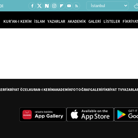
Ol
KUR'AN-I KERİM
İSLAM
YAZARLAR
AKADEMİK
GALERİ
LİSTELER
FİKRİYAT
LER
FİKRİYAT ÖZEL
KURAN-I KERİM
AKADEMİK
FOTOĞRAF
GALERİ
FİKRİYAT TV
YAZARLA