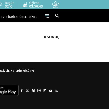
Bugün
Öğlene
32°C
03:56:42
 TV
FİKRİYAT ÖZEL
DİNLE
0 SONUÇ
R
GİZLİLİK BİLDİRİMİ
KÜNYE