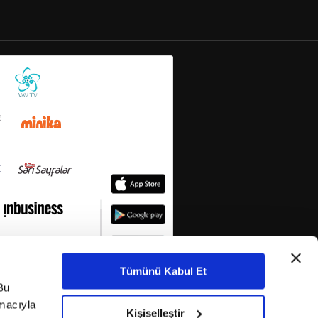
Tümünü Kabul Et
Bu
amacıyla
Kişiselleştir