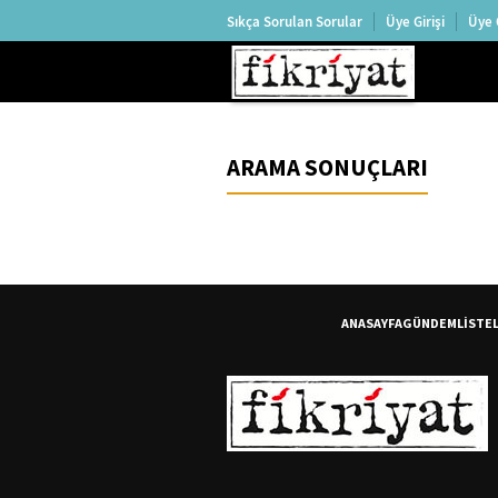
Sıkça Sorulan Sorular
Üye Girişi
Üye 
ARAMA SONUÇLARI
ANASAYFA
GÜNDEM
LİSTE