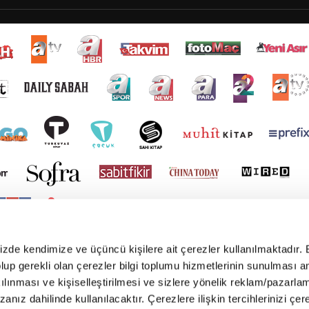
mizde kendimize ve üçüncü kişilere ait çerezler kullanılmaktadır. 
e olup gerekli olan çerezler bilgi toplumu hizmetlerinin sunulması 
kılınması ve kişiselleştirilmesi ve sizlere yönelik reklam/pazarla
zanız dahilinde kullanılacaktır. Çerezlere ilişkin tercihlerinizi çer