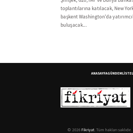
Şimşek, G20, IMF ve Dünya Bankas
toplantılarına katılacak, New Yor
başkent Washington'da yatırımcı
buluşacak...
ANASAYFA
GÜNDEM
LİSTE
2026
Fikriyat
. Tüm hakları saklıdır.