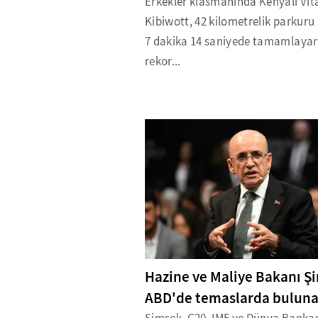
Erkekler klasmanında Kenyalı Vita
Kibiwott, 42 kilometrelik parkuru 
7 dakika 14 saniyede tamamlaya
rekor...
Hazine ve Maliye Bakanı Ş
ABD'de temaslarda bulun