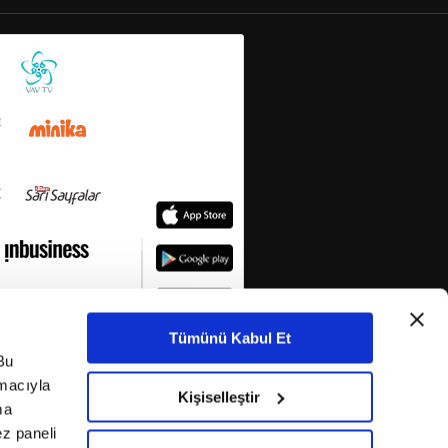
Tümünü Kabul Et
Bu
amacıyla
Kişiselleştir
ma
ez paneli