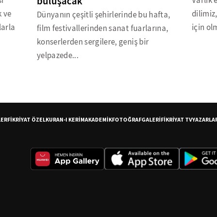
buluşacak
ı
Varlık 
k ve
dilimiz
Dünyanın çeşitli şehirlerinde bu hafta,
larla
için ol
film festivallerinden sanat fuarlarına,
konserlerden sergilere, geniş bir
yelpazede...
LER
FİKRİYAT ÖZEL
KURAN-I KERİM
AKADEMİK
FOTOĞRAF
GALERİ
FİKRİYAT TV
YAZARLA