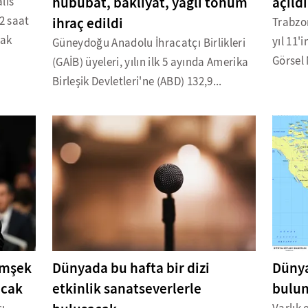
hububat, bakliyat, yağlı tohum
açıldı
lis
2 saat
ihraç edildi
Trabzo
rak
yıl 11'
Güneydoğu Anadolu İhracatçı Birlikleri
Görsel 
(GAİB) üyeleri, yılın ilk 5 ayında Amerika
Birleşik Devletleri'ne (ABD) 132,9...
imşek
Dünyada bu hafta bir dizi
Dünya
acak
etkinlik sanatseverlerle
bulun