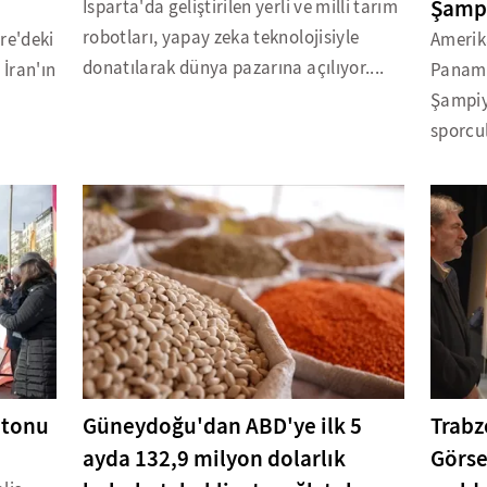
Şampi
Isparta'da geliştirilen yerli ve milli tarım
robotları, yapay zeka teknolojisiyle
re'deki
Amerika
donatılarak dünya pazarına açılıyor....
İran'ın
Paname
Şampiy
sporcul
atonu
Güneydoğu'dan ABD'ye ilk 5
Trabz
ayda 132,9 milyon dolarlık
Görse