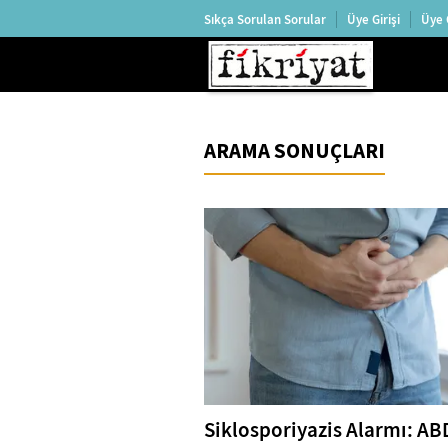
Sıkça Sorulan Sorular
Üye Girişi
Üye 
ARAMA SONUÇLARI
Siklosporiyazis Alarmı: AB