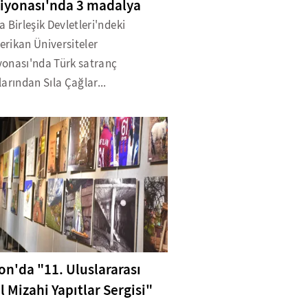
yonası'nda 3 madalya
 Birleşik Devletleri'ndeki
rikan Üniversiteler
onası'nda Türk satranç
arından Sıla Çağlar...
on'da "11. Uluslararası
l Mizahi Yapıtlar Sergisi"