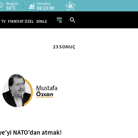
Bugün
İmsaka
33°C
02:13:29
 TV
FİKRİYAT ÖZEL
DİNLE
23 SONUÇ
ye’yi NATO’dan atmak!