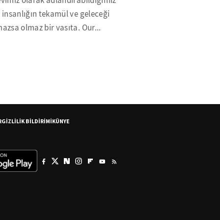
evimiz olarak adlandırabildiğimiz
, insanlığın tekamül ve geleceği
mazsa olmaz bir vasıta. Our...
R
GİZLİLİK BİLDİRİMİ
KÜNYE