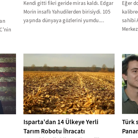
Kendi gitti fikri geride miras kaldı. Edgar
Eğer d
Morin insaflı Yahudilerden birisiydi. 105
kalibre
yaşında dünyaya gözlerini yumdu....
sahibi
nan
Merkezi
DC'nin
Isparta'dan 14 Ülkeye Yerli
Türk 
Tarım Robotu İhracatı
Panam