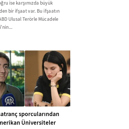
oğru ise karşımızda büyük
den bir ifşaat var. Bu ifşaatın
 ABD Ulusal Terörle Mücadele
'nin...
satranç sporcularından
erikan Üniversiteler