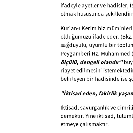
ifadeyle ayetler ve hadisler,
olmak hususunda şekillendirm
Kur'an-ı Kerim biz müminler
olduğumuzu ifade eder. (Bkz. 
sağduyulu, uyumlu bir toplu
Peygamberi Hz. Muhammed (
ölçülü, dengeli olandır"
buyu
riayet edilmesini istemekted
belirleyen bir hadisinde ise 
"İktisad eden, fakirlik yaşa
İktisad, savurganlık ve cimri
demektir. Yine iktisad, tutum
etmeye çalışmaktır.