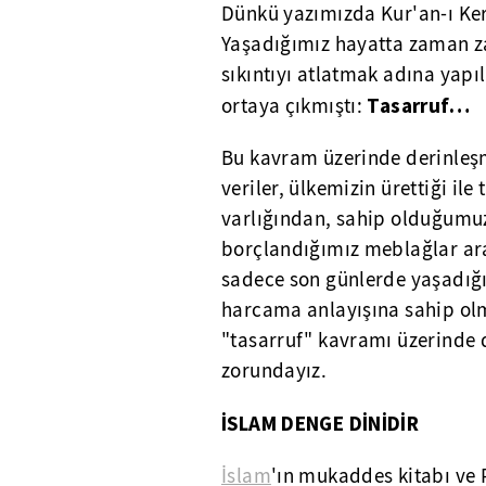
Dünkü yazımızda Kur'an-ı Ker
Yaşadığımız hayatta zaman z
sıkıntıyı atlatmak adına yapıl
Tasarruf…
ortaya çıkmıştı:
Bu kavram üzerinde derinleşm
veriler, ülkemizin ürettiği il
varlığından, sahip olduğumuz
borçlandığımız meblağlar ar
sadece son günlerde yaşadığım
harcama anlayışına sahip ol
"tasarruf" kavramı üzerinde 
zorundayız.
İSLAM DENGE DİNİDİR
İslam
'ın mukaddes kitabı ve 