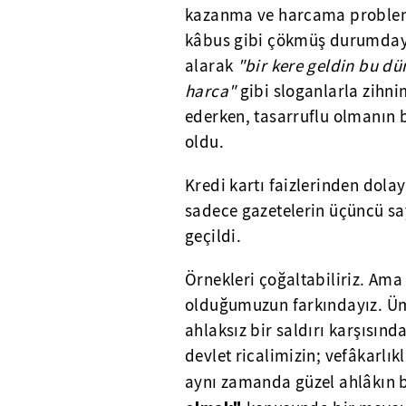
kazanma ve harcama problemi
kâbus gibi çökmüş durumdayd
alarak
"bir kere geldin bu d
harca"
gibi sloganlarla zihni
ederken, tasarruflu olmanın 
oldu.
Kredi kartı faizlerinden dolay
sadece gazetelerin üçüncü say
geçildi.
Örnekleri çoğaltabiliriz. Am
olduğumuzun farkındayız. Üm
ahlaksız bir saldırı karşısın
devlet ricalimizin; vefâkarlı
aynı zamanda güzel ahlâkın bi