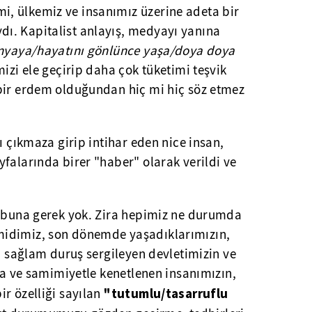
, ülkemiz ve insanımız üzerine adeta bir
ı. Kapitalist anlayış, medyayı yanına
ünyaya/hayatını gönlünce yaşa/doya doya
mizi ele geçirip daha çok tüketimi teşvik
bir erdem olduğundan hiç mi hiç söz etmez
ı çıkmaza girip intihar eden nice insan,
falarında birer "haber" olarak verildi ve
a buna gerek yok. Zira hepimiz ne durumda
idimiz, son dönemde yaşadıklarımızın,
da sağlam duruş sergileyen devletimizin ve
kla ve samimiyetle kenetlenen insanımızın,
"tutumlu/tasarruflu
r özelliği sayılan