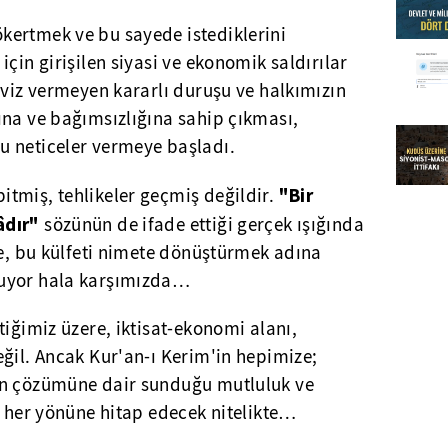
ertmek ve bu sayede istediklerini
çin girişilen siyasi ve ekonomik saldırılar
aviz vermeyen kararlı duruşu ve halkımızın
ına ve bağımsızlığına sahip çıkması,
 neticeler vermeye başladı.
"Bir
tmiş, tehlikeler geçmiş değildir.
âdır"
sözünün de ifade ettiği gerçek ışığında
re, bu külfeti nimete dönüştürmek adına
ruyor hala karşımızda…
tiğimiz üzere, iktisat-ekonomi alanı,
ğil. Ancak Kur'an-ı Kerim'in hepimize;
ın çözümüne dair sunduğu mutluluk ve
n her yönüne hitap edecek nitelikte…