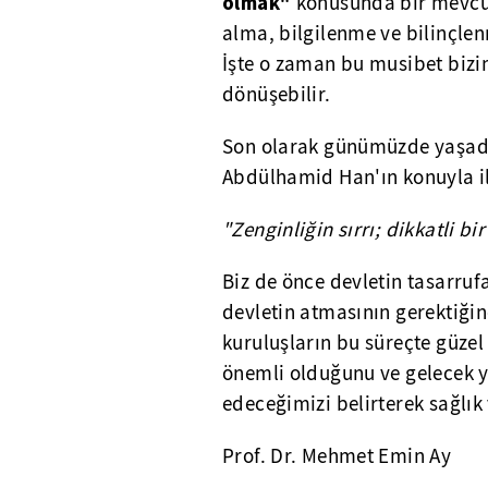
olmak"
konusunda bir mevcu
alma, bilgilenme ve bilinçle
İşte o zaman bu musibet bizim
dönüşebilir.
Son olarak günümüzde yaşadı
Abdülhamid Han'ın konuyla ilg
"Zenginliğin sırrı; dikkatli bi
Biz de önce devletin tasarru
devletin atmasının gerektiğin
kuruluşların bu süreçte güzel 
önemli olduğunu ve gelecek
edeceğimizi belirterek sağlık 
Prof. Dr. Mehmet Emin Ay