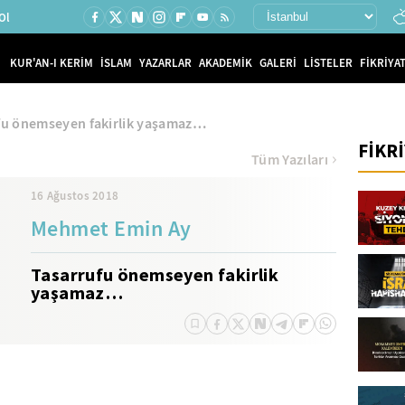
Ol
KUR'AN-I KERİM
İSLAM
YAZARLAR
AKADEMİK
GALERİ
LİSTELER
FİKRİYAT
fu önemseyen fakirlik yaşamaz…
FİKR
Tüm Yazıları
16 Ağustos 2018
Mehmet Emin Ay
Tasarrufu önemseyen fakirlik
yaşamaz…