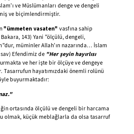
 İslam'ı ve Müslümanları denge ve dengeli
iş ve biçimlendirmiştir.
"ümmeten vasaten"
in
vasfına sahip
Bakara, 143) Yani "ölçülü, dengeli,
m"dur, müminler Allah'ın nazarında… İslam
"Her şeyin hayırlısı
sav) Efendimiz de
rmakta ve her işte bir ölçüye ve dengeye
ir. Tasarrufun hayatımızdaki önemli rolünü
şöyle buyurmaktadır:
maz."
liğin ortasında ölçülü ve dengeli bir harcama
lu olmak, küçük meblağlarla da olsa tasarruf