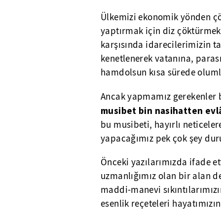
Ülkemizi ekonomik yönden çök
yaptırmak için diz çöktürmek i
karşısında idarecilerimizin t
kenetlenerek vatanına, paras
hamdolsun kısa sürede olumlu
Ancak yapmamız gerekenler bi
musibet bin nasihatten evl
bu musibeti, hayırlı neticele
yapacağımız pek çok şey du
Önceki yazılarımızda ifade et
uzmanlığımız olan bir alan de
maddi-manevi sıkıntılarımız
esenlik reçeteleri hayatımızı