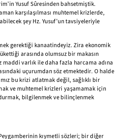
im'in Yusuf Sûresinden bahsetmiştik.
aman karşılaşılması muhtemel krizlerde,
abilecek şey Hz. Yusuf'un tavsiyeleriyle
ek gerektiği kanaatindeyiz. Zira ekonomik
e tükettiği arasında olumsuz bir makasın
 maddi varlık ile daha fazla harcama adına
asındaki uçurumdan söz etmektedir. O halde
ız bu krizi atlatmak değil, sağlıklı bir
mak ve muhtemel krizleri yaşamamak için
durmak, bilgilenmek ve bilinçlenmek
Peygamberinin kıymetli sözleri; bir diğer