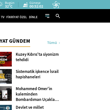
Bugün
Güneşe
32°C
00:52:01
 TV
FİKRİYAT ÖZEL
DİNLE
İYAT GÜNDEM
Tümü
Kuzey Kıbrıs'ta siyonizm
tehdidi
Sistematik işkence İsrail
hapishaneleri
Mohammed Omer'in
kaleminden
Bombardıman Uçakları
ve Tanklar Arasında
Devlet ve millet