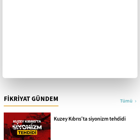
05 Ağustos 2018
Altını çizdiğim satırlar-39
04 Ağustos 2018
Mesele detoks ise hayatını temizle!
Yazarın Tüm Yazıları
FİKRİYAT GÜNDEM
Tümü
Kuzey Kıbrıs'ta siyonizm tehdidi