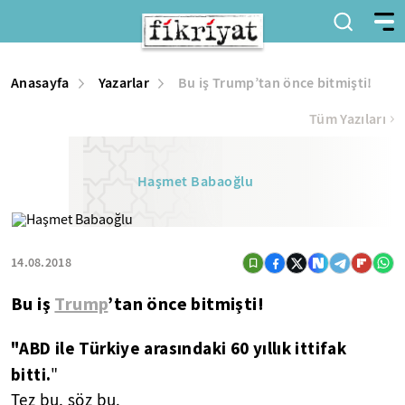
Anasayfa
Yazarlar
Bu iş Trump’tan önce bitmişti!
Tüm Yazıları
Haşmet Babaoğlu
14.08.2018
Bu iş
Trump
’tan önce bitmişti!
"A
BD ile Türkiye arasındaki
60 yıllık ittifak
bitti.
"
Tez bu, söz bu.