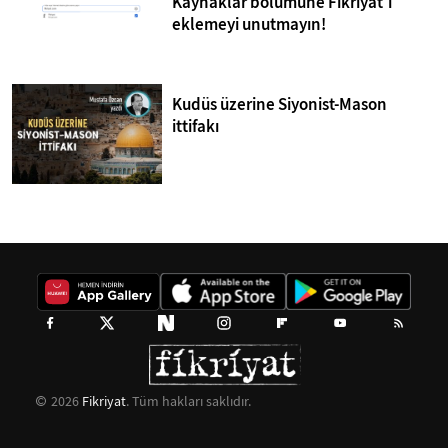
Kaynaklar bölümüne Fikriyat'ı
eklemeyi unutmayın!
Kudüs üzerine Siyonist-Mason
ittifakı
2026
Fikriyat
. Tüm hakları saklıdır.