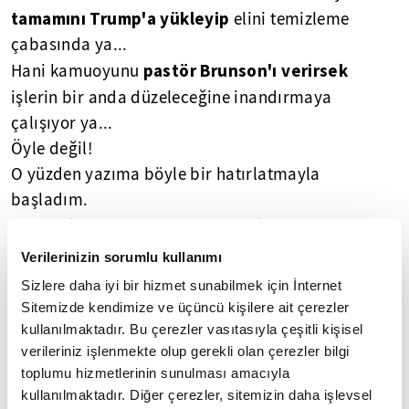
tamamını Trump'a yükleyip
elini temizleme
çabasında ya...
pastör Brunson'ı
verirsek
Hani kamuoyunu
işlerin bir anda düzeleceğine
inandırmaya
çalışıyor ya...
Öyle değil!
O yüzden yazıma böyle bir hatırlatmayla
başladım.
Global (siyasi/ekonomik/askeri)
ilişkilerde hiçbir
şey birdenbire gerçekleşmiyor.
Verilerinizin sorumlu kullanımı
Yapılan tespitlerin ve alınan kararların sonuçlarını
Sizlere daha iyi bir hizmet sunabilmek için İnternet
uzun bir
görmek elbette zaman alıyor. Çünkü
Sitemizde kendimize ve üçüncü kişilere ait çerezler
hazırlık süreci
yaşanıyor.
kullanılmaktadır. Bu çerezler vasıtasıyla çeşitli kişisel
verileriniz işlenmekte olup gerekli olan çerezler bilgi
Trump
'ın yönetim kadrolarında yer alan birçok
toplumu hizmetlerinin sunulması amacıyla
diplomat, emekli asker ve akademisyenin 15
kullanılmaktadır. Diğer çerezler, sitemizin daha işlevsel
Temmuz sonrasındaki ifadelerinin Türkiye aleyhine