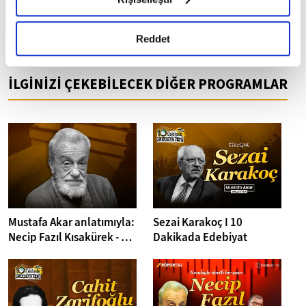
okumak ve sitemizi ziyaretiniz kapsamında
gerçekleştirilen veri işleme faaliyetleri ile ilgili daha
Fikriyat.com mobil uygulamasını ise buradan
👉
detaylı bilgi almak için lütfen
tıklayınız.
Reddet
indirebilirsiniz.
İLGİNİZİ ÇEKEBİLECEK DİĞER PROGRAMLAR
Mustafa Akar anlatımıyla:
Sezai Karakoç I 10
Necip Fazıl Kısakürek - 10
Dakikada Edebiyat
Dakikada Edebiyat