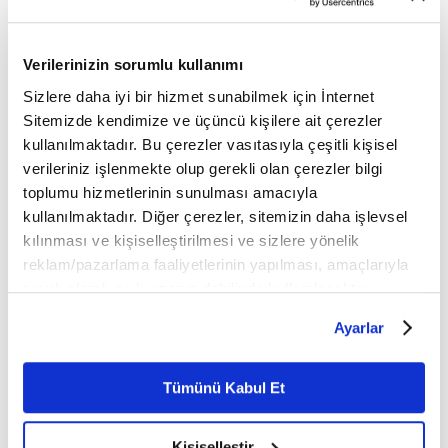
Video Editör:
Verilerinizin sorumlu kullanımı
Serkan Hervenik
Sizlere daha iyi bir hizmet sunabilmek için İnternet
Sitemizde kendimize ve üçüncü kişilere ait çerezler
💠💠💠
kullanılmaktadır. Bu çerezler vasıtasıyla çeşitli kişisel
verileriniz işlenmekte olup gerekli olan çerezler bilgi
FİKRİYAT.COM SOSYAL MEDYADA!
toplumu hizmetlerinin sunulması amacıyla
kullanılmaktadır. Diğer çerezler, sitemizin daha işlevsel
sosyal medya adreslerinden
Fikriyat'ı aşağıdaki
kılınması ve kişiselleştirilmesi ve sizlere yönelik
takip edebilirsiniz;
reklam/pazarlama faaliyetlerinin yapılması, amaçlarıyla
sınırlı olarak açık rızanız dahilinde kullanılacaktır.
👉
TWITTER
Çerezlere ilişkin tercihlerinizi çerez paneli vasıtasıyla
Ayarlar
belirleyebilirsiniz. Çerezlere ilişkin detaylı bilgi için
👉
INSTAGRAM
Ayarlar butonuna tıklayabilir,
Çerez Bilgilendirme
Metnimizi ziyaret edebilirsiniz.
Tümünü Kabul Et
👉
FACEBOOK
6698 sayılı Kişisel Verilerin Korunması Kanunu uyarınca
hazırlanmış olan İnternet Sitesi Aydınlatma Metnimizi
YOUTUBE
👉
🔔
Kişiselleştir