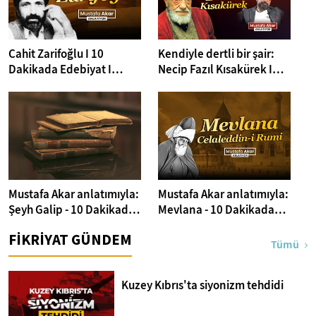
Cahit Zarifoğlu I 10
Kendiyle dertli bir şair:
Dakikada Edebiyat I
Necip Fazıl Kısakürek I
Mustafa Akar
Mustafa Akar
Mustafa Akar anlatımıyla:
Mustafa Akar anlatımıyla:
Şeyh Galip - 10 Dakikada
Mevlana - 10 Dakikada
Edebiyat
Edebiyat
FİKRİYAT GÜNDEM
Tümü
Kuzey Kıbrıs'ta siyonizm tehdidi