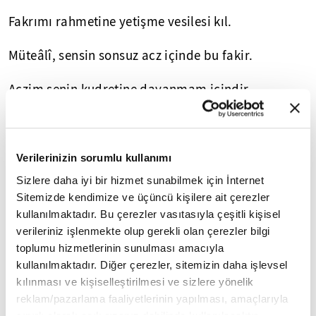
Fakrımı rahmetine yetişme vesilesi kıl.
Müteâlî, sensin sonsuz acz içinde bu fakir.
Aczim senin kudretine dayanmam içindir.
Aczimi kudretine sığınma vesilesi eyle.
Müteâlî sensin, İlah sensin, Rab sensin.
Verilerinizin sorumlu kullanımı
Sizlere daha iyi bir hizmet sunabilmek için İnternet
Kulluğumu rızanı kazanma vesilesi eyle…
Sitemizde kendimize ve üçüncü kişilere ait çerezler
kullanılmaktadır. Bu çerezler vasıtasıyla çeşitli kişisel
💠💠💠
verileriniz işlenmekte olup gerekli olan çerezler bilgi
toplumu hizmetlerinin sunulması amacıyla
FİKRİYAT.COM SOSYAL MEDYADA!
kullanılmaktadır. Diğer çerezler, sitemizin daha işlevsel
kılınması ve kişiselleştirilmesi ve sizlere yönelik
sosyal medya adreslerinden
Fikriyat'ı aşağıdaki
reklam/pazarlama faaliyetlerinin yapılması, amaçlarıyla
takip edebilirsiniz;
sınırlı olarak açık rızanız dahilinde kullanılacaktır.