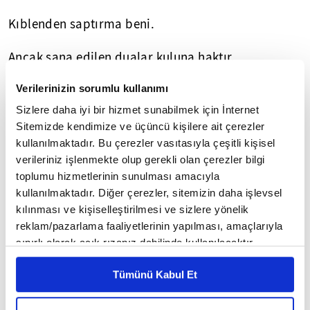
Kıblenden saptırma beni.
Ancak sana edilen dualar kuluna haktır,
Mahrum bırakma beni.
Verilerinizin sorumlu kullanımı
Sizlere daha iyi bir hizmet sunabilmek için İnternet
Ancak senden dilemek kuluna haktır,
Sitemizde kendimize ve üçüncü kişilere ait çerezler
kullanılmaktadır. Bu çerezler vasıtasıyla çeşitli kişisel
Sahipsiz bırakma beni.
verileriniz işlenmekte olup gerekli olan çerezler bilgi
toplumu hizmetlerinin sunulması amacıyla
Ancak sana dayanmak kuluna haktır,
kullanılmaktadır. Diğer çerezler, sitemizin daha işlevsel
kılınması ve kişiselleştirilmesi ve sizlere yönelik
Çaresiz bırakma beni.
reklam/pazarlama faaliyetlerinin yapılması, amaçlarıyla
sınırlı olarak açık rızanız dahilinde kullanılacaktır.
Ancak sana varan yollar kuluna haktır,
Çerezlere ilişkin tercihlerinizi çerez paneli vasıtasıyla
Tümünü Kabul Et
belirleyebilirsiniz. Çerezlere ilişkin detaylı bilgi için
Yoldan çıkartma beni.
Ayarlar butonuna tıklayabilir,
Çerez Bilgilendirme
Metnimizi ziyaret edebilirsiniz.