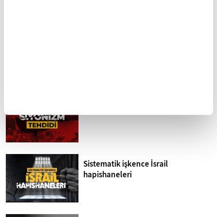
Münib Engin Noyan -
Münib Engin Noyan -
Esma-i Hüsna 5: Kuddus
Esma-i Hüsna 6: Selam
FİKRİYAT GÜNDEM
Tümü
Kuzey Kıbrıs'ta siyonizm tehdidi
Sistematik işkence İsrail
hapishaneleri