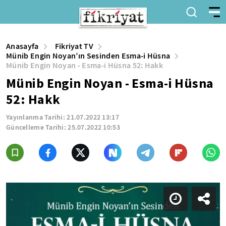
Anasayfa
Fikriyat TV
Münib Engin Noyan’ın Sesinden Esma-i Hüsna
Münib Engin Noyan - Esma-i Hüsna 52: Hakk
Münib Engin Noyan - Esma-i Hüsna
52: Hakk
Yayınlanma Tarihi:
21.07.2022 13:17
Güncelleme Tarihi:
25.07.2022 10:53