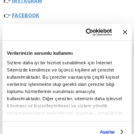
👉
INSTAGRAM
👉
FACEBOOK
YOUTUBE
👉
🔔
Fikriyat.com mobil uygulamasını ise buradan
👉
indirebilirsiniz.
Verilerinizin sorumlu kullanımı
Sizlere daha iyi bir hizmet sunabilmek için İnternet
Görüş ve önerileriniz için bizlere ulaşabileceğiniz
Sitemizde kendimize ve üçüncü kişilere ait çerezler
e-posta adresimiz:
kullanılmaktadır. Bu çerezler vasıtasıyla çeşitli kişisel
verileriniz işlenmekte olup gerekli olan çerezler bilgi
fikriyat@fikriyat.com.tr
toplumu hizmetlerinin sunulması amacıyla
kullanılmaktadır. Diğer çerezler, sitemizin daha işlevsel
İLGİNİZİ ÇEKEBİLECEK DİĞER PROGRAMLAR
kılınması ve kişiselleştirilmesi ve sizlere yönelik
reklam/pazarlama faaliyetlerinin yapılması, amaçlarıyla
sınırlı olarak açık rızanız dahilinde kullanılacaktır.
Çerezlere ilişkin tercihlerinizi çerez paneli vasıtasıyla
Ayarlar