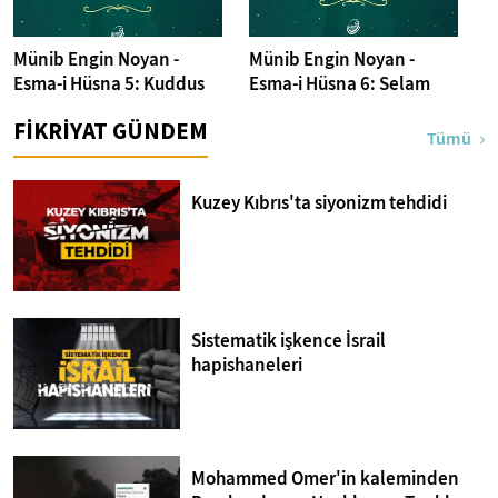
Münib Engin Noyan -
Münib Engin Noyan -
Esma-i Hüsna 5: Kuddus
Esma-i Hüsna 6: Selam
FİKRİYAT GÜNDEM
Tümü
Kuzey Kıbrıs'ta siyonizm tehdidi
Sistematik işkence İsrail
hapishaneleri
Mohammed Omer'in kaleminden