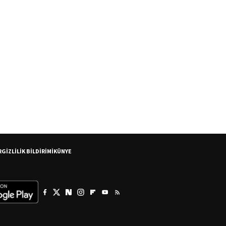
R
GİZLİLİK BİLDİRİMİ
KÜNYE