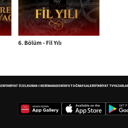
6. Bölüm - Fil Yılı
LER
FİKRİYAT ÖZEL
KURAN-I KERİM
AKADEMİK
FOTOĞRAF
GALERİ
FİKRİYAT TV
YAZARLA