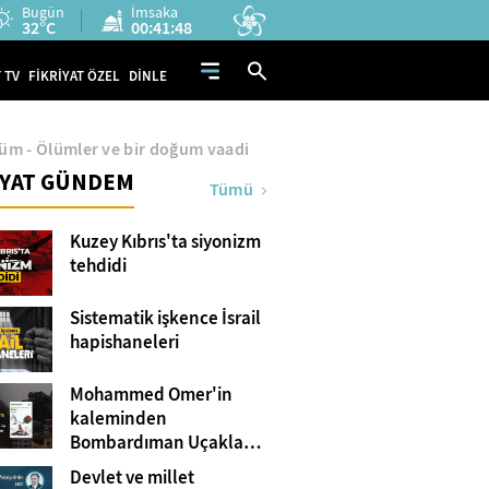
Bugün
İmsaka
32°C
00:41:47
 TV
FİKRİYAT ÖZEL
DİNLE
lüm - Ölümler ve bir doğum vaadi
İYAT GÜNDEM
Tümü
Kuzey Kıbrıs'ta siyonizm
tehdidi
Sistematik işkence İsrail
hapishaneleri
Mohammed Omer'in
kaleminden
Bombardıman Uçakları
ve Tanklar Arasında
Devlet ve millet