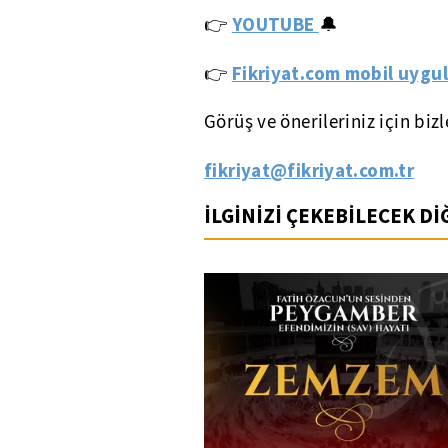
YOUTUBE
👉
🔔
Fikriyat.com mobil uygul
👉
Görüş ve önerileriniz için biz
fikriyat@fikriyat.com.tr
İLGİNİZİ ÇEKEBİLECEK D