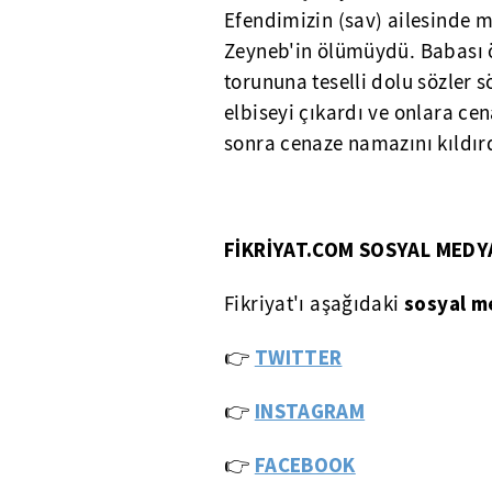
Efendimizin (sav) ailesinde m
Zeyneb'in ölümüydü. Babası 
torununa teselli dolu sözler s
elbiseyi çıkardı ve onlara c
sonra cenaze namazını kıldır
FİKRİYAT.COM SOSYAL MEDY
sosyal m
Fikriyat'ı aşağıdaki
👉
TWITTER
👉
INSTAGRAM
👉
FACEBOOK