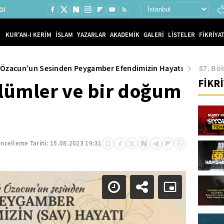
Ol
KUR'AN-I KERİM
İSLAM
YAZARLAR
AKADEMİK
GALERİ
LİSTELER
FİKRİYAT
 Özacun’un Sesinden Peygamber Efendimizin Hayatı
87. Bö
FİKR
Ölümler ve bir doğum
ncelleme Tarihi:
15.08.2023 19:31