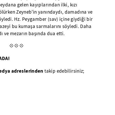
eydana gelen kayıplarından ilki, kızı
ölürken Zeyneb'in yanındaydı, damadına ve
öyledi. Hz. Peygamber (sav) içine giydiği bir
enazeyi bu kumaşa sarmalarını söyledi. Daha
dı ve mezarın başında dua etti.
💠💠💠
ADA!
edya adreslerinden
takip edebilirsiniz;