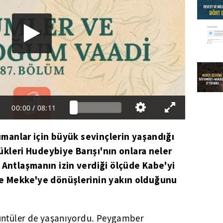
00:00
/
08:11
lümanlar için büyük sevinçlerin yaşandığı
rdükleri Hudeybiye Barışı'nın onlara neler
 Antlaşmanın izin verdiği ölçüde Kabe'yi
de Mekke'ye dönüşlerinin yakın olduğunu
züntüler de yaşanıyordu. Peygamber