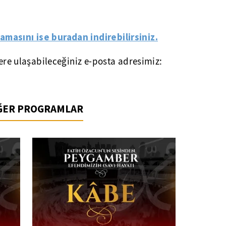
amasını ise buradan indirebilirsiniz.
lere ulaşabileceğiniz e-posta adresimiz:
İĞER PROGRAMLAR