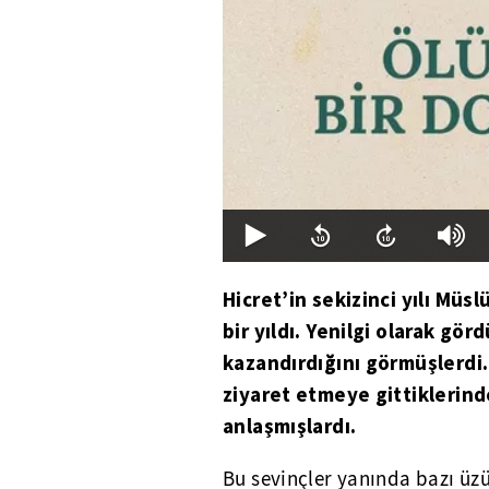
Hicret’in sekizinci yılı Müs
bir yıldı. Yenilgi olarak gö
kazandırdığını görmüşlerdi.
ziyaret etmeye gittiklerin
anlaşmışlardı.
Bu sevinçler yanında bazı ü