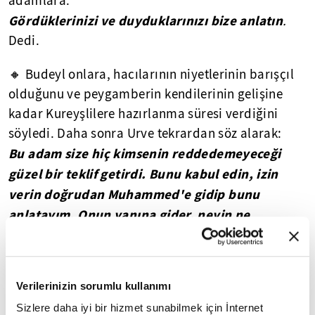
adamlara:
Gördüklerinizi ve duyduklarınızı bize anlatın
.
Dedi.
🔸 Budeyl onlara, hacılarının niyetlerinin barışçıl
olduğunu ve peygamberin kendilerinin gelişine
kadar Kureyşlilere hazırlanma süresi verdiğini
söyledi. Daha sonra Urve tekrardan söz alarak:
Bu adam size hiç kimsenin reddedemeyeceği
güzel bir teklif getirdi. Bunu kabul edin, izin
verin doğrudan Muhammed'e gidip bunu
anlatayım. Onun yanına gider, neyin ne
olduğunu öğrenirim. Size elçilik yaparım.
Dedi.
🔸 Kureyşliler onun teklifini kabul ettiler. Fakat
Verilerinizin sorumlu kullanımı
bunun öncesinde tüm bedevi müttefiklerin
komutanlığını yapan bir adamı, bir elçi
Sizlere daha iyi bir hizmet sunabilmek için İnternet