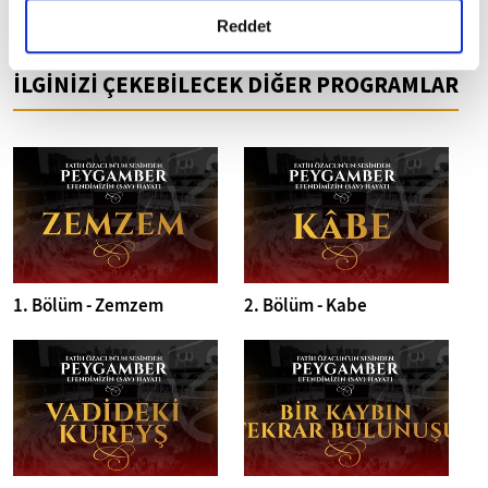
detaylı bilgi almak için lütfen
tıklayınız.
Reddet
fikriyat@fikriyat.com.tr
İLGİNİZİ ÇEKEBİLECEK DİĞER PROGRAMLAR
1. Bölüm - Zemzem
2. Bölüm - Kabe