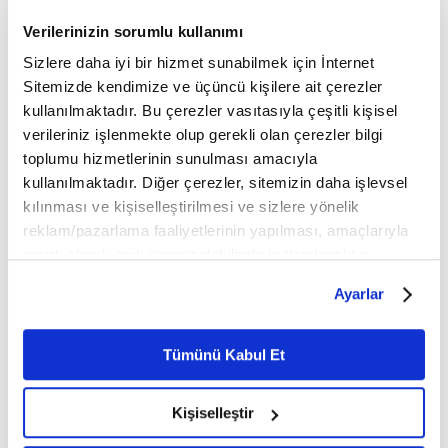
FİKRİYAT.COM SOSYAL MEDYADA!
Verilerinizin sorumlu kullanımı
sosyal medya adreslerinden
Fikriyat'ı aşağıdaki
Sizlere daha iyi bir hizmet sunabilmek için İnternet
takip edebilirsiniz;
Sitemizde kendimize ve üçüncü kişilere ait çerezler
kullanılmaktadır. Bu çerezler vasıtasıyla çeşitli kişisel
👉
TWITTER
verileriniz işlenmekte olup gerekli olan çerezler bilgi
toplumu hizmetlerinin sunulması amacıyla
👉
INSTAGRAM
kullanılmaktadır. Diğer çerezler, sitemizin daha işlevsel
kılınması ve kişiselleştirilmesi ve sizlere yönelik
👉
FACEBOOK
reklam/pazarlama faaliyetlerinin yapılması, amaçlarıyla
sınırlı olarak açık rızanız dahilinde kullanılacaktır.
YOUTUBE
👉
🔔
Çerezlere ilişkin tercihlerinizi çerez paneli vasıtasıyla
Ayarlar
belirleyebilirsiniz. Çerezlere ilişkin detaylı bilgi için
Fikriyat.com mobil uygulamasını ise buradan
👉
Ayarlar butonuna tıklayabilir,
Çerez Bilgilendirme
Metnimizi ziyaret edebilirsiniz.
indirebilirsiniz.
Tümünü Kabul Et
6698 sayılı Kişisel Verilerin Korunması Kanunu uyarınca
hazırlanmış olan İnternet Sitesi Aydınlatma Metnimizi
Görüş ve önerileriniz için bizlere ulaşabileceğiniz
Kişiselleştir
okumak ve sitemizi ziyaretiniz kapsamında
e-posta adresimiz:
gerçekleştirilen veri işleme faaliyetleri ile ilgili daha