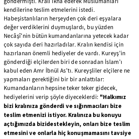
göndermişti. Kralı ikna ederek Müslümanları
kendilerine teslim etmelerini istedi.
Habeşistanlıların herşeyden çok deri eşyalara
değer verdiklerini duymuşlardı, bu yüzden
Necâşî'nin bütün kumandanlarına yetecek kadar
çok sayıda deri hazırladılar. Kralın kendisi için
hazırlanan önemli hediyeler de vardı. Kureyş'in
gönderdiği elçilerden biri de sonradan İslam'ı
kabul eden Amr İbnül As'tı. Kureyşliler elçilere ne
yapmaları gerektiğini bir bir anlattılar:
Kumandanların hepsine teker teker gidecek,
"Halkımız
hediyelerini verip şöyle diyeceklerdi:
bizi kralınıza gönderdi ve sığınmacıları bize
teslim etmenizi istiyor. Kralınıza bu konuyu
açtığımızda bizidestekleyin, onları bize teslim
etmesini ve onlarla hiç konuşmamasını tavsiye