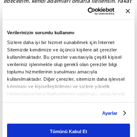
edeceğim, kendi adamları onlarla ilgilensin. Fakat
eğer bunlar doğru değilse, onlar benim korumamı
istedikleri sürece onları koruyacağım"
dedi.
💠💠💠
Verilerinizin sorumlu kullanımı
Sizlere daha iyi bir hizmet sunabilmek için İnternet
FİKRİYAT.COM SOSYAL MEDYADA!
Sitemizde kendimize ve üçüncü kişilere ait çerezler
kullanılmaktadır. Bu çerezler vasıtasıyla çeşitli kişisel
sosyal medya adreslerinden
Fikriyat'ı aşağıdaki
verileriniz işlenmekte olup gerekli olan çerezler bilgi
takip edebilirsiniz;
toplumu hizmetlerinin sunulması amacıyla
kullanılmaktadır. Diğer çerezler, sitemizin daha işlevsel
👉
TWITTER
kılınması ve kişiselleştirilmesi ve sizlere yönelik
reklam/pazarlama faaliyetlerinin yapılması, amaçlarıyla
👉
INSTAGRAM
sınırlı olarak açık rızanız dahilinde kullanılacaktır.
Çerezlere ilişkin tercihlerinizi çerez paneli vasıtasıyla
Ayarlar
👉
FACEBOOK
belirleyebilirsiniz. Çerezlere ilişkin detaylı bilgi için
Ayarlar butonuna tıklayabilir,
Çerez Bilgilendirme
YOUTUBE
👉
🔔
Metnimizi ziyaret edebilirsiniz.
Tümünü Kabul Et