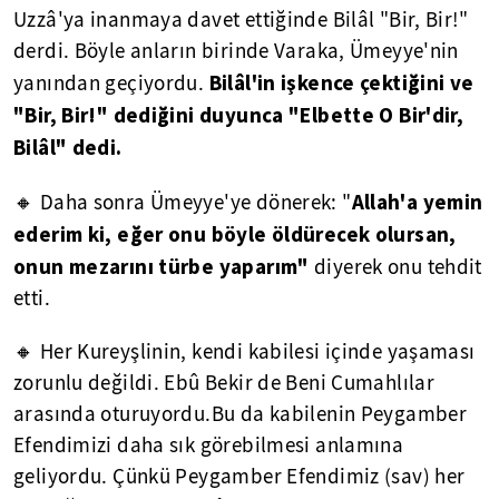
Uzzâ'ya inanmaya davet ettiğinde Bilâl "Bir, Bir!"
derdi. Böyle anların birinde Varaka, Ümeyye'nin
Bilâl'in işkence çektiğini ve
yanından geçiyordu.
"Bir, Bir!" dediğini duyunca "Elbette O Bir'dir,
Bilâl" dedi.
Allah'a yemin
🔸 Daha sonra Ümeyye'ye dönerek: "
ederim ki, eğer onu böyle öldürecek olursan,
onun mezarını türbe yaparım"
diyerek onu tehdit
etti.
🔸 Her Kureyşlinin, kendi kabilesi içinde yaşaması
zorunlu değildi. Ebû Bekir de Beni Cumahlılar
arasında oturuyordu.Bu da kabilenin Peygamber
Efendimizi daha sık görebilmesi anlamına
geliyordu. Çünkü Peygamber Efendimiz (sav) her