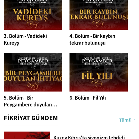
3. Bölüm - Vadideki
4. Bölüm - Bir kaybın
Kureyş
tekrar bulunuşu
5. Bölüm - Bir
6. Bölüm - Fil Yılı
Peygambere duyulan
ihtiyaç
FİKRİYAT GÜNDEM
Tümü
Kuzey Kıbrıs'ta siyonizm tehdidi