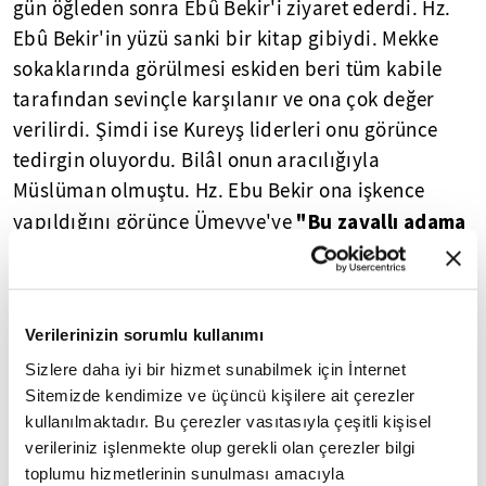
gün öğleden sonra Ebû Bekir'i ziyaret ederdi. Hz.
Ebû Bekir'in yüzü sanki bir kitap gibiydi. Mekke
sokaklarında görülmesi eskiden beri tüm kabile
tarafından sevinçle karşılanır ve ona çok değer
verilirdi. Şimdi ise Kureyş liderleri onu görünce
tedirgin oluyordu. Bilâl onun aracılığıyla
Müslüman olmuştu. Hz. Ebu Bekir ona işkence
"Bu zavallı adama
yapıldığını görünce Ümeyye'ye
böyle davrandığın için Allah'tan korkmuyor
musun?"
dedi. "Onu bu hale sokan sensin" diye
cevap verdi Ümeyye, "O halde onu bu durumdan
Verilerinizin sorumlu kullanımı
sen kurtar." Ebû Bekir (r.a.) ona "Tabiî
Sizlere daha iyi bir hizmet sunabilmek için İnternet
"Bundan daha
kurtaracağım" diye cevap verdi.
Sitemizde kendimize ve üçüncü kişilere ait çerezler
güçlü ve iri genç bir siyah kölem var, hem de
kullanılmaktadır. Bu çerezler vasıtasıyla çeşitli kişisel
senin dininden. Onu Bilâl'e karşılık sana
verileriniz işlenmekte olup gerekli olan çerezler bilgi
vereyim."
Ümeyye buna razı olunca Peygamber
toplumu hizmetlerinin sunulması amacıyla