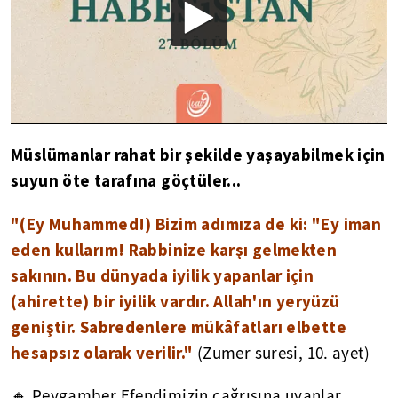
Müslümanlar rahat bir şekilde yaşayabilmek için
suyun öte tarafına göçtüler...
"(Ey Muhammed!) Bizim adımıza de ki: "Ey iman
eden kullarım! Rabbinize karşı gelmekten
sakının. Bu dünyada iyilik yapanlar için
(ahirette) bir iyilik vardır. Allah'ın yeryüzü
geniştir. Sabredenlere mükâfatları elbette
hesapsız olarak verilir."
(Zumer suresi, 10. ayet)
🔸 Peygamber Efendimizin çağrısına uyanlar