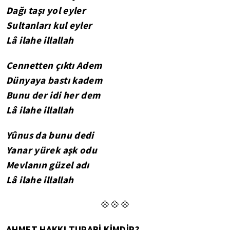
Dağı taşı yol eyler
Sultanları kul eyler
Lâ ilahe illallah
Cennetten çıktı Adem
Dünyaya bastı kadem
Bunu der idi her dem
Lâ ilahe illallah
Yûnus da bunu dedi
Yanar yürek aşk odu
Mevlanın güzel adı
Lâ ilahe illallah
💠💠💠
AHMET HAKKI TURABİ KİMDİR?