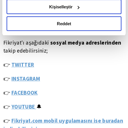
Evli ve bir çocuk babasıdır.
hazırlanmış olan İnternet Sitesi Aydınlatma Metnimizi
Kişiselleştir
okumak ve sitemizi ziyaretiniz kapsamında
💠💠💠
gerçekleştirilen veri işleme faaliyetleri ile ilgili daha
detaylı bilgi almak için lütfen
tıklayınız.
Reddet
FİKRİYAT.COM SOSYAL MEDYADA!
sosyal medya adreslerinden
Fikriyat'ı aşağıdaki
takip edebilirsiniz;
👉
TWITTER
👉
INSTAGRAM
👉
FACEBOOK
YOUTUBE
👉
🔔
Fikriyat.com mobil uygulamasını ise buradan
👉