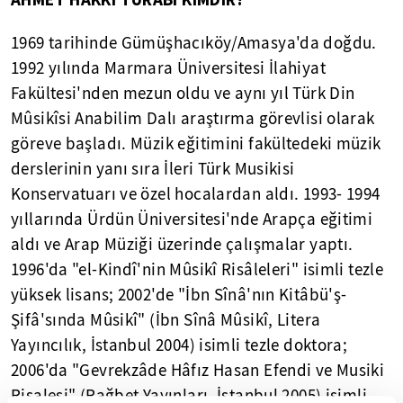
1969 tarihinde Gümüşhacıköy/Amasya'da doğdu.
1992 yılında Marmara Üniversitesi İlahiyat
Fakültesi'nden mezun oldu ve aynı yıl Türk Din
Mûsikîsi Anabilim Dalı araştırma görevlisi olarak
göreve başladı. Müzik eğitimini fakültedeki müzik
derslerinin yanı sıra İleri Türk Musikisi
Konservatuarı ve özel hocalardan aldı. 1993- 1994
yıllarında Ürdün Üniversitesi'nde Arapça eğitimi
aldı ve Arap Müziği üzerinde çalışmalar yaptı.
1996'da "el-Kindî'nin Mûsikî Risâleleri" isimli tezle
yüksek lisans; 2002'de "İbn Sînâ'nın Kitâbü'ş-
Şifâ'sında Mûsikî" (İbn Sînâ Mûsikî, Litera
Yayıncılık, İstanbul 2004) isimli tezle doktora;
2006'da "Gevrekzâde Hâfız Hasan Efendi ve Musiki
Risalesi" (Rağbet Yayınları, İstanbul 2005) isimli