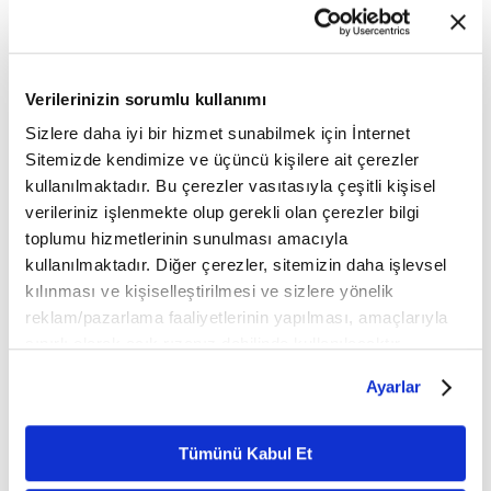
çalışmasıyla doçentlik derecesi aldı.
"Sivâsî İlâhiler" (Sivas, 2010) ve "Niyâzî İlâhiler"
Verilerinizin sorumlu kullanımı
(Malatya, 2011) isimli araştırmaları yayımlandı.
Türkiye Diyanet Vakfı İslâm Ansiklopedisi'nde
Sizlere daha iyi bir hizmet sunabilmek için İnternet
Sitemizde kendimize ve üçüncü kişilere ait çerezler
maddeleri bulunan araştırmacının, ilk dönem
kullanılmaktadır. Bu çerezler vasıtasıyla çeşitli kişisel
İslâm dünyasındaki müzik faaliyetleriyle ilgili
verileriniz işlenmekte olup gerekli olan çerezler bilgi
yayınları mevcuttur. Kendi bestelerinden oluşan
toplumu hizmetlerinin sunulması amacıyla
ilahileri seslendirdiği "Turabi İlahiler" (İstanbul
kullanılmaktadır. Diğer çerezler, sitemizin daha işlevsel
2011) isimli albümü vardır. Ses ve kanun sanatçısı
kılınması ve kişiselleştirilmesi ve sizlere yönelik
olarak yurtiçi ve yurtdışında birçok icralara
reklam/pazarlama faaliyetlerinin yapılması, amaçlarıyla
sınırlı olarak açık rızanız dahilinde kullanılacaktır.
katılmıştır. Aynı zamanda Kocaeli Büyükşehir
Çerezlere ilişkin tercihlerinizi çerez paneli vasıtasıyla
Belediyesi Konservatuarı Türk Tasavvuf Müziği
Ayarlar
belirleyebilirsiniz. Çerezlere ilişkin detaylı bilgi için
Korosu'nun şefi olarak topluluğun icralarını
Ayarlar butonuna tıklayabilir,
Çerez Bilgilendirme
yönetmektedir.
Metnimizi ziyaret edebilirsiniz.
Tümünü Kabul Et
6698 sayılı Kişisel Verilerin Korunması Kanunu uyarınca