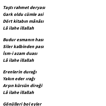
Taştı rahmet deryası
Gark oldu cümle asi
Dört kitabın mânâsı
Lâ ilahe illallah
Budur esmanın hası
Siler kalbinden pası
İsm-i azam duası
Lâ ilahe illallah
Erenlerin durağı
Yakın eder ırağı
Arşın kürsün direği
Lâ ilahe illallah
Gönülleri bol eyler