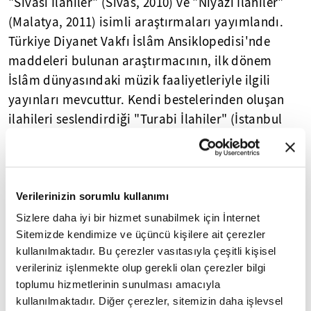
"Sivâsî İlâhiler" (Sivas, 2010) ve "Niyâzî İlâhiler"
(Malatya, 2011) isimli araştırmaları yayımlandı.
Türkiye Diyanet Vakfı İslâm Ansiklopedisi'nde
maddeleri bulunan araştırmacının, ilk dönem
İslâm dünyasındaki müzik faaliyetleriyle ilgili
yayınları mevcuttur. Kendi bestelerinden oluşan
ilahileri seslendirdiği "Turabi İlahiler" (İstanbul
2011) isimli albümü vardır. Ses ve kanun sanatçısı
olarak yurtiçi ve yurtdışında birçok icralara
katılmıştır. Aynı zamanda Kocaeli Büyükşehir
Belediyesi Konservatuarı Türk Tasavvuf Müziği
Verilerinizin sorumlu kullanımı
Korosu'nun şefi olarak topluluğun icralarını
Sizlere daha iyi bir hizmet sunabilmek için İnternet
yönetmektedir.
Sitemizde kendimize ve üçüncü kişilere ait çerezler
kullanılmaktadır. Bu çerezler vasıtasıyla çeşitli kişisel
Evli ve bir çocuk babasıdır.
verileriniz işlenmekte olup gerekli olan çerezler bilgi
toplumu hizmetlerinin sunulması amacıyla
💠💠💠
kullanılmaktadır. Diğer çerezler, sitemizin daha işlevsel