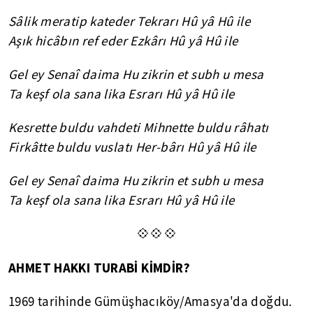
Sâlik meratip kateder Tekrarı Hû yâ Hû ile
Aşık hicâbın ref eder Ezkârı Hû yâ Hû ile
Gel ey Senaî daima Hu zikrin et subh u mesa
Ta keşf ola sana lika Esrarı Hû yâ Hû ile
Kesrette buldu vahdeti Mihnette buldu râhatı
Firkâtte buldu vuslatı Her-bârı Hû yâ Hû ile
Gel ey Senaî daima Hu zikrin et subh u mesa
Ta keşf ola sana lika Esrarı Hû yâ Hû ile
💠💠💠
AHMET HAKKI TURABİ KİMDİR?
1969 tarihinde Gümüşhacıköy/Amasya'da doğdu.