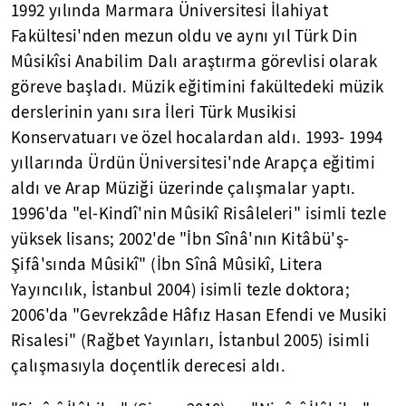
1992 yılında Marmara Üniversitesi İlahiyat
Fakültesi'nden mezun oldu ve aynı yıl Türk Din
Mûsikîsi Anabilim Dalı araştırma görevlisi olarak
göreve başladı. Müzik eğitimini fakültedeki müzik
derslerinin yanı sıra İleri Türk Musikisi
Konservatuarı ve özel hocalardan aldı. 1993- 1994
yıllarında Ürdün Üniversitesi'nde Arapça eğitimi
aldı ve Arap Müziği üzerinde çalışmalar yaptı.
1996'da "el-Kindî'nin Mûsikî Risâleleri" isimli tezle
yüksek lisans; 2002'de "İbn Sînâ'nın Kitâbü'ş-
Şifâ'sında Mûsikî" (İbn Sînâ Mûsikî, Litera
Yayıncılık, İstanbul 2004) isimli tezle doktora;
2006'da "Gevrekzâde Hâfız Hasan Efendi ve Musiki
Risalesi" (Rağbet Yayınları, İstanbul 2005) isimli
çalışmasıyla doçentlik derecesi aldı.