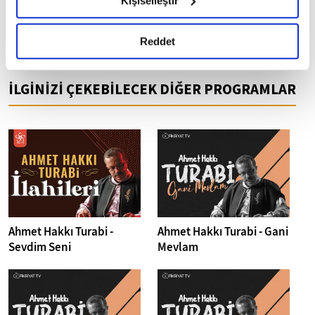
Kişiselleştir
Görüş ve önerileriniz için bizlere ulaşabileceğiniz
okumak ve sitemizi ziyaretiniz kapsamında
e-posta adresimiz:
gerçekleştirilen veri işleme faaliyetleri ile ilgili daha
detaylı bilgi almak için lütfen
tıklayınız.
Reddet
fikriyat@fikriyat.com.tr
İLGİNİZİ ÇEKEBİLECEK DİĞER PROGRAMLAR
Ahmet Hakkı Turabi -
Ahmet Hakkı Turabi - Gani
Sevdim Seni
Mevlam