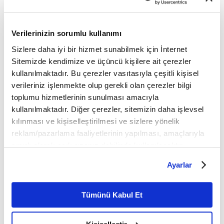
💠💠💠
FİKRİYAT.COM SOSYAL MEDYADA!
Verilerinizin sorumlu kullanımı
sosyal medya adreslerinden
Sizlere daha iyi bir hizmet sunabilmek için İnternet
Fikriyat'ı aşağıdaki
Sitemizde kendimize ve üçüncü kişilere ait çerezler
takip edebilirsiniz;
kullanılmaktadır. Bu çerezler vasıtasıyla çeşitli kişisel
verileriniz işlenmekte olup gerekli olan çerezler bilgi
👉
TWITTER
toplumu hizmetlerinin sunulması amacıyla
kullanılmaktadır. Diğer çerezler, sitemizin daha işlevsel
👉
INSTAGRAM
kılınması ve kişiselleştirilmesi ve sizlere yönelik
reklam/pazarlama faaliyetlerinin yapılması, amaçlarıyla
👉
FACEBOOK
sınırlı olarak açık rızanız dahilinde kullanılacaktır.
Çerezlere ilişkin tercihlerinizi çerez paneli vasıtasıyla
YOUTUBE
👉
🔔
Ayarlar
belirleyebilirsiniz. Çerezlere ilişkin detaylı bilgi için
Ayarlar butonuna tıklayabilir,
Çerez Bilgilendirme
Fikriyat.com mobil uygulamasını ise buradan
👉
Metnimizi ziyaret edebilirsiniz.
Tümünü Kabul Et
indirebilirsiniz.
6698 sayılı Kişisel Verilerin Korunması Kanunu uyarınca
hazırlanmış olan İnternet Sitesi Aydınlatma Metnimizi