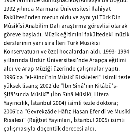
1969 tarihinde Gümüşhacıköy/Amasya'da doğdu.
1992 yılında Marmara Üniversitesi İlahiyat
Fakültesi'nden mezun oldu ve aynı yıl Türk Din
Mûsikîsi Anabilim Dalı araştırma görevlisi olarak
göreve başladı. Müzik eğitimini fakültedeki müzik
derslerinin yanı sıra İleri Türk Musikisi
Konservatuarı ve özel hocalardan aldı. 1993- 1994
yıllarında Ürdün Üniversitesi'nde Arapça eğitimi
aldı ve Arap Müziği üzerinde çalışmalar yaptı.
1996'da "el-Kindî'nin Mûsikî Risâleleri" isimli tezle
yüksek lisans; 2002'de "İbn Sînâ'nın Kitâbü'ş-
Şifâ'sında Mûsikî" (İbn Sînâ Mûsikî, Litera
Yayıncılık, İstanbul 2004) isimli tezle doktora;
2006'da "Gevrekzâde Hâfız Hasan Efendi ve Musiki
Risalesi" (Rağbet Yayınları, İstanbul 2005) isimli
çalışmasıyla doçentlik derecesi aldı.