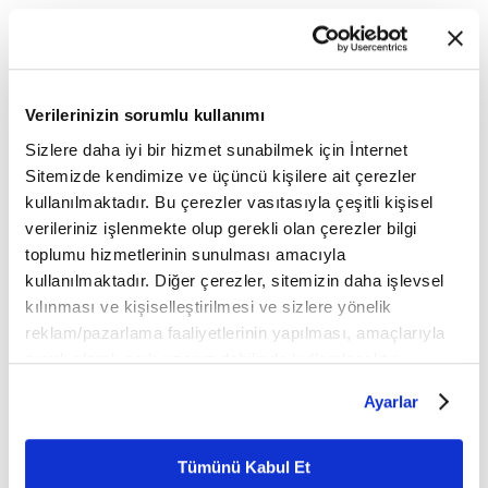
Evli ve bir çocuk babasıdır.
💠💠💠
Verilerinizin sorumlu kullanımı
FİKRİYAT.COM SOSYAL MEDYADA!
Sizlere daha iyi bir hizmet sunabilmek için İnternet
Sitemizde kendimize ve üçüncü kişilere ait çerezler
sosyal medya adreslerinden
Fikriyat'ı aşağıdaki
kullanılmaktadır. Bu çerezler vasıtasıyla çeşitli kişisel
takip edebilirsiniz;
verileriniz işlenmekte olup gerekli olan çerezler bilgi
toplumu hizmetlerinin sunulması amacıyla
👉
TWITTER
kullanılmaktadır. Diğer çerezler, sitemizin daha işlevsel
kılınması ve kişiselleştirilmesi ve sizlere yönelik
👉
INSTAGRAM
reklam/pazarlama faaliyetlerinin yapılması, amaçlarıyla
sınırlı olarak açık rızanız dahilinde kullanılacaktır.
👉
FACEBOOK
Çerezlere ilişkin tercihlerinizi çerez paneli vasıtasıyla
Ayarlar
belirleyebilirsiniz. Çerezlere ilişkin detaylı bilgi için
YOUTUBE
👉
🔔
Ayarlar butonuna tıklayabilir,
Çerez Bilgilendirme
Metnimizi ziyaret edebilirsiniz.
Tümünü Kabul Et