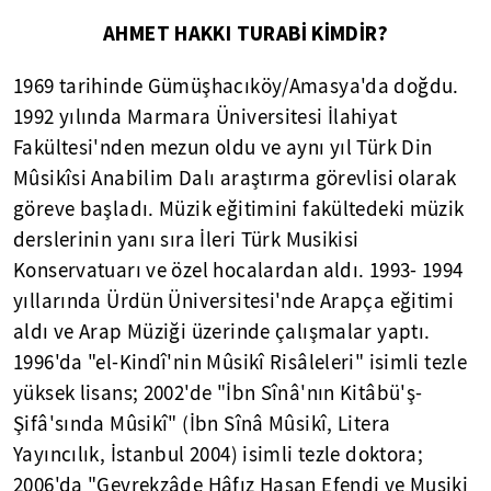
AHMET HAKKI TURABİ KİMDİR?
1969 tarihinde Gümüşhacıköy/Amasya'da doğdu.
1992 yılında Marmara Üniversitesi İlahiyat
Fakültesi'nden mezun oldu ve aynı yıl Türk Din
Mûsikîsi Anabilim Dalı araştırma görevlisi olarak
göreve başladı. Müzik eğitimini fakültedeki müzik
derslerinin yanı sıra İleri Türk Musikisi
Konservatuarı ve özel hocalardan aldı. 1993- 1994
yıllarında Ürdün Üniversitesi'nde Arapça eğitimi
aldı ve Arap Müziği üzerinde çalışmalar yaptı.
1996'da "el-Kindî'nin Mûsikî Risâleleri" isimli tezle
yüksek lisans; 2002'de "İbn Sînâ'nın Kitâbü'ş-
Şifâ'sında Mûsikî" (İbn Sînâ Mûsikî, Litera
Yayıncılık, İstanbul 2004) isimli tezle doktora;
2006'da "Gevrekzâde Hâfız Hasan Efendi ve Musiki