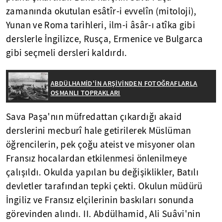
zamanında okutulan esâtîr-i evvelîn (mitoloji),
Yunan ve Roma tarihleri, ilm-i âsâr-ı atîka gibi
derslerle İngilizce, Rusça, Ermenice ve Bulgarca
gibi seçmeli dersleri kaldırdı.
ABDÜLHAMİD'İN ARŞİVİNDEN FOTOĞRAFLARLA
OSMANLI TOPRAKLARI
Sava Paşa'nın müfredattan çıkardığı akaid
derslerini mecburî hale getirilerek Müslüman
öğrencilerin, pek çoğu ateist ve misyoner olan
Fransız hocalardan etkilenmesi önlenilmeye
çalışıldı. Okulda yapılan bu değişiklikler, Batılı
devletler tarafından tepki çekti. Okulun müdürü
İngiliz ve Fransız elçilerinin baskıları sonunda
görevinden alındı. II. Abdülhamid, Ali Suâvi'nin