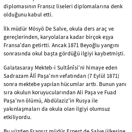
diplomasının Fransız liseleri diplomalarına denk
olduğunu kabul etti.
İlk müdür Mösyö De Salve, okula ders araç ve
gereçlerinden, karyolalara kadar birçok eşya
Fransa'dan getirtti. Ancak 1871 Beyoğlu yangını
sonrasında okul başta gördüğü ilgiyi kaybetmişti.
Galatasaray Mekteb-i Sultânîsi'ni himaye eden
Sadrazam Âlî Paşa'nın vefatından (7 Eylül 1871)
sonra mektebe yapılan hücumlar arttı. Bunun yanı
sıra okulun koruyucularından Ali Paşa ve Fuad
Paşa'nın ölümü, Abdülaziz'in Rusya ile
yakınlaşmaları da okula olan ilgiyi olumsuz
etkiliyordu.
Bu yüzden Fransız müdür Ernest de Salve ülkesine