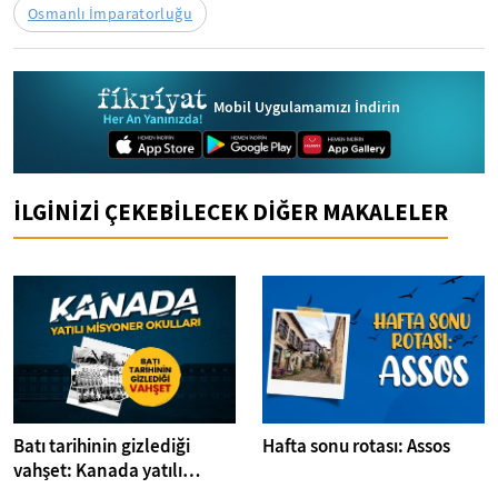
Osmanlı İmparatorluğu
Mobil Uygulamamızı İndirin
İLGİNİZİ ÇEKEBİLECEK DİĞER MAKALELER
Batı tarihinin gizlediği
Hafta sonu rotası: Assos
vahşet: Kanada yatılı
misyoner okulları