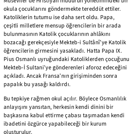
Museviler de Hristiyan müdürün yönetimindeki bir
okula çocuklarını göndermekte tereddüt ettiler.
Katoliklerin tutumu ise daha sert oldu. Papa,
çeşitli milletlere mensup öğrencilerin bir arada
bulunmasının Katolik çocuklarının ahlâkını
bozacağı gerekçesiyle Mekteb-i Sultânî'ye Katolik
öğrencilerin girmesini yasakladı. Hatta Papa IX.
Pius Osmanlı uyruğundaki Katoliklerden çocuğunu
Mekteb-İ Sultani'ye gönderenleri aforoz edeceğini
açıkladı. Ancak Fransa'nın girişiminden sonra
papalık bu yasağı kaldırdı.
Bu tepkiye rağmen okul açılır. Böylece Osmanlılık
anlayışını yansıtan, herkesin kendi dinini bir
başkasına kabul ettirme çabası taşımadan kendi
ibadetini özgürce yapabileceği bir kurum
oluşturulur.