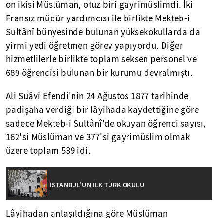
on ikisi Müslüman, otuz biri gayrimüslimdi. İki
Fransız müdür yardımcısı ile birlikte Mekteb-i
Sultânî bünyesinde bulunan yüksekokullarda da
yirmi yedi öğretmen görev yapıyordu. Diğer
hizmetlilerle birlikte toplam seksen personel ve
689 öğrencisi bulunan bir kurumu devralmıştı.
Ali Suâvi Efendi'nin 24 Ağustos 1877 tarihinde
padişaha verdiği bir lâyihada kaydettiğine göre
sadece Mekteb-i Sultânî'de okuyan öğrenci sayısı,
162'si Müslüman ve 377'si gayrimüslim olmak
üzere toplam 539 idi.
İSTANBUL’UN İLK TÜRK OKULU
Lâyihadan anlaşıldığına göre Müslüman