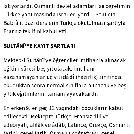
istiyorlardı. Osmanlı devlet adamları ise öğretimin
Türkçe yapılmasında ısrar ediyordu. Sonuçta
Babıâli, bazı derslerin Türkçe okutulması şartıyla
Fransız teklifini kabul etti.
SULTÂNÎ'YE KAYIT ŞARTLARI
Mekteb-i Sultânî'ye öğrenciler imtihanla alınacak,
eğitim süresi beş yıl olacak, imtihanı
kazanamayanlar üç yıl idâdî (hazırlık) sınıfında
okuduktan sonra normal sınıflara alınacak ve beş
yıllık eğitimlerini tamamlayacaklardı.
En erken 9, en geç 12 yaşındaki çocukların kabul
edilecekti. Mektepte Türkçe, Fransız dili ve
edebiyatı, ahlâk ve âdâb, Latince, Grekçe, Osmanlı
tarihi, genel tarih, Osmanlı coğrafyası, genel