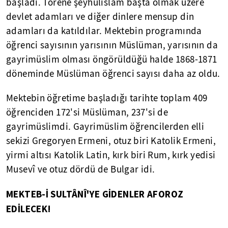
başladı. Törene şeyhülislâm başta olmak üzere
devlet adamları ve diğer dinlere mensup din
adamları da katıldılar. Mektebin programında
öğrenci sayısının yarısının Müslüman, yarısının da
gayrimüslim olması öngörüldüğü halde 1868-1871
döneminde Müslüman öğrenci sayısı daha az oldu.
Mektebin öğretime başladığı tarihte toplam 409
öğrenciden 172'si Müslüman, 237'si de
gayrimüslimdi. Gayrimüslim öğrencilerden elli
sekizi Gregoryen Ermeni, otuz biri Katolik Ermeni,
yirmi altısı Katolik Latin, kırk biri Rum, kırk yedisi
Musevî ve otuz dördü de Bulgar idi.
MEKTEB-İ SULTÂNÎ'YE GİDENLER AFOROZ
EDİLECEK!