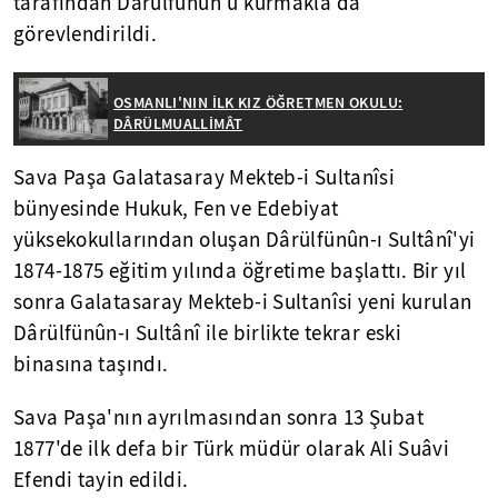
tarafından Dârülfünun'u kurmakla da
görevlendirildi.
OSMANLI'NIN İLK KIZ ÖĞRETMEN OKULU:
DÂRÜLMUALLİMÂT
Sava Paşa Galatasaray Mekteb-i Sultanîsi
bünyesinde Hukuk, Fen ve Edebiyat
yüksekokullarından oluşan Dârülfünûn-ı Sultânî'yi
1874-1875 eğitim yılında öğretime başlattı. Bir yıl
sonra Galatasaray Mekteb-i Sultanîsi yeni kurulan
Dârülfünûn-ı Sultânî ile birlikte tekrar eski
binasına taşındı.
Sava Paşa'nın ayrılmasından sonra 13 Şubat
1877'de ilk defa bir Türk müdür olarak Ali Suâvi
Efendi tayin edildi.