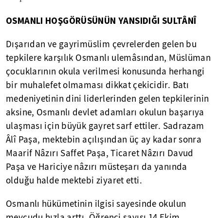
OSMANLI HOŞGÖRÜSÜNÜN YANSIDIĞI SULTÂNÎ
Dışarıdan ve gayrimüslim çevrelerden gelen bu
tepkilere karşılık Osmanlı ulemâsından, Müslüman
çocuklarının okula verilmesi konusunda herhangi
bir muhalefet olmaması dikkat çekicidir. Batı
medeniyetinin dini liderlerinden gelen tepkilerinin
aksine, Osmanlı devlet adamları okulun başarıya
ulaşması için büyük gayret sarf ettiler. Sadrazam
Âlî Paşa, mektebin açılışından üç ay kadar sonra
Maarif Nâzırı Saffet Paşa, Ticaret Nâzırı Davud
Paşa ve Hariciye nâzırı müsteşarı da yanında
olduğu halde mektebi ziyaret etti.
Osmanlı hükümetinin ilgisi sayesinde okulun
mevcudu hızla arttı. Öğrenci sayısı 14 Ekim