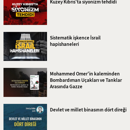
Kuzey Kıbrıs'ta siyonizm tehdidi
Sistematik işkence İsrail
hapishaneleri
Mohammed Omer'in kaleminden
Bombardıman Uçakları ve Tanklar
Arasında Gazze
Devlet ve millet binasının dört direği