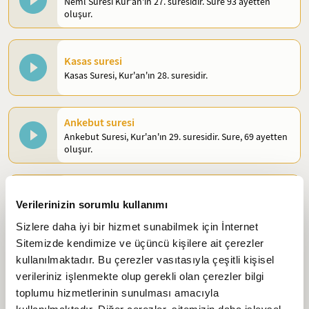
Neml Suresi Kur'an'ın 27. suresidir. Sure 93 ayetten
oluşur.
Kasas suresi
Kasas Suresi, Kur'an'ın 28. suresidir.
Ankebut suresi
Ankebut Suresi, Kur'an'ın 29. suresidir. Sure, 69 ayetten
oluşur.
Rum suresi
Rum Suresi, Kur'an'ın 30. suresidir. Sure, 60 ayetten
Verilerinizin sorumlu kullanımı
oluşur.
Sizlere daha iyi bir hizmet sunabilmek için İnternet
Sitemizde kendimize ve üçüncü kişilere ait çerezler
Lokman suresi
kullanılmaktadır. Bu çerezler vasıtasıyla çeşitli kişisel
Lokman Suresi Kur'an'ın 31. suresidir. Sure 34 ayetten
verileriniz işlenmekte olup gerekli olan çerezler bilgi
oluşur.
toplumu hizmetlerinin sunulması amacıyla