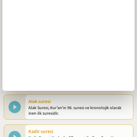
Duha suresi
Duha Suresi, Kur'an'ın 93. suresidir. Sure, 11 ayetten
oluşur.
İnşirah suresi
İnşirah Suresi, Kur'an'ın 94. suresidir. Sure, 8 ayetten
oluşur.
Tin suresi
Tin Suresi, Kur'an'ın 95. suresidir. Sure, 8 ayetten oluşur.
Alak suresi
Alak Suresi, Kur'an'ın 96. suresi ve kronolojik olarak
inen ilk suresidir.
Kadir suresi