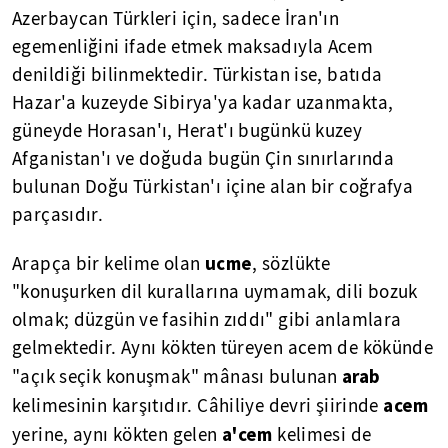
Azerbaycan Türkleri için, sadece İran'ın
egemenliğini ifade etmek maksadıyla Acem
denildiği bilinmektedir. Türkistan ise, batıda
Hazar'a kuzeyde Sibirya'ya kadar uzanmakta,
güneyde Horasan'ı, Herat'ı bugünkü kuzey
Afganistan'ı ve doğuda bugün Çin sınırlarında
bulunan Doğu Türkistan'ı içine alan bir coğrafya
parçasıdır.
ucme
Arapça bir kelime olan
, sözlükte
"konuşurken dil kurallarına uymamak, dili bozuk
olmak; düzgün ve fasihin zıddı" gibi anlamlara
gelmektedir. Aynı kökten türeyen acem de kökünde
arab
"açık seçik konuşmak" mânası bulunan
acem
kelimesinin karşıtıdır. Câhiliye devri şiirinde
a'cem
yerine, aynı kökten gelen
kelimesi de