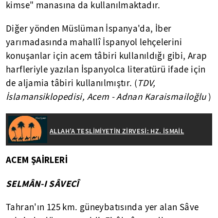
kimse" manasına da kullanılmaktadır.
Diğer yönden Müslüman İspanya'da, İber
yarımadasında mahallî İspanyol lehçelerini
konuşanlar için acem tâbiri kullanıldığı gibi, Arap
harfleriyle yazılan İspanyolca literatürü ifade için
de aljamia tâbiri kullanılmıştır. (
TDV,
İslamansiklopedisi, Acem - Adnan Karaismailoğlu
)
ALLAH’A TESLİMİYETİN ZİRVESİ: HZ. İSMAİL
ACEM ŞAİRLERİ
SELMÂN-I SÂVECÎ
Tahran'ın 125 km. güneybatısında yer alan Sâve