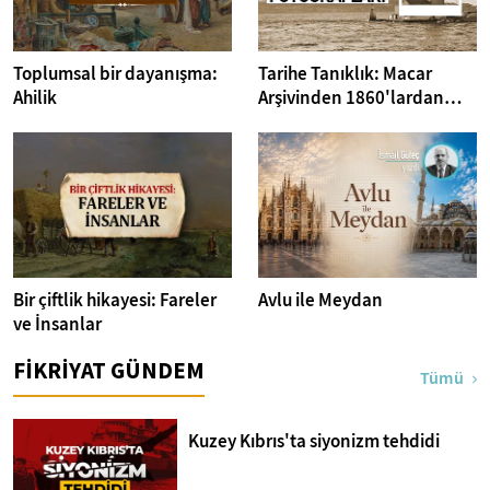
Toplumsal bir dayanışma:
Tarihe Tanıklık: Macar
Ahilik
Arşivinden 1860'lardan
İstanbul Fotoğrafları
Bir çiftlik hikayesi: Fareler
Avlu ile Meydan
ve İnsanlar
FİKRİYAT GÜNDEM
Tümü
Kuzey Kıbrıs'ta siyonizm tehdidi