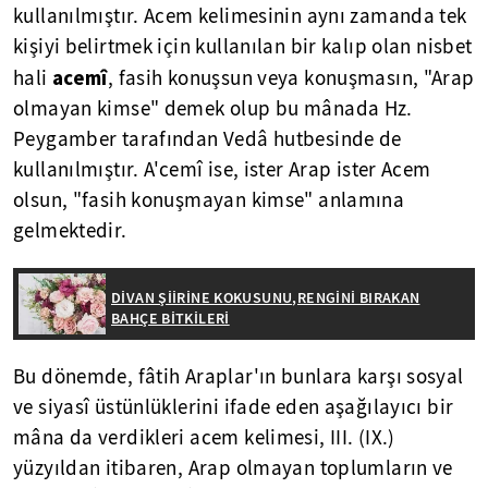
kullanılmıştır. Acem kelimesinin aynı zamanda tek
kişiyi belirtmek için kullanılan bir kalıp olan nisbet
acemî
hali
, fasih konuşsun veya konuşmasın, "Arap
olmayan kimse" demek olup bu mânada Hz.
Peygamber tarafından Vedâ hutbesinde de
kullanılmıştır. A'cemî ise, ister Arap ister Acem
olsun, "fasih konuşmayan kimse" anlamına
gelmektedir.
DİVAN ŞİİRİNE KOKUSUNU,RENGİNİ BIRAKAN
BAHÇE BİTKİLERİ
Bu dönemde, fâtih Araplar'ın bunlara karşı sosyal
ve siyasî üstünlüklerini ifade eden aşağılayıcı bir
mâna da verdikleri acem kelimesi, III. (IX.)
yüzyıldan itibaren, Arap olmayan toplumların ve