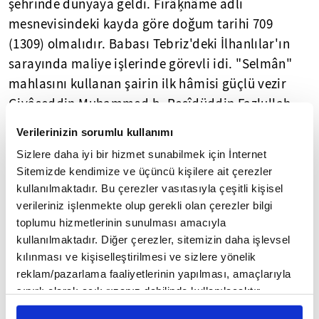
şehrinde dünyaya geldi. Firâķnâme adlı
mesnevisindeki kayda göre doğum tarihi 709
(1309) olmalıdır. Babası Tebriz'deki İlhanlılar'ın
sarayında maliye işlerinde görevli idi. "Selmân"
mahlasını kullanan şairin ilk hâmisi güçlü vezir
Giyâseddin Muhammed b. Reşîdüddin Fazlullah
olup ünlü masnû' kasidesi "Bedâyiu'l-eshâr" onun
Verilerinizin sorumlu kullanımı
hakkındadır. İlhanlı Hükümdarı Ebû Said Bahadır
Sizlere daha iyi bir hizmet sunabilmek için İnternet
Han'ın ve eşi Dilşâd Hatun'un dikkatini çeken genç
Sitemizde kendimize ve üçüncü kişilere ait çerezler
şair, İlhanlı Devleti'nin yıkılması üzerine 744'te
kullanılmaktadır. Bu çerezler vasıtasıyla çeşitli kişisel
(1343) Bağdat'a Celâyirli Devleti'nin kurucusu Şeyh
verileriniz işlenmekte olup gerekli olan çerezler bilgi
Hasan-ı Büzürg ve onunla evlenen Dilşâd Hatun'un
toplumu hizmetlerinin sunulması amacıyla
kullanılmaktadır. Diğer çerezler, sitemizin daha işlevsel
sarayına gitti. Sarayda melikü'ş-şuarâ makamına
kılınması ve kişiselleştirilmesi ve sizlere yönelik
ulaştı ve hükümdarın oğlu Üveys'in eğitimiyle
reklam/pazarlama faaliyetlerinin yapılması, amaçlarıyla
meşgul oldu. Hasan-ı Büzürg ve Dilşâd Hatun'un
sınırlı olarak açık rızanız dahilinde kullanılacaktır.
vefatlarından sonra Sultan I. Üveys'in sarayında
Çerezlere ilişkin tercihlerinizi çerez paneli vasıtasıyla