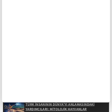
gelmektedir. Ancak Sa'dî'nin külliyatında Sa'd b.
Zengî'yi metheden bir şiiri mevcut değildir. Ayrıca
Bostân'daki bazı beyitlerden onun şöhretinin
Atabek Ebû Bekir b. Sa'd b. Zengî zamanında
başladığı anlaşılmaktadır. İbnü'l-Fuvatî ve
Hamdullah el-Müstevfî gibi tarihçiler ise bu
mahlasın Sa'd b. Ebû Bekir b. Sa'd'a intisabıyla
alâkalı olduğunu ileri sürmekte ve bu görüş
araştırmacıların çoğu tarafından kabul
edilmektedir. Gülistân'da Atabek Ebû Bekir b.
Sa'd'ı andıktan sonra Şehzade Sa'd b. Ebû Bekir'i
övmesi ve bu eserini ona ithaf etmesi bu görüşü
desteklemektedir.
TÜRK İNSANININ DÜNYA'YI ANLAMASINDAKİ
YARDIMCILARI: MİTOLOJİK HAYVANLAR