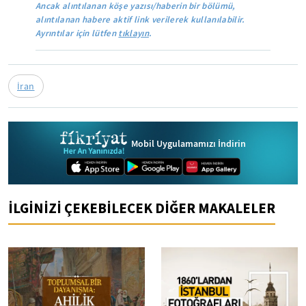
Ancak alıntılanan köşe yazısı/haberin bir bölümü,
alıntılanan habere aktif link verilerek kullanılabilir.
Ayrıntılar için lütfen
tıklayın
.
İran
Mobil Uygulamamızı İndirin
İLGİNİZİ ÇEKEBİLECEK DİĞER MAKALELER