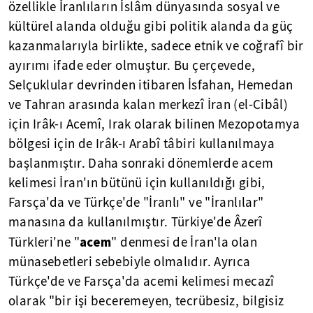
özellikle İranlıların İslâm dünyasında sosyal ve
kültürel alanda olduğu gibi politik alanda da güç
kazanmalarıyla birlikte, sadece etnik ve coğrafî bir
ayırımı ifade eder olmuştur. Bu çerçevede,
Selçuklular devrinden itibaren İsfahan, Hemedan
ve Tahran arasında kalan merkezî İran (el-Cibâl)
için Irâk-ı Acemî, Irak olarak bilinen Mezopotamya
bölgesi için de Irâk-ı Arabî tâbiri kullanılmaya
başlanmıştır. Daha sonraki dönemlerde acem
kelimesi İran'ın bütünü için kullanıldığı gibi,
Farsça'da ve Türkçe'de "İranlı" ve "İranlılar"
manasına da kullanılmıştır. Türkiye'de Âzerî
acem
Türkleri'ne "
" denmesi de İran'la olan
münasebetleri sebebiyle olmalıdır. Ayrıca
Türkçe'de ve Farsça'da acemi kelimesi mecazî
olarak "bir işi beceremeyen, tecrübesiz, bilgisiz