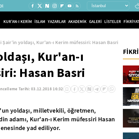
Ol
KUR'AN-I KERİM
İSLAM
YAZARLAR
AKADEMİK
GALERİ
LİSTELER
FİKRİYAT
li Şair’in yoldaşı, Kur'an-ı Kerim müfessiri: Hasan Basri
FİKR
yoldaşı, Kur'an-ı
ri: Hasan Basri
ncelleme Tarihi:
03.12.2018 16:32
'un yoldaşı, milletvekili, öğretmen,
ve din adamı, Kur'an-ı Kerim müfessiri Hasan
senesinde yad ediliyor.