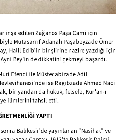
krar inşa edilen Zağanos Paşa Cami için
ebebiyle Mutasarrıf Adanalı Paşabeyzade Ömer
y, Halil Edib'in bir şiirine nazire yazdığı için
Ayni Bey'in de dikkatini çekmeyi başardı.
uri Efendi ile Müstecabizade Adil
 Mevlevihanesi'nde ise Ragıbzade Ahmed Naci
k, bir yandan da hukuk, felsefe, Kur'an-ı
 ilimlerini tahsil etti.
ĞRETMENLİĞİ YAPTI
n sonra Balıkesir'de yayınlanan "Nasihat" ve
e yazı yazan Çantay, 1913'te Balıkesir Daimi