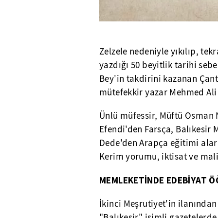
Zelzele nedeniyle yıkılıp, te
yazdığı 50 beyitlik tarihi s
Bey'in takdirini kazanan Çanta
mütefekkir yazar Mehmed Ali 
Ünlü müfessir, Müftü Osman N
Efendi'den Farsça, Balıkesir
Dede'den Arapça eğitimi alara
Kerim yorumu, iktisat ve maliye
MEMLEKETİNDE EDEBİYAT Ö
İkinci Meşrutiyet'in ilanında
"Balıkesir" isimli gazetelerd