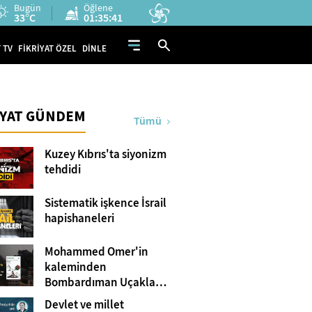
Bugün
Öğlene
33°C
01:35:39
 TV
FİKRİYAT ÖZEL
DİNLE
İYAT GÜNDEM
Tümü
Kuzey Kıbrıs'ta siyonizm
tehdidi
Sistematik işkence İsrail
hapishaneleri
Mohammed Omer'in
kaleminden
Bombardıman Uçakları
ve Tanklar Arasında
Devlet ve millet