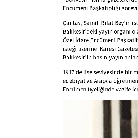
Encümeni Başkatipliği görevini
Çantay, Samih Rıfat Bey'in ist
Balıkesir'deki yayın organı ol
Özel İdare Encümeni Başkatibi
isteği üzerine 'Karesi Gazete
Balıkesir'in basın-yayın anla
1917'de lise seviyesinde bir m
edebiyat ve Arapça öğretmenl
Encümen üyeliğinde vazife icr