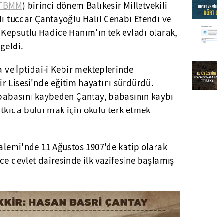
TBMM
) birinci dönem Balıkesir Milletvekili
li tüccar Çantayoğlu Halil Cenabi Efendi ve
 Kepsutlu Hadice Hanım'ın tek evladı olarak,
geldi.
a ve İptidai-i Kebir mekteplerinde
r Lisesi'nde eğitim hayatını sürdürdü.
a babasını kaybeden Çantay, babasının kaybı
atkıda bulunmak için okulu terk etmek
Kalemi'nde 11 Ağustos 1907'de katip olarak
ce devlet dairesinde ilk vazifesine başlamış