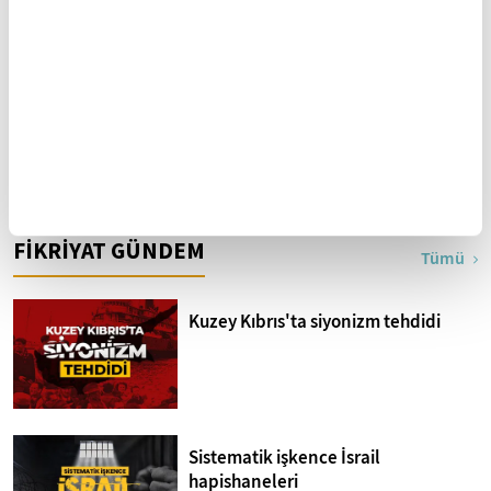
"Seven benim, sevgili de
Köksüzleşmenin temelleri
ben" Ahmed İbn Acibe’den
Fatiha Suresi Tefsiri
FİKRİYAT GÜNDEM
Tümü
Kuzey Kıbrıs'ta siyonizm tehdidi
Sistematik işkence İsrail
hapishaneleri