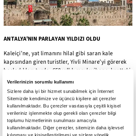
ANTALYA'NIN PARLAYAN YILDIZI OLDU
Kaleiçi'ne, yat limanını hilal gibi saran kale
kapısından giren turistler, Yivli Minare'yi görerek
başladıkları turda, 650 yıllık mevlevihane, kentteki
ilk cami olan Kesik Minare Camii, surlar,
Verilerinizin sorumlu kullanımı
Hadrianus Kapısı ile büyüleniyor.
Sizlere daha iyi bir hizmet sunabilmek için İnternet
Sitemizde kendimize ve üçüncü kişilere ait çerezler
Korunması gereken 127 sur duvarı, burç, cami,
kullanılmaktadır. Bu çerezler vasıtasıyla çeşitli kişisel
mescit ve kuyu, 356 sivil mimarlık örneği ev, 93
verileriniz işlenmekte olup gerekli olan çerezler bilgi
bahçe ve 25 tabiat varlığının bulunduğu Kaleiçi,
toplumu hizmetlerinin sunulması amacıyla
son yıllardaki çevre düzenleme ve yenileme
kullanılmaktadır. Diğer çerezler, sitemizin daha işlevsel
kılınması ve kişiselleştirilmesi ve sizlere yönelik