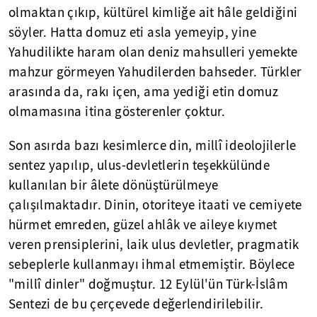
olmaktan çıkıp, kültürel kimliğe ait hâle geldiğini
söyler. Hatta domuz eti asla yemeyip, yine
Yahudilikte haram olan deniz mahsulleri yemekte
mahzur görmeyen Yahudilerden bahseder. Türkler
arasında da, rakı içen, ama yediği etin domuz
olmamasına itina gösterenler çoktur.
Son asırda bazı kesimlerce din, millî ideolojilerle
sentez yapılıp, ulus-devletlerin teşekkülünde
kullanılan bir âlete dönüştürülmeye
çalışılmaktadır. Dinin, otoriteye itaati ve cemiyete
hürmet emreden, güzel ahlâk ve aileye kıymet
veren prensiplerini, laik ulus devletler, pragmatik
sebeplerle kullanmayı ihmal etmemiştir. Böylece
"millî dinler" doğmuştur. 12 Eylül'ün Türk-İslâm
Sentezi de bu çerçevede değerlendirilebilir.