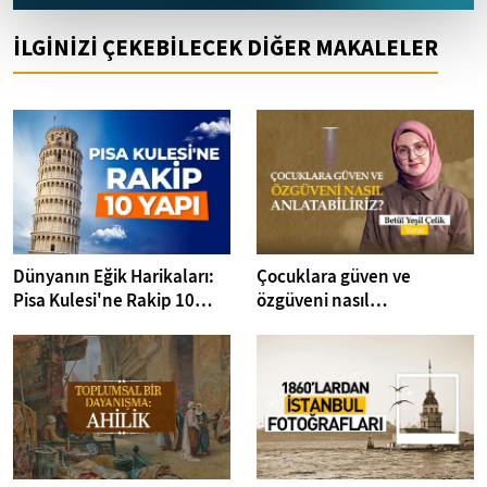
İLGİNİZİ ÇEKEBİLECEK DİĞER MAKALELER
Dünyanın Eğik Harikaları:
Çocuklara güven ve
Pisa Kulesi'ne Rakip 10
özgüveni nasıl
Yapı
anlatabiliriz? I Kitap
Dedektifi