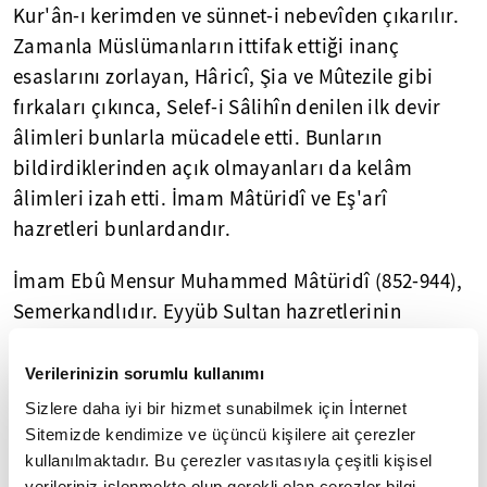
Kur'ân-ı kerimden ve sünnet-i nebevîden çıkarılır.
Zamanla Müslümanların ittifak ettiği inanç
esaslarını zorlayan, Hâricî, Şia ve Mûtezile gibi
fırkaları çıkınca, Selef-i Sâlihîn denilen ilk devir
âlimleri bunlarla mücadele etti. Bunların
bildirdiklerinden açık olmayanları da kelâm
âlimleri izah etti. İmam Mâtüridî ve Eş'arî
hazretleri bunlardandır.
İmam Ebû Mensur Muhammed Mâtüridî (852-944),
Semerkandlıdır. Eyyüb Sultan hazretlerinin
soyundandır. İlim silsilesi Ebû Hanîfe hazretlerine
ulaşır. Onun kitaplarındaki bilgiler delilsiz kısa
Verilerinizin sorumlu kullanımı
ifadeler hâlinde iken, İmam Mâtüridî bunları
Sizlere daha iyi bir hizmet sunabilmek için İnternet
delillendirip beyan ederek kelâm ilmine
Sitemizde kendimize ve üçüncü kişilere ait çerezler
kullanılmaktadır. Bu çerezler vasıtasıyla çeşitli kişisel
dönüştürdü. Maverâünnehr ülkesindeki Hanefî
verileriniz işlenmekte olup gerekli olan çerezler bilgi