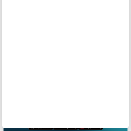
13-Son nefesteki tövbe, Mâtüridiye'ye göre
makbuldür; Eş'ariye'ye göre değildir.
Türkiye Gazetesi
Prof. Dr. Ekrem Buğra Ekinci
Yasal Uyarı:
Yayınlanan köşe yazısı/haberin tüm hakları
Turkuvaz Medya Grubu'na aittir. Kaynak gösterilse dahi
köşe yazısı/haberin tamamı özel izin alınmadan
kullanılamaz.
Ancak alıntılanan köşe yazısı/haberin bir bölümü,
alıntılanan habere aktif link verilerek kullanılabilir.
Ayrıntılar için lütfen
tıklayın
.
Mobil Uygulamamızı İndirin