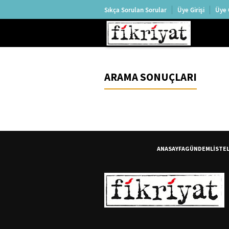
Sıkça Sorulan Sorular
Üye Girişi
Üye 
ARAMA SONUÇLARI
ANASAYFA
GÜNDEM
LİSTE