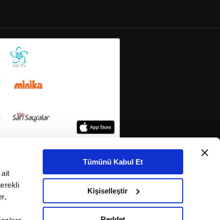
Tümünü Kabul Et
ait
erekli
Kişiselleştir
r,
Reddet