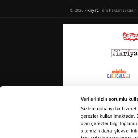
2026
Fikriyat
. Tüm hakları saklıdır.
Verilerinizin sorumlu kull
Sizlere daha iyi bir hizmet
çerezler kullanılmaktadır. B
olan çerezler bilgi toplumu
sitemizin daha işlevsel kıl