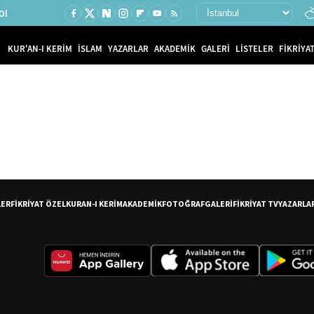
Ol
KUR'AN-I KERİM
İSLAM
YAZARLAR
AKADEMİK
GALERİ
LİSTELER
FİKRİYAT
LER
FİKRİYAT ÖZEL
KURAN-I KERİM
AKADEMİK
FOTOĞRAF
GALERİ
FİKRİYAT TV
YAZARLA