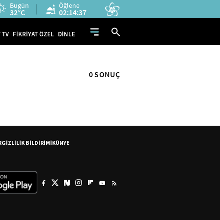
Bugün
Öğlene
32°C
02:14:37
 TV
FİKRİYAT ÖZEL
DİNLE
0 SONUÇ
R
GİZLİLİK BİLDİRİMİ
KÜNYE