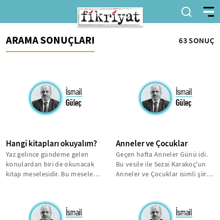
ARAMA SONUÇLARI
63 SONUÇ
Hangi kitapları okuyalım?
Anneler ve Çocuklar
Yaz gelince gündeme gelen
Geçen hafta Anneler Günü idi.
konulardan biri de okunacak
Bu vesile ile Sezai Karakoç'un
kitap meselesidir. Bu mesele
Anneler ve Çocuklar isimli şiirini
özellikle dijitalleşmenin
bir kez daha okudum....
hayatın...