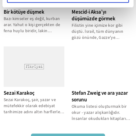
Bir kötüye düşmek
Mescid-i Aksa’yı
düşümüzde görmek
Bazı kimseler eş değil, kurban
arar. Yahut o kişi gerçekten de
Filistin yine içimize kor gibi
fena huylu biridir, lakin
düştü. İsrail, tüm dünyanın
başlangıçta kendini iyi saklar....
gözü önünde, Gazze'ye
hapsedilmiş bir avuç
Filistinliyi,...
Sezai Karakoç
Stefan Zweig ve ara yazar
sorunu
Sezai Karakoç, şair, yazar ve
mütefekkir olarak edebiyat
Okuma listesi oluşturmak bir
tarihimize adını altın harflerle
okur - yazar alışkanlığıdır.
yazdıran bir isim. Onun ismi...
İnsanlar okudukları kitapları
başkalarıyla paylaşır, daha...