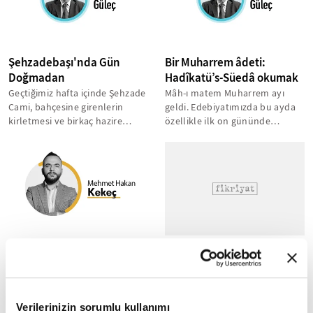
Şehzadebaşı'nda Gün
Bir Muharrem âdeti:
Doğmadan
Hadîkatü’s-Süedâ okumak
Geçtiğimiz hafta içinde Şehzade
Mâh-ı matem Muharrem ayı
Cami, bahçesine girenlerin
geldi. Edebiyatımızda bu ayda
kirletmesi ve birkaç hazire
özellikle ilk on gününde
taşının kırılması ile gündem...
okunmak üzere Kerbela'yı
anlatan "maktel-i...
Türklerin Beyaz Gecesi
Eski ramazanlar Valide-i
Cedid Camii'nde yaşatılıyor
Yaklaşık yedi-sekiz yıldır tarih
ve bu alanın gerektirdiği yan
Üsküdar'daki tarihi Valide-i
dallarda yoğun okumalar
Cedid Camii, ramazan ayında
yapıyorum. Okumalarım son
Verilerinizin sorumlu kullanımı
çocuklar için hazırlanan