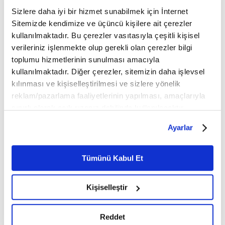
dönemde...
etkinliklere ev sahipliği
Sizlere daha iyi bir hizmet sunabilmek için İnternet
yapıyor...
Sitemizde kendimize ve üçüncü kişilere ait çerezler
kullanılmaktadır. Bu çerezler vasıtasıyla çeşitli kişisel
verileriniz işlenmekte olup gerekli olan çerezler bilgi
toplumu hizmetlerinin sunulması amacıyla
kullanılmaktadır. Diğer çerezler, sitemizin daha işlevsel
kılınması ve kişiselleştirilmesi ve sizlere yönelik
"Tanışma Hikayesi" kültür
Kudûs kimindir?
reklam/pazarlama faaliyetlerinin yapılması, amaçlarıyla
sanat dünyasının tanışma
Yerler, gökler ve bütün varlıklar
sınırlı olarak açık rızanız dahilinde kullanılacaktır.
hikayelerini ekrana
kayıtsız ve şartsız Allah'ın
mülküdür. Hiçbir insan mutlak
Çerezlere ilişkin tercihlerinizi çerez paneli vasıtasıyla
yansıtıyor
Ayarlar
anlamda mülkiyet iddia...
belirleyebilirsiniz. Çerezlere ilişkin detaylı bilgi için
TRT 2'de yayınlanan belgesel
dizi, "Tanışma Hikayesi" kültür
Ayarlar butonuna tıklayabilir,
Çerez Bilgilendirme
sanat dünyasındaki unutulmaz
Metnimizi ziyaret edebilirsiniz.
Tümünü Kabul Et
karşılaşma ve tanışma
6698 sayılı Kişisel Verilerin Korunması Kanunu uyarınca
hikayelerini...
hazırlanmış olan İnternet Sitesi Aydınlatma Metnimizi
Kişiselleştir
okumak ve sitemizi ziyaretiniz kapsamında
gerçekleştirilen veri işleme faaliyetleri ile ilgili daha
detaylı bilgi almak için lütfen
tıklayınız.
Reddet