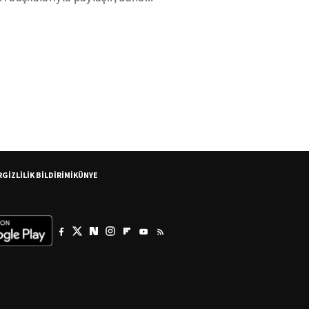
R
GİZLİLİK BİLDİRİMİ
KÜNYE