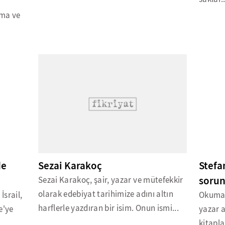
şma ve
de
Sezai Karakoç
Stefa
soru
Sezai Karakoç, şair, yazar ve mütefekkir
olarak edebiyat tarihimize adını altın
İsrail,
Okuma l
harflerle yazdıran bir isim. Onun ismi...
e'ye
yazar a
kitapla