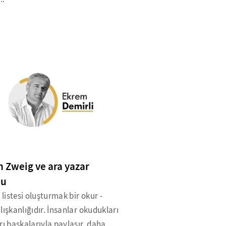
n Zweig ve ara yazar
nu
istesi oluşturmak bir okur -
lışkanlığıdır. İnsanlar okudukları
rı başkalarıyla paylaşır, daha...