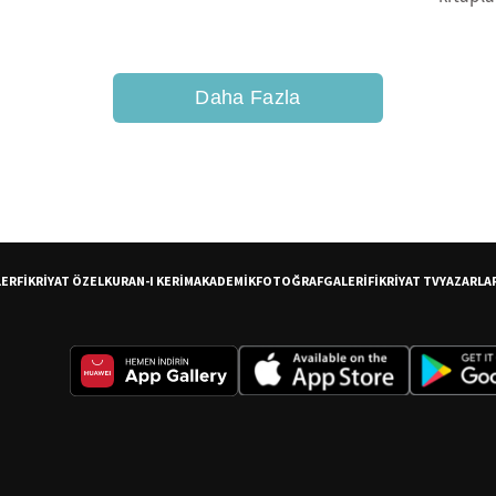
Daha Fazla
LER
FİKRİYAT ÖZEL
KURAN-I KERİM
AKADEMİK
FOTOĞRAF
GALERİ
FİKRİYAT TV
YAZARLA