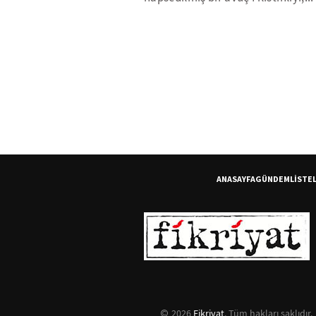
ANASAYFA
GÜNDEM
LİSTE
2026
Fikriyat
. Tüm hakları saklıdır.