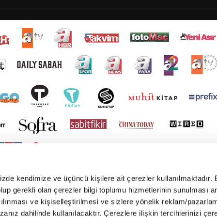
mizde kendimize ve üçüncü kişilere ait çerezler kullanılmaktadır. 
e olup gerekli olan çerezler bilgi toplumu hizmetlerinin sunulması 
kılınması ve kişiselleştirilmesi ve sizlere yönelik reklam/pazarla
zanız dahilinde kullanılacaktır. Çerezlere ilişkin tercihlerinizi çer