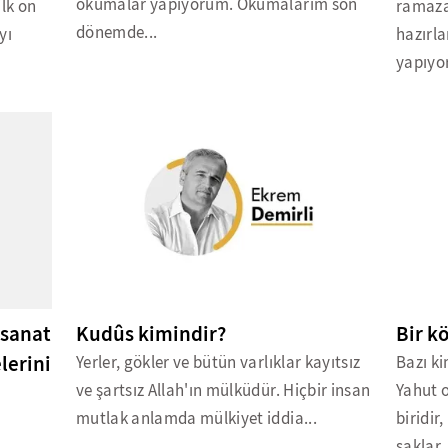
okumalar yapıyorum. Okumalarım son
ilk on
ramaza
dönemde...
yı
hazırla
yapıyor
 sanat
Kudûs kimindir?
Bir k
lerini
Yerler, gökler ve bütün varlıklar kayıtsız
Bazı ki
ve şartsız Allah'ın mülküdür. Hiçbir insan
Yahut o
mutlak anlamda mülkiyet iddia...
biridir
saklar..