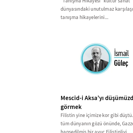
"Tanışma Hikayesi" kültür sanat
dünyasındaki unutulmaz karşıla
tanışma hikayelerini...
Mescid-i Aksa’yı düşümüz
görmek
Filistin yine içimize kor gibi düştü. 
tüm dünyanın gözü önünde, Gazz
hapsedilmiş bir avuç Filistinliyi,...