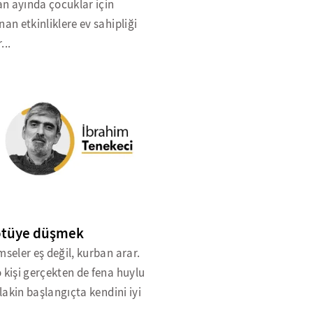
n ayında çocuklar için
nan etkinliklere ev sahipliği
...
ötüye düşmek
mseler eş değil, kurban arar.
 kişi gerçekten de fena huylu
, lakin başlangıçta kendini iyi
..