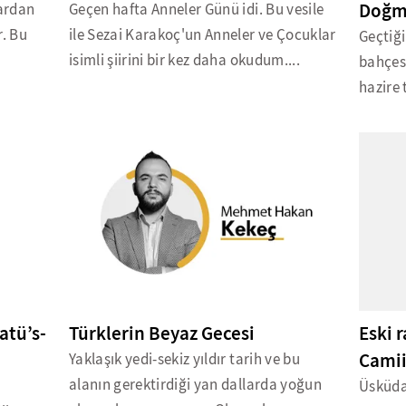
Doğm
ardan
Geçen hafta Anneler Günü idi. Bu vesile
r. Bu
ile Sezai Karakoç'un Anneler ve Çocuklar
Geçtiğ
isimli şiirini bir kez daha okudum....
bahçesi
hazire 
atü’s-
Türklerin Beyaz Gecesi
Eski 
Camii
Yaklaşık yedi-sekiz yıldır tarih ve bu
alanın gerektirdiği yan dallarda yoğun
.
Üsküdar