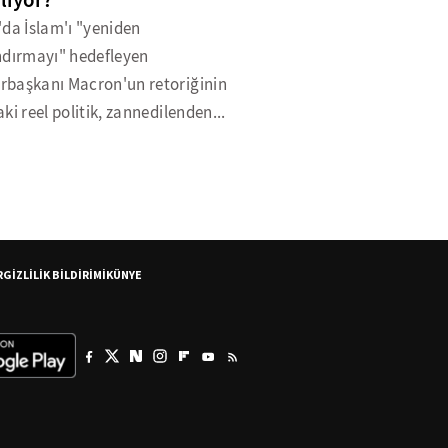
liyor?
da İslam'ı "yeniden
ndırmayı" hedefleyen
başkanı Macron'un retoriğinin
ki reel politik, zannedilenden...
R
GİZLİLİK BİLDİRİMİ
KÜNYE