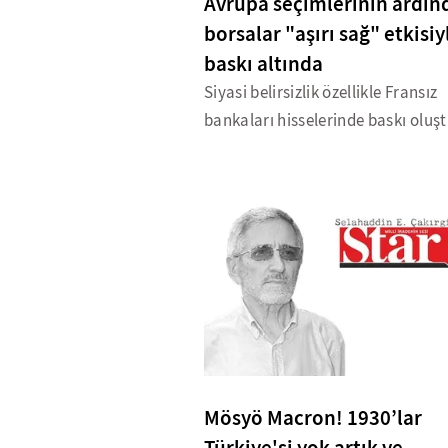
Avrupa seçimlerinin ardın
borsalar "aşırı sağ" etkisiy
baskı altında
Siyasi belirsizlik özellikle Fransız
bankaları hisselerinde baskı oluş
Mösyö Macron! 1930’lar