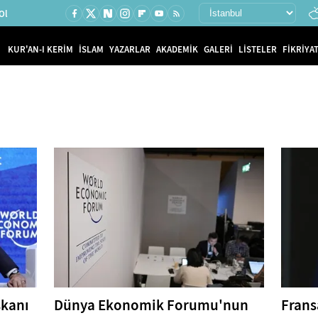
Ol
KUR'AN-I KERİM
İSLAM
YAZARLAR
AKADEMİK
GALERİ
LİSTELER
FİKRİYAT
şkanı
Dünya Ekonomik Forumu'nun
Frans