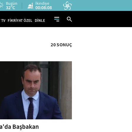
Bugün
İkindiye
32°C
00:08:07
 TV
FİKRİYAT ÖZEL
DİNLE
20 SONUÇ
a'da Başbakan