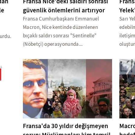
dan
Fransa Nice'deki saldırı sonrası
Frans
le
güvenlik önlemlerini artırıyor
Yelek'
Fransa Cumhurbaşkanı Emmanuel
Sarı Ye
Macron, Nice kentinde düzenlenen
edebilm
bıçaklı saldırı sonrası "Sentinelle"
iletiş
turdu.
(Nöbetçi) operasyonunda...
oluştur
Fransa'da 30 yıldır değişmeyen
Macro