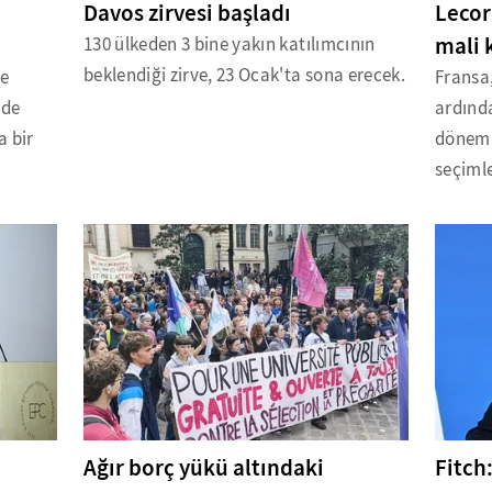
Davos zirvesi başladı
Lecor
mali 
130 ülkeden 3 bine yakın katılımcının
beklendiği zirve, 23 Ocak'ta sona erecek.
de
Fransa,
 de
ardında
a bir
dönemi
seçimle
Ağır borç yükü altındaki
Fitch