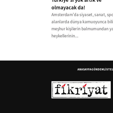
Türkiye'si yok artık ve
olmayacak da!
Amsterdam'da siyaset, sanat, spo
alanlarda dünya kamuoyunca bil
meşhur kişilerin balmumundan y
heykellerinin...
ANASAYFA
GÜNDEM
LİSTE