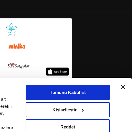
Tümünü Kabul Et
ait
erekli
Kişiselleştir
r,
Reddet
rezlere