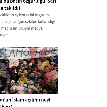
a'da basın özgürlüğü 'Sarı
e takıldı!
leklilerin eylemlerini organize
ek için yoğun şekilde kullandığı
im mecrasını sosyal medya
uyor....
n'un İslam açılımı neyi