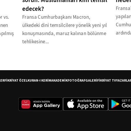
sorun: Müslümanları kim temsil
hedef
edecek?
Fransa'
yapıla
r vs.
Fransa Cumhurbaşkanı Macron,
Cumhur
inen
ülkedeki dini temsilcilere yönelik yeni yıl
ardında
apılmış
konuşmasında, maruz kalınan bölünme
tehlikesine...
LER
FİKRİYAT ÖZEL
KURAN-I KERİM
AKADEMİK
FOTOĞRAF
GALERİ
FİKRİYAT TV
YAZARLA