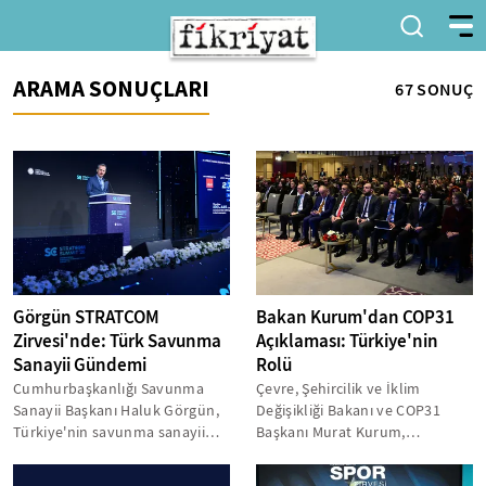
ARAMA SONUÇLARI
67 SONUÇ
Görgün STRATCOM
Bakan Kurum'dan COP31
Zirvesi'nde: Türk Savunma
Açıklaması: Türkiye'nin
Sanayii Gündemi
Rolü
Cumhurbaşkanlığı Savunma
Çevre, Şehircilik ve İklim
Sanayii Başkanı Haluk Görgün,
Değişikliği Bakanı ve COP31
Türkiye'nin savunma sanayii
Başkanı Murat Kurum,
kapasitesinin barışa yönelik
Türkiye'nin iklim zirvesine ev
bir...
sahipliği...