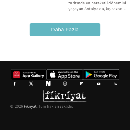
etti.
turizmde en hareketli dönemini
yaşayan Antalya'da, kış sezonu
kongre, spor turizmi ve Noel
etkinliklerinin...
Daha Fazla
2026
Fikriyat
. Tüm hakları saklıdır.