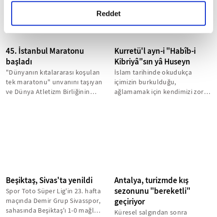
gerçekleştirilen veri işleme faaliyetleri ile ilgili daha
detaylı bilgi almak için lütfen
tıklayınız.
Reddet
45. İstanbul Maratonu
Kurretü'l ayn-i "Habîb-i
başladı
Kibriyâ"sın yâ Huseyn
"Dünyanın kıtalararası koşulan
İslam tarihinde okudukça
tek maratonu" unvanını taşıyan
içimizin burkulduğu,
ve Dünya Atletizm Birliğinin
ağlamamak için kendimizi zor
"Gold Label" kategorisinde...
tuttuğumuz olayların başında
Kerbela gelir....
Beşiktaş, Sivas'ta yenildi
Antalya, turizmde kış
sezonunu "bereketli"
Spor Toto Süper Lig'in 23. hafta
maçında Demir Grup Sivasspor,
geçiriyor
sahasında Beşiktaş'ı 1-0 mağlup
Küresel salgından sonra