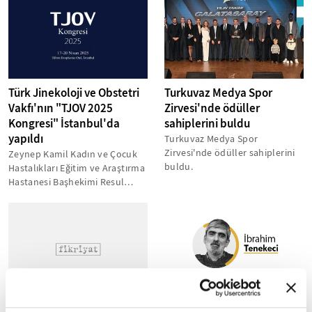
Türk Jinekoloji ve Obstetri
Turkuvaz Medya Spor
Vakfı'nın "TJOV 2025
Zirvesi'nde ödüller
Kongresi" İstanbul'da
sahiplerini buldu
yapıldı
Turkuvaz Medya Spor
Zirvesi'nde ödüller sahiplerini
Zeynep Kamil Kadın ve Çocuk
buldu.
Hastalıkları Eğitim ve Araştırma
Hastanesi Başhekimi Resul
Karakuş: "Sezaryen
oranlarımız...
Hentbol: Erkekler Süper
Ortak doğrunun