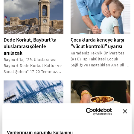
Dede Korkut, Bayburt'ta
Çocuklarda keneye karşı
uluslararası şölenle
"vücut kontrolü" uyarısı
anılacak
Karadeniz Teknik Üniversitesi
(KTÜ) Tıp Fakültesi Çocuk
Bayburt'ta, "29. Uluslararası
Sağlığı ve Hastalıkları Ana Bilim
Bayburt Dede Korkut Kültür ve
Dalı Pediatrik Enfeksiyon...
Sanat Şöleni" 17-20 Temmuz
tarihlerinde gerçekleştirilecek...
İçişleri Bakanı
Bayburt'ta kadınlar
Yerlikaya'dan Rize'deki
Ramazan Bayramı için
Verilerinizin sorumlu kullanımı