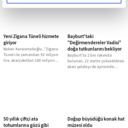
Yeni Zigana Tüneli hizmete
Bayburt'taki
giriyor
"Değirmendereler Vadisi"
doğa tutkunlarını bekliyor
Bakan Karaismailoğlu, "Zigana
Tüneli ile zamandan 92 milyon
Bayburt'ta 2 bin rakımda
lira, akaryakıttan 180 milyon
bulunan, 12 metre yükseklikten
lira olmak üzere yıllık toplam...
akan şelaleyi de içerisinde
barındıran "Değirmendereler
Vadisi"...
50 yıllık çiftçi ata
Doğup büyüdüğü konak hat
tohumlarına gözü gibi
müzesi oldu