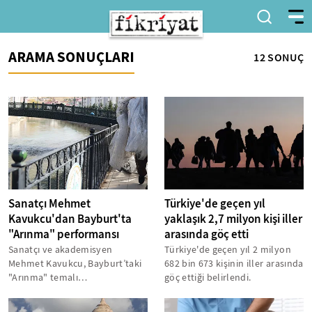
ARAMA SONUÇLARI
12 SONUÇ
Sanatçı Mehmet
Türkiye'de geçen yıl
Kavukcu'dan Bayburt'ta
yaklaşık 2,7 milyon kişi iller
"Arınma" performansı
arasında göç etti
Sanatçı ve akademisyen
Türkiye'de geçen yıl 2 milyon
Mehmet Kavukcu, Bayburt’taki
682 bin 673 kişinin iller arasında
"Arınma" temalı
göç ettiği belirlendi.
performansında, doğa ve
insanlığa karşı işlenen...