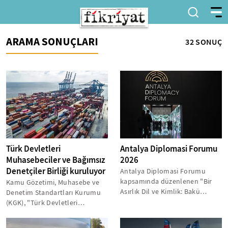
ARAMA SONUÇLARI
32 SONUÇ
Türk Devletleri
Antalya Diplomasi Forumu
Muhasebeciler ve Bağımsız
2026
Denetçiler Birliği kuruluyor
Antalya Diplomasi Forumu
kapsamında düzenlenen "Bir
Kamu Gözetimi, Muhasebe ve
Asırlık Dil ve Kimlik: Bakü
Denetim Standartları Kurumu
Türkoloji Kongresi'nden Türk
(KGK), "Türk Devletleri
Entegrasyonuna"...
Muhasebeciler ve Bağımsız
Denetçiler...