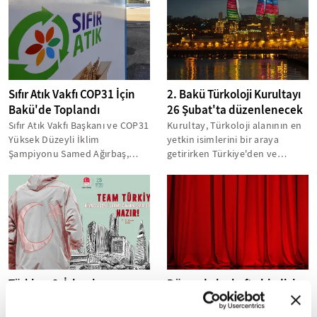
Sıfır Atık Vakfı COP31 İçin
2. Bakü Türkoloji Kurultayı
Bakü'de Toplandı
26 Şubat'ta düzenlenecek
Sıfır Atık Vakfı Başkanı ve COP31
Kurultay, Türkoloji alanının en
Yüksek Düzeyli İklim
yetkin isimlerini bir araya
Şampiyonu Samed Ağırbaş,
getirirken Türkiye'den ve
Azerbaycan'ın başkenti Bakü'de
uluslararası alandan toplam
düzenlenen...
60...
Türkiye, 6. İslami
Dünyada bu hafta bir dizi
Dayanışma Oyunları'na
etkinlik sanatseverlerle
hazır
buluşacak