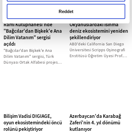
gerçekleştirilen veri işleme faaliyetleri ile ilgili daha
detaylı bilgi almak için lütfen
tıklayınız.
Reddet
Rami Kütüphanesi'nde
Okyanuslardaki ısınma
"Bağcılar'dan Bişkek'e Ana
deniz ekosistemini yeniden
Dilim Vatanım" sergisi
şekillendiriyor
açıldı
ABD'deki California San Diego
Üniversitesi Scripps Oşinografi
"Bağcılar'dan Bişkek'e Ana
Enstitüsü Öğretim Üyesi Prof.
Dilim Vatanım" sergisi, Türk
Dr. Lisa Levin, küresel...
Dünyası Ortak Alfabesi projesi
çerçevesinde Rami
Kütüphanesi'nde...
Bilişim Vadisi DIGIAGE,
Azerbaycan'da Karabağ
oyun ekosistemindeki öncü
Zaferi'nin 4. yıl dönümü
rolünü pekiştiriyor
kutlanıyor