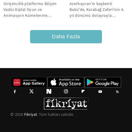
Girişimcilik platformu Bilişim
Azerbaycan'ın başkenti
Vadisi Dijital Oyun ve
Bakü'de, Karabağ Zaferi'nin 4.
Animasyon Kümelenme
yıl dönümü dolayısıyla
Merkezi (DIGIAGE), oyun
yürüyüşler düzenlendi.
ekosistemindeki öncü...
Daha Fazla
2026
Fikriyat
. Tüm hakları saklıdır.