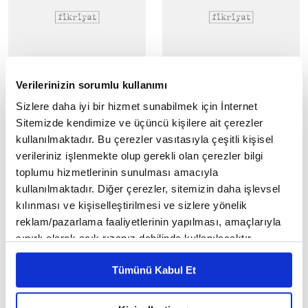
Kurban Bayramı tatilinde
İstanbul'da bayramın
Verilerinizin sorumlu kullanımı
KGM sorumluluğundaki
birinci gününde trafik
köprü ve otoyollar ücretsiz
yoğunluğu
Sizlere daha iyi bir hizmet sunabilmek için İnternet
olacak
Ramazan Bayramı'nın birinci
Sitemizde kendimize ve üçüncü kişilere ait çerezler
gününde kent genelinde trafik
Kurban Bayramı tatili nedeniyle
kullanılmaktadır. Bu çerezler vasıtasıyla çeşitli kişisel
yoğunluğu yaşanıyor.
Karayolları Genel Müdürlüğü
verileriniz işlenmekte olup gerekli olan çerezler bilgi
(KGM) sorumluluğundaki
toplumu hizmetlerinin sunulması amacıyla
otoyol ve köprü geçişlerinden
kullanılmaktadır. Diğer çerezler, sitemizin daha işlevsel
ücret...
kılınması ve kişiselleştirilmesi ve sizlere yönelik
reklam/pazarlama faaliyetlerinin yapılması, amaçlarıyla
sınırlı olarak açık rızanız dahilinde kullanılacaktır.
Çerezlere ilişkin tercihlerinizi çerez paneli vasıtasıyla
Tümünü Kabul Et
belirleyebilirsiniz. Çerezlere ilişkin detaylı bilgi için
Ayarlar butonuna tıklayabilir,
Çerez Bilgilendirme
İstanbul'da etkili olan sis
45. İstanbul Maratonu
başladı
Metnimizi ziyaret edebilirsiniz.
İstanbul'un bazı bölgelerinde