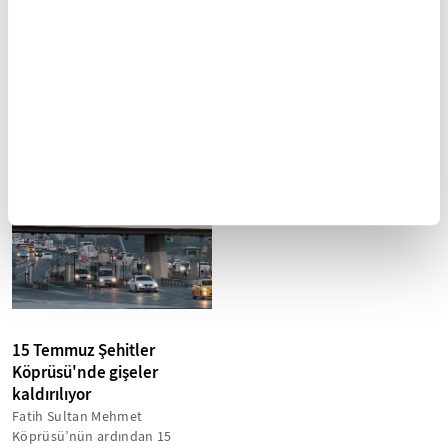
15 Temmuz Şehitler
Boğaziçi’nden 15
Müzesi'nde geri sayım
Temmuz’a bir köprü
hikâyesi
Yapım çalışmalarına 13 Mart'ta
başlanan ve 15 Temmuz'da
Dünyanın iki farklı kıtadan
kısmen ziyarete açılması
oluşan tek şehri İstanbul’u, bir
planlanan "15 Temmuz Şehitler
boğaz ayırmıştı. İstanbul’un
Müzesi"...
güzelliğine güzellik katan...
15 Temmuz Şehitler
Köprüsü'nde gişeler
kaldırılıyor
Fatih Sultan Mehmet
Köprüsü’nün ardından 15