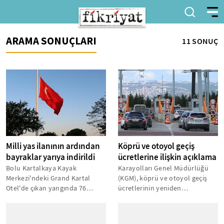
ARAMA SONUÇLARI
11 SONUÇ
Milli yas ilanının ardından
Köprü ve otoyol geçiş
bayraklar yarıya indirildi
ücretlerine ilişkin açıklama
Bolu Kartalkaya Kayak
Karayolları Genel Müdürlüğü
Merkezi'ndeki Grand Kartal
(KGM), köprü ve otoyol geçiş
Otel'de çıkan yangında 76
ücretlerinin yeniden
kişinin hayatını kaybetmesi
düzenlendiğini bildirdi. KGM'nin
nedeniyle 1 gün...
X...