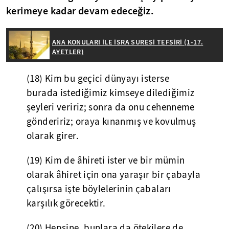
kerimeye kadar devam edeceğiz.
ANA KONULARI İLE İSRA SURESİ TEFSİRİ (1-17.
AYETLER)
(18) Kim bu geçici dünyayı isterse
burada istediğimiz kimseye dilediğimiz
şeyleri veririz; sonra da onu cehenneme
göndeririz; oraya kınanmış ve kovulmuş
olarak girer.
(19) Kim de âhireti ister ve bir mümin
olarak âhiret için ona yaraşır bir çabayla
çalışırsa işte böylelerinin çabaları
karşılık görecektir.
(20) Hepsine, bunlara da ötekilere de