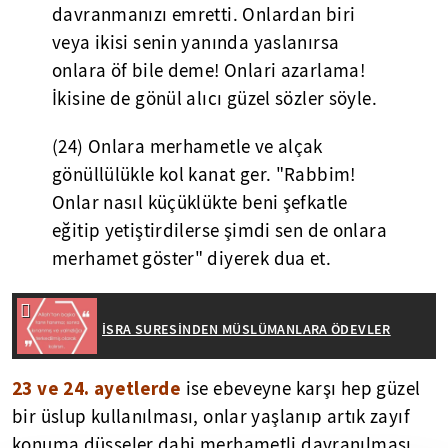
davranmanızı emretti. Onlardan biri
veya ikisi senin yanında yaslanırsa
onlara öf bile deme! Onlari azarlama!
İkisine de gönül alıcı güzel sözler söyle.
(24) Onlara merhametle ve alçak
gönüllülükle kol kanat ger. "Rabbim!
Onlar nasıl küçüklükte beni şefkatle
eğitip yetiştirdilerse şimdi sen de onlara
merhamet göster" diyerek dua et.
İSRA SURESİNDEN MÜSLÜMANLARA ÖDEVLER
23 ve 24. ayetlerde
ise ebeveyne karşı hep güzel
bir üslup kullanılması, onlar yaşlanıp artık zayıf
konuma düşseler dahi merhametli davranılması