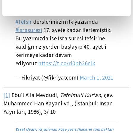
SÜMEYYE ALI JABER
#Tefsir
derslerimizin ilk yazısında
#İsrasuresi
17. ayete kadar ilerlemiştik.
Bu yazımızda ise İsra suresi tefsirine
kaldığımız yerden başlayıp 40. ayet-i
kerimeye kadar devam
ediyoruz.
https://t.co/ri0pb26nlk
— Fikriyat (@fikriyatcom)
March 1, 2021
[1]
Ebu'l A'la Mevdudi
, Tefhimu'l Kur'an
, çev.
Muhammed Han Kayani vd., (İstanbul: İnsan
Yayınları, 1986), 3/ 10
Yasal Uyarı:
Yayınlanan köşe yazısı/haberin tüm hakları