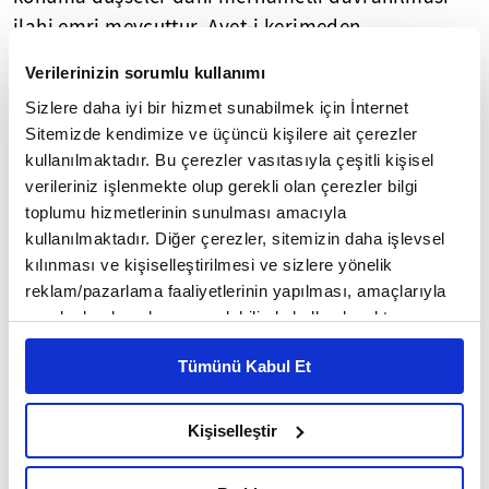
ilahi emri mevcuttur.
Ayet-i kerimeden
anlaşılacağı gibi anne babaya iyilik yapmak,
Verilerinizin sorumlu kullanımı
yalnızca bir erdem meselesi değil aynı zamanda
Sizlere daha iyi bir hizmet sunabilmek için İnternet
her mümin kişiye farzdır.
Sitemizde kendimize ve üçüncü kişilere ait çerezler
kullanılmaktadır. Bu çerezler vasıtasıyla çeşitli kişisel
﴾26﴿ Akrabaya, yoksula ve yolcuya
verileriniz işlenmekte olup gerekli olan çerezler bilgi
hakkını ver. Gereksiz yere de saçıp
toplumu hizmetlerinin sunulması amacıyla
savurma!
kullanılmaktadır. Diğer çerezler, sitemizin daha işlevsel
kılınması ve kişiselleştirilmesi ve sizlere yönelik
﴾27﴿ Çünkü savurganlar şeytanların
reklam/pazarlama faaliyetlerinin yapılması, amaçlarıyla
dostlarıdır. Şeytan da rabbine karşı çok
sınırlı olarak açık rızanız dahilinde kullanılacaktır.
nankördür.
Çerezlere ilişkin tercihlerinizi çerez paneli vasıtasıyla
Tümünü Kabul Et
belirleyebilirsiniz. Çerezlere ilişkin detaylı bilgi için
(28) Eğer sen kendin dahi rabbinden
Ayarlar butonuna tıklayabilir,
Çerez Bilgilendirme
Metnimizi ziyaret edebilirsiniz.
umduğun bir lütfu beklemek durumunda
Kişiselleştir
6698 sayılı Kişisel Verilerin Korunması Kanunu uyarınca
(ihtiyaç içinde) olduğun için onlara ilgi
hazırlanmış olan İnternet Sitesi Aydınlatma Metnimizi