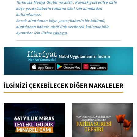
Turkuvaz Medya Grubu'na aittir. Kaynak gösterilse dahi
köşe yazısı/haberin tamamı özel izin alınmadan
kullanılamaz.
Ancak alıntılanan köşe yazısı/haberin bir bölümü,
alıntılanan habere aktif link verilerek kullanılabilir.
Ayrıntılar için lütfen
tıklayın
.
Mobil Uygulamamızı İndirin
İLGİNİZİ ÇEKEBİLECEK DİĞER MAKALELER