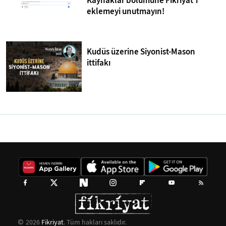
Kaynaklar bölümüne Fikriyat'ı
eklemeyi unutmayın!
Kudüs üzerine Siyonist-Mason
ittifakı
2026
Fikriyat
. Tüm hakları saklıdır.