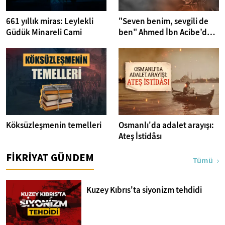
661 yıllık miras: Leylekli
"Seven benim, sevgili de
Güdük Minareli Cami
ben" Ahmed İbn Acibe’den
Fatiha Suresi Tefsiri
Köksüzleşmenin temelleri
Osmanlı'da adalet arayışı:
Ateş İstidâsı
FİKRİYAT GÜNDEM
Tümü
Kuzey Kıbrıs'ta siyonizm tehdidi