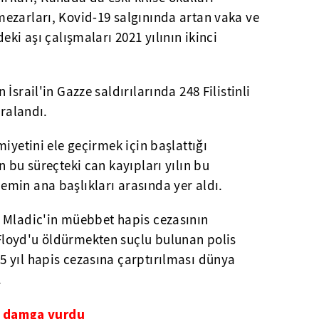
ezarları, Kovid-19 salgınında artan vaka ve
eki aşı çalışmaları 2021 yılının ikinci
İsrail'in Gazze saldırılarında 248 Filistinli
aralandı.
miyetini ele geçirmek için başlattığı
n bu süreçteki can kayıpları yılın bu
min ana başlıkları arasında yer aldı.
 Mladic'in müebbet hapis cezasının
loyd'u öldürmekten suçlu bulunan polis
 yıl hapis cezasına çarptırılması dünya
.
'e damga vurdu