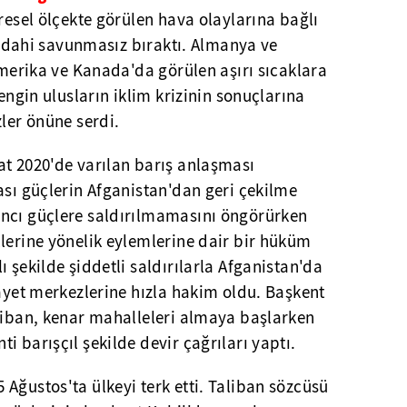
üresel ölçekte görülen hava olaylarına bağlı
ri dahi savunmasız bıraktı. Almanya ve
 Amerika ve Kanada'da görülen aşırı sıcaklara
zengin ulusların iklim krizinin sonuçlarına
zler önüne serdi.
at 2020'de varılan barış anlaşması
ası güçlerin Afganistan'dan geri çekilme
ncı güçlere saldırılmamasını öngörürken
lerine yönelik eylemlerine dair bir hüküm
 şekilde şiddetli saldırılarla Afganistan'da
layet merkezlerine hızla hakim oldu. Başkent
aliban, kenar mahalleleri almaya başlarken
i barışçıl şekilde devir çağrıları yaptı.
Ağustos'ta ülkeyi terk etti. Taliban sözcüsü