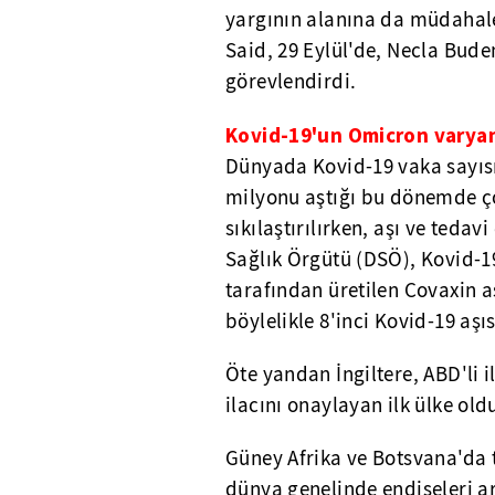
yargının alanına da müdaha
Said, 29 Eylül'de, Necla Bu
görevlendirdi.
Kovid-19'un Omicron varyant
Dünyada Kovid-19 vaka sayısı
milyonu aştığı bu dönemde ç
sıkılaştırılırken, aşı ve teda
Sağlık Örgütü (DSÖ), Kovid-19
tarafından üretilen Covaxin a
böylelikle 8'inci Kovid-19 aşı
Öte yandan İngiltere, ABD'li il
ilacını onaylayan ilk ülke old
Güney Afrika ve Botsvana'da 
dünya genelinde endişeleri ar