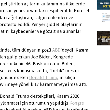
geliştirilen aşıların kullanımına ülkelerde
irüsün yeni varyantları tespit edildi. Küresel
rı ağırlaştıran, salgın önlemleri ve
protesto edildi. Yer yer şiddet olaylarının
atını kaybedenler ve gözaltına alınanlar
iğinde, tüm dünyanın gözü
ABD
'deydi. Kasım
den galip çıkan Joe Biden, Kongrede
rek ülkenin 46. Başkanı oldu. Biden,
 sesleniş konuşmasında, "birlik" mesajı
 gününde selefi
Donald Trump
'ın sıkça
 çevirmeye yönelik 17 kararnameye imza attı.
e Donald Trump destekçileri, Kasım 2020
aylanması için oturumun yapıldığı
Kongre