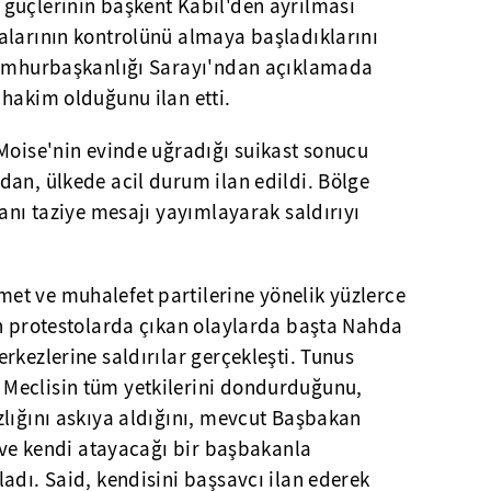
güçlerinin başkent Kabil'den ayrılması
alarının kontrolünü almaya başladıklarını
 Cumhurbaşkanlığı Sarayı'ndan açıklamada
 hakim olduğunu ilan etti.
Moise'nin evinde uğradığı suikast sonucu
dan, ülkede acil durum ilan edildi. Bölge
kanı taziye mesajı yayımlayarak saldırıyı
t ve muhalefet partilerine yönelik yüzlerce
en protestolarda çıkan olaylarda başta Nahda
rkezlerine saldırılar gerçekleşti. Tunus
Meclisin tüm yetkilerini dondurduğunu,
zlığını askıya aldığını, mevcut Başbakan
i ve kendi atayacağı bir başbakanla
adı. Said, kendisini başsavcı ilan ederek