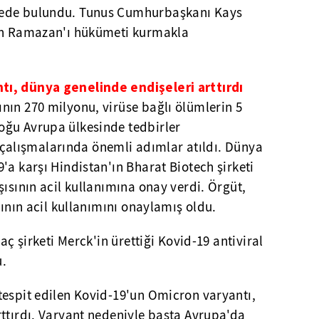
lede bulundu. Tunus Cumhurbaşkanı Kays
den Ramazan'ı hükümeti kurmakla
ı, dünya genelinde endişeleri arttırdı
nın 270 milyonu, virüse bağlı ölümlerin 5
oğu Avrupa ülkesinde tedbirler
vi çalışmalarında önemli adımlar atıldı. Dünya
'a karşı Hindistan'ın Bharat Biotech şirketi
şısının acil kullanımına onay verdi. Örgüt,
sının acil kullanımını onaylamış oldu.
aç şirketi Merck'in ürettiği Kovid-19 antiviral
u.
tespit edilen Kovid-19'un Omicron varyantı,
ttırdı. Varyant nedeniyle başta Avrupa'da