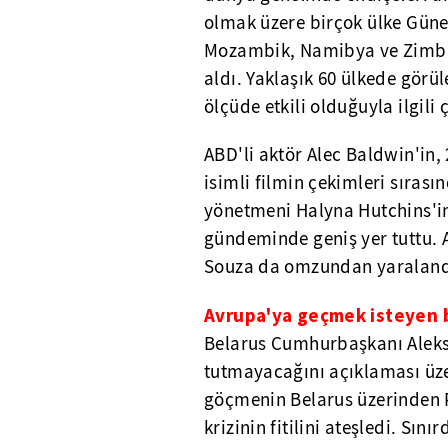
olmak üzere birçok ülke Güney
Mozambik, Namibya ve Zimba
aldı. Yaklaşık 60 ülkede görü
ölçüde etkili olduğuyla ilgili 
ABD'li aktör Alec Baldwin'in
isimli filmin çekimleri sırası
yönetmeni Halyna Hutchins'i
gündeminde geniş yer tuttu. 
Souza da omzundan yaralandı. 
Avrupa'ya geçmek isteyen b
Belarus Cumhurbaşkanı Aleks
tutmayacağını açıklaması üze
göçmenin Belarus üzerinden 
krizinin fitilini ateşledi. Sı