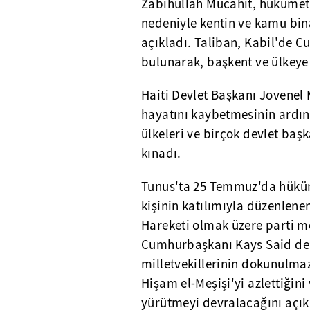
Zabihullah Mücahit, hükümet 
nedeniyle kentin ve kamu bin
açıkladı. Taliban, Kabil'de
bulunarak, başkent ve ülkeye
Haiti Devlet Başkanı Jovenel 
hayatını kaybetmesinin ardın
ülkeleri ve birçok devlet baş
kınadı.
Tunus'ta 25 Temmuz'da hüküme
kişinin katılımıyla düzenlen
Hareketi olmak üzere parti me
Cumhurbaşkanı Kays Said de 
milletvekillerinin dokunulma
Hişam el-Meşişi'yi azlettiğin
yürütmeyi devralacağını açıkl