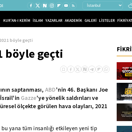
Ol
KUR'AN-I KERİM
İSLAM
YAZARLAR
AKADEMİK
GALERİ
LİSTELER
FİKRİYAT
021 böyle geçti
FİKR
 böyle geçti
rının saptanması,
ABD
'nin 46. Başkanı Joe
İsrail'in
Gazze
'ye yönelik saldırıları ve
küresel ölçekte görülen hava olayları, 2021
 bu yana tüm insanlığı etkileyen yeni tip