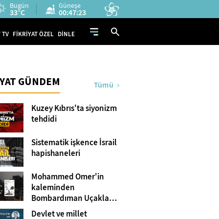
Bugün
Güneşe
33°C
00:47:22
 TV
FİKRİYAT ÖZEL
DİNLE
İYAT GÜNDEM
Tümü
Kuzey Kıbrıs'ta siyonizm
tehdidi
Sistematik işkence İsrail
hapishaneleri
Mohammed Omer'in
kaleminden
Bombardıman Uçakları
ve Tanklar Arasında
Devlet ve millet