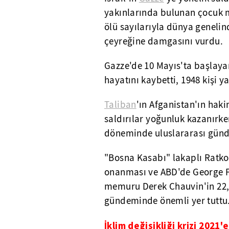
yakınlarında bulunan çocuk m
ölü sayılarıyla dünya genelind
çeyreğine damgasını vurdu.
Gazze'de 10 Mayıs'ta başlayan 
hayatını kaybetti, 1948 kişi y
Taliban
'ın Afganistan'ın haki
saldırılar yoğunluk kazanırke
döneminde uluslararası günde
"Bosna Kasabı" lakaplı Ratko
onanması ve ABD'de George F
memuru Derek Chauvin'in 22,5
gündeminde önemli yer tuttu
İklim değişikliği krizi 2021