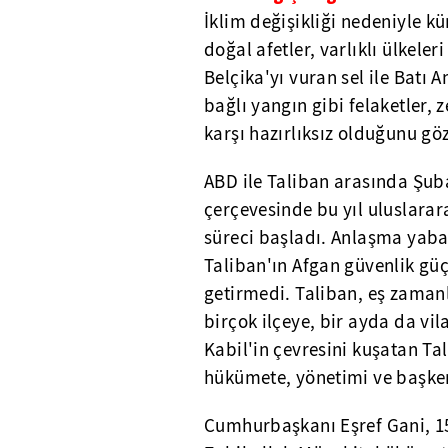
İklim değişikliği nedeniyle k
doğal afetler, varlıklı ülkele
Belçika'yı vuran sel ile Batı
bağlı yangın gibi felaketler, 
karşı hazırlıksız olduğunu gö
ABD ile Taliban arasında Şub
çerçevesinde bu yıl uluslarar
süreci başladı. Anlaşma yaba
Taliban'ın Afgan güvenlik güç
getirmedi. Taliban, eş zamanlı
birçok ilçeye, bir ayda da vi
Kabil'in çevresini kuşatan T
hükümete, yönetimi ve başkent
Cumhurbaşkanı Eşref Gani, 15 