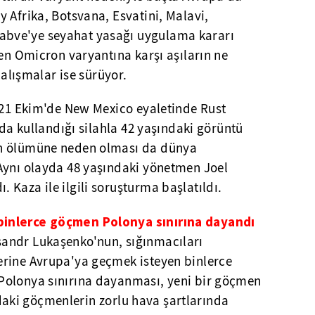
 Afrika, Botsvana, Esvatini, Malavi,
bve'ye seyahat yasağı uygulama kararı
len Omicron varyantına karşı aşıların ne
çalışmalar ise sürüyor.
, 21 Ekim'de New Mexico eyaletinde Rust
nda kullandığı silahla 42 yaşındaki görüntü
n ölümüne neden olması da dünya
Aynı olayda 48 yaşındaki yönetmen Joel
Kaza ile ilgili soruşturma başlatıldı.
inlerce göçmen Polonya sınırına dayandı
andr Lukaşenko'nun, sığınmacıları
rine Avrupa'ya geçmek isteyen binlerce
Polonya sınırına dayanması, yeni bir göçmen
nırdaki göçmenlerin zorlu hava şartlarında