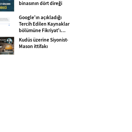
Gazze
binasının dört direği
Google'ın açıkladığı
Tercih Edilen Kaynaklar
bölümüne Fikriyat'ı
eklemeyi unutmayın!
Kudüs üzerine Siyonist-
Mason ittifakı