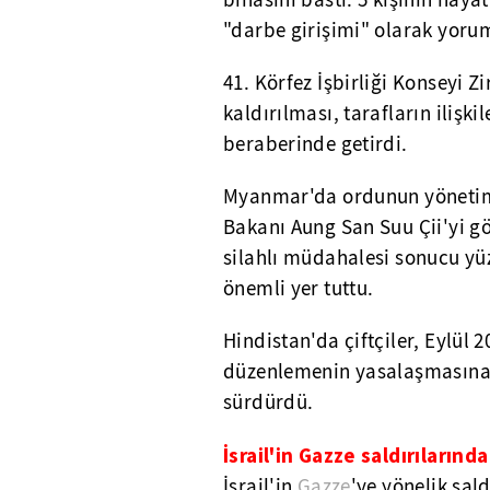
binasını bastı. 5 kişinin haya
"darbe girişimi" olarak yoru
41. Körfez İşbirliği Konseyi
kaldırılması, tarafların ilişk
beraberinde getirdi.
Myanmar'da ordunun yönetime e
Bakanı Aung San Suu Çii'yi gö
silahlı müdahalesi sonucu yü
önemli yer tuttu.
Hindistan'da çiftçiler, Eylül 
düzenlemenin yasalaşmasına y
sürdürdü.
İsrail'in Gazze saldırılarında
İsrail'in
Gazze
'ye yönelik sald