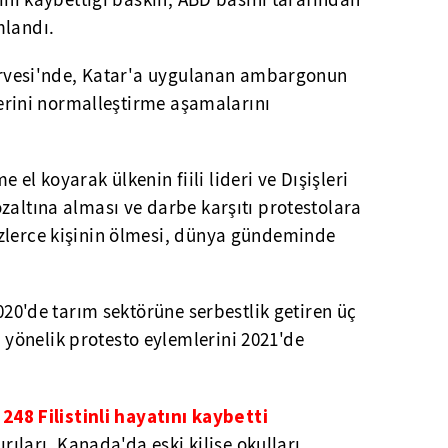
tını kaybettiği baskın, ABD basını tarafından
mlandı.
 Zirvesi'nde, Katar'a uygulanan ambargonun
ilerini normalleştirme aşamalarını
l koyarak ülkenin fiili lideri ve Dışişleri
zaltına alması ve darbe karşıtı protestolara
zlerce kişinin ölmesi, dünya gündeminde
2020'de tarım sektörüne serbestlik getiren üç
önelik protesto eylemlerini 2021'de
 248 Filistinli hayatını kaybetti
ırıları, Kanada'da eski kilise okulları