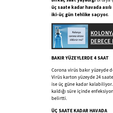
ortaya ç
üç saate kadar havada asılı 
iki-üç gün tehlike saçıyor.
KOLONYA
DERECE 
BAKIR YÜZEYLERDE 4 SAAT
Corona
virüs bakır yüzeyde dö
Virüs karton yüzeyde 24 saate
ise üç güne kadar kalabiliyor
kaldığı süre içinde enfeksiyon
belirtti.
ÜÇ SAATE KADAR HAVADA