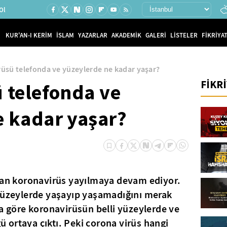
Ol
KUR'AN-I KERİM
İSLAM
YAZARLAR
AKADEMİK
GALERİ
LİSTELER
FİKRİYAT
rüsü telefonda ve yüzeylerde ne kadar yaşar?
FİKR
 telefonda ve
e kadar yaşar?
alan koronavirüs yayılmaya devam ediyor.
 yüzeylerde yaşayıp yaşamadığını merak
ra göre koronavirüsün belli yüzeylerde ve
ortaya çıktı. Peki corona virüs hangi