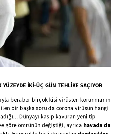
K YÜZEYDE İKİ-ÜÇ GÜN TEHLİKE SAÇIYOR
yla beraber birçok kişi virüsten korunmanın
edilen bir başka soru da corona virüsün hangi
adığı... Dünyayı kasıp kavuran yeni tip
havada da
ye göre ömrünün değiştiği, ayrıca
damlacıklar