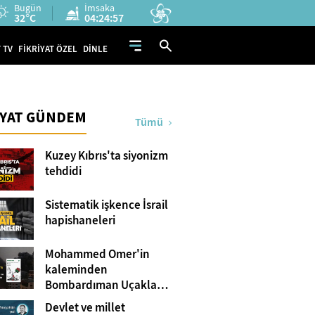
Bugün
İmsaka
32°C
04:24:56
 TV
FİKRİYAT ÖZEL
DİNLE
İYAT GÜNDEM
Tümü
Kuzey Kıbrıs'ta siyonizm
tehdidi
Sistematik işkence İsrail
hapishaneleri
Mohammed Omer'in
kaleminden
Bombardıman Uçakları
ve Tanklar Arasında
Devlet ve millet