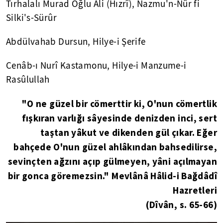
Tırhalalı Murad Oğlu Ali (Hızrî), Nazmu'n-Nûr fi
Silki's-Sürûr
Abdülvahab Dursun, Hilye-i Şerife
Cenâb-ı Nurî Kastamonu, Hilye-i Manzume-i
Rasûlullah
"O ne güzel bir cömerttir ki, O'nun cömertlik
fışkıran varlığı sâyesinde denizden inci, sert
taştan yâkut ve dikenden gül çıkar. Eğer
bahçede O'nun güzel ahlâkından bahsedilirse,
sevinçten ağzını açıp gülmeyen, yâni açılmayan
bir gonca göremezsin." Mevlânâ Hâlid-i Bağdâdî
Hazretleri
(Dîvân, s. 65-66)