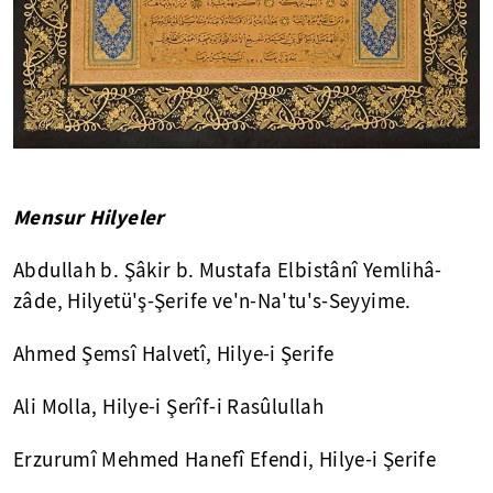
Mensur Hilyeler
Abdullah b. Şâkir b. Mustafa Elbistânî Yemlihâ-
zâde, Hilyetü'ş-Şerife ve'n-Na'tu's-Seyyime.
Ahmed Şemsî Halvetî, Hilye-i Şerife
Ali Molla, Hilye-i Şerîf-i Rasûlullah
Erzurumî Mehmed Hanefî Efendi, Hilye-i Şerife