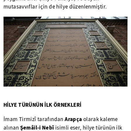
mutasavvıflar için de hilye düzenlenmiştir.
HİLYE TÜRÜNÜN İLK ÖRNEKLERİ
Arapça
İmam Tirmizî tarafından
olarak kaleme
Şemâil-i Nebî
alınan
isimli eser, hilye türünün ilk