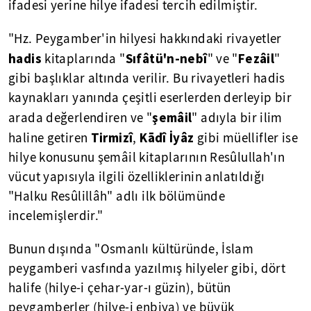
ifadesi yerine hilye ifadesi tercih edilmiştir.
"Hz. Peygamber'in hilyesi hakkındaki rivayetler
hadis
Sıfâtü'n-nebî
Fezâil
kitaplarında "
" ve "
"
gibi başlıklar altında verilir. Bu rivayetleri hadis
kaynakları yanında çeşitli eserlerden derleyip bir
şemâil
arada değerlendiren ve "
" adıyla bir ilim
Tirmizî
Kādî
İyâz
haline getiren
,
gibi müellifler ise
hilye konusunu şemâil kitaplarının Resûlullah'ın
vücut yapısıyla ilgili özelliklerinin anlatıldığı
"Halku Resûlillâh" adlı ilk bölümünde
incelemişlerdir."
Bunun dışında "Osmanlı kültüründe, İslam
peygamberi vasfında yazılmış hilyeler gibi, dört
halife (hilye-i çehar-yar-ı güzin), bütün
peygamberler (hilye-i enbiya) ve büyük