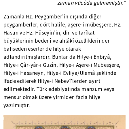
zaman vücûda gelmemiştir."
Zamanla Hz. Peygamber'in dışında diğer
peygamberler, dört halife, aşere-i mübeşşere, Hz.
Hasan ve Hz. Hüseyin'in, din ve tarîkat
büyüklerinin bedenî ve ahlâkî özelliklerinden
bahseden eserler de hilye olarak
adlandırılmışlardır. Bunlar da Hilye-i Enbiyâ,
Hilye-i Çâr-yâr-ı Güzîn, Hilye-i Aşere-i Mübeşşere,
Hilye-i Hasaneyn, Hilye-i Evliya/Ulemâ şeklinde
ifade edilerek Hilye-i Nebevî'lerden ayırt
edilmektedir. Türk edebiyatında manzum veya
mensur olmak üzere yirmiden fazla hilye
yazılmıştır.