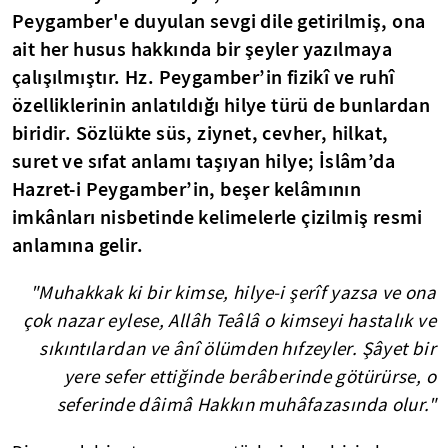
Peygamber'e duyulan sevgi dile getirilmiş, ona
ait her husus hakkında bir şeyler yazılmaya
çalışılmıştır. Hz. Peygamber’in fizikî ve ruhî
özelliklerinin anlatıldığı hilye türü de bunlardan
biridir. Sözlükte süs, ziynet, cevher, hilkat,
suret ve sıfat anlamı taşıyan hilye; İslâm’da
Hazret-i Peygamber’in, beşer kelâmının
imkânları nisbetinde kelimelerle çizilmiş resmi
anlamına gelir.
"Muhakkak ki bir kimse, hilye-i şerîf yazsa ve ona
çok nazar eylese, Allâh Teâlâ o kimseyi hastalık ve
sıkıntılardan ve ânî ölümden hıfzeyler. Şâyet bir
yere sefer ettiğinde berâberinde götürürse, o
seferinde dâimâ Hakkın muhâfazasında olur."