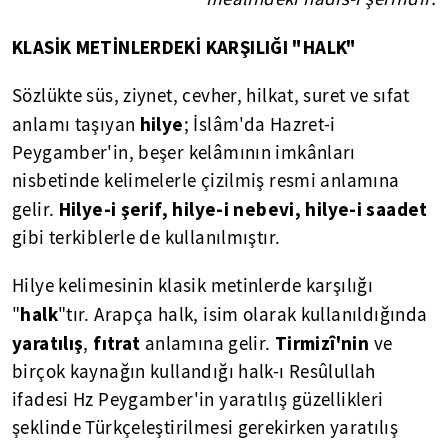
KLASİK METİNLERDEKİ KARŞILIĞI "HALK"
Sözlükte süs, ziynet, cevher, hilkat, suret ve sıfat
hilye
anlamı taşıyan
; İslâm'da Hazret-i
Peygamber'in, beşer kelâmının imkânları
nisbetinde kelimelerle çizilmiş resmi anlamına
Hilye-i şerif, hilye-i nebevi, hilye-i saadet
gelir.
gibi terkiblerle de kullanılmıştır.
Hilye kelimesinin klasik metinlerde karşılığı
halk
"
"tır. Arapça halk, isim olarak kullanıldığında
yaratılış
fıtrat
Tirmizî'nin
,
anlamına gelir.
ve
birçok kaynağın kullandığı halk-ı Resûlullah
ifadesi Hz Peygamber'in yaratılış güzellikleri
şeklinde Türkçeleştirilmesi gerekirken yaratılış