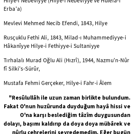
Hilye-i Nebeviyye (Hilye-i Nebeviyye ve Hulefa-i
Erba'a)
Mevlevi Mehmed Necib Efendi, 1843, Hilye
Rusçuklu Fethi Ali, 1843, Milad-ı Muhammediyye-i
Hâkanîyye Hilye-i Fethiyye-i Sultaniyye
Tırhalalı Murad Oğlu Ali (Hızrî), 1944, Nazmu'n-Nûr
fî Silki's-Sürûr,
Mustafa Fehmi Gerçeker, Hilye-i Fahr-i Âlem
"Resûlullâh ile uzun zaman birlikte bulundum.
Fakat O'nun huzûrunda duyduğum hayâ hissi ve
O'na karşı beslediğim tâzîm duygusundan
dolayı, başımı kaldırıp da doya doya mübârek ve
nûrlu çehrelerini seyredemedim. Eğer bugün