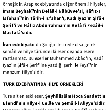
örneğidir. Arap edebiyatında diğer önemli hilyeler,
İmam Beyhakî'nin Delâil-i Nübüvve'si, Hâfız-ı
İsfahanî'nin Târih-i İsfahan'ı, Kadı İyaz'ın Şifâ-ı
Şerîf'i ve Hâfız Abdurrahman'ın Vefâ fi Fezâil-i
Mustafâ'sıdır.
İran edebiyatı
nda Şiiliğin tesiriyle olsa gerek
şemâil ve hilye türünde iki eser dışında esere
rastlanmaz. Bu eserler Muhammed Âbâd'ın, Kadî
İyaz'ın Şifâ-ı Şerîf'ine yazdığı şerh ile Feyzî'nin
manzum Hilye'sidir.
TÜRK EDEBİYATINDA HİLYE ÖRNEKLERİ
Şeyhülislâm Hoca Saadettin
Türe ait en eski eser,
Efendi'nin
Hilye-i Celîle ve Şemâil-i Aliyye'sidir
.