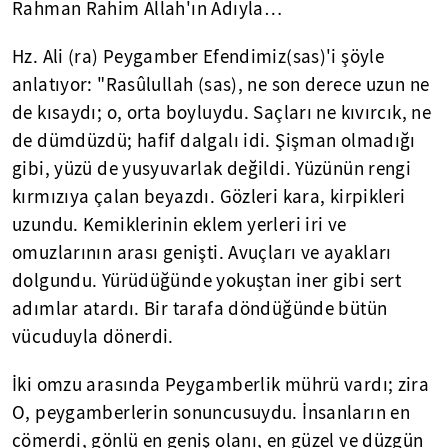
Rahman Rahim Allah'ın Adıyla…
Hz. Ali (ra) Peygamber Efendimiz(sas)'i şöyle
anlatıyor: "Rasûlullah (sas), ne son derece uzun ne
de kısaydı; o, orta boyluydu. Saçları ne kıvırcık, ne
de dümdüzdü; hafif dalgalı idi. Şişman olmadığı
gibi, yüzü de yusyuvarlak değildi. Yüzünün rengi
kırmızıya çalan beyazdı. Gözleri kara, kirpikleri
uzundu. Kemiklerinin eklem yerleri iri ve
omuzlarının arası genişti. Avuçları ve ayakları
dolgundu. Yürüdüğünde yokuştan iner gibi sert
adımlar atardı. Bir tarafa döndüğünde bütün
vücuduyla dönerdi.
İki omzu arasında Peygamberlik mührü vardı; zira
O, peygamberlerin sonuncusuydu. İnsanların en
cömerdi, gönlü en geniş olanı, en güzel ve düzgün