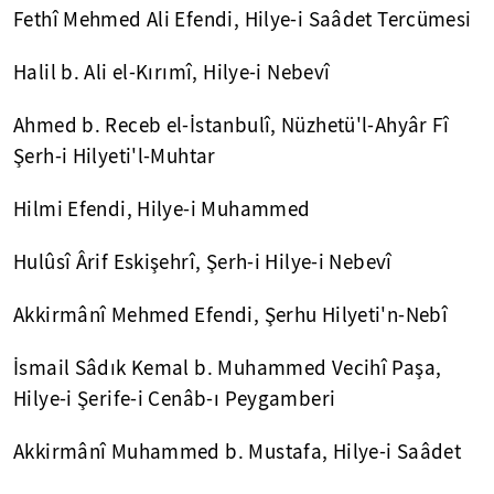
Fethî Mehmed Ali Efendi, Hilye-i Saâdet Tercümesi
Halil b. Ali el-Kırımî, Hilye-i Nebevî
Ahmed b. Receb el-İstanbulî, Nüzhetü'l-Ahyâr Fî
Şerh-i Hilyeti'l-Muhtar
Hilmi Efendi, Hilye-i Muhammed
Hulûsî Ârif Eskişehrî, Şerh-i Hilye-i Nebevî
Akkirmânî Mehmed Efendi, Şerhu Hilyeti'n-Nebî
İsmail Sâdık Kemal b. Muhammed Vecihî Paşa,
Hilye-i Şerife-i Cenâb-ı Peygamberi
Akkirmânî Muhammed b. Mustafa, Hilye-i Saâdet