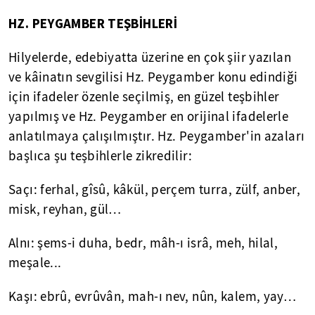
HZ. PEYGAMBER TEŞBİHLERİ
Hilyelerde, edebiyatta üzerine en çok şiir yazılan
ve kâinatın sevgilisi Hz. Peygamber konu edindiği
için ifadeler özenle seçilmiş, en güzel teşbihler
yapılmış ve Hz. Peygamber en orijinal ifadelerle
anlatılmaya çalışılmıştır. Hz. Peygamber'in azaları
başlıca şu teşbihlerle zikredilir:
Saçı: ferhal, gîsû, kâkül, perçem turra, zülf, anber,
misk, reyhan, gül…
Alnı: şems-i duha, bedr, mâh-ı isrâ, meh, hilal,
meşale...
Kaşı: ebrû, evrûvân, mah-ı nev, nûn, kalem, yay…