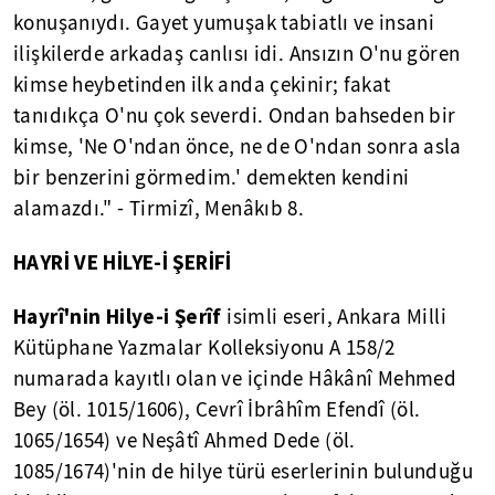
konuşanıydı. Gayet yumuşak tabiatlı ve insani
ilişkilerde arkadaş canlısı idi. Ansızın O'nu gören
kimse heybetinden ilk anda çekinir; fakat
tanıdıkça O'nu çok severdi. Ondan bahseden bir
kimse, 'Ne O'ndan önce, ne de O'ndan sonra asla
bir benzerini görmedim.' demekten kendini
alamazdı." - Tirmizî, Menâkıb 8.
HAYRİ VE HİLYE-İ ŞERİFİ
Hayrî'nin Hilye-i Şerîf
isimli eseri, Ankara Milli
Kütüphane Yazmalar Kolleksiyonu A 158/2
numarada kayıtlı olan ve içinde Hâkânî Mehmed
Bey (öl. 1015/1606), Cevrî İbrâhîm Efendî (öl.
1065/1654) ve Neşâtî Ahmed Dede (öl.
1085/1674)'nin de hilye türü eserlerinin bulunduğu