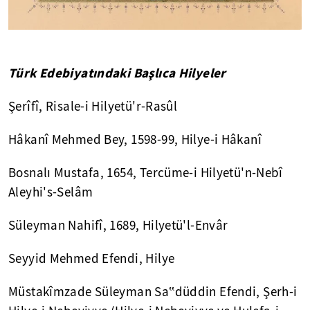
Türk Edebiyatındaki Başlıca Hilyeler
Şerîfî, Risale-i Hilyetü'r-Rasûl
Hâkanî Mehmed Bey, 1598-99, Hilye-i Hâkanî
Bosnalı Mustafa, 1654, Tercüme-i Hilyetü'n-Nebî
Aleyhi's-Selâm
Süleyman Nahifî, 1689, Hilyetü'l-Envâr
Seyyid Mehmed Efendi, Hilye
Müstakîmzade Süleyman Sa‟düddin Efendi, Şerh-i