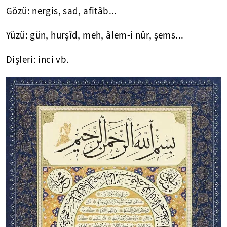
Gözü: nergis, sad, afitâb...
Yüzü: gün, hurşîd, meh, âlem-i nûr, şems...
Dişleri: inci vb.