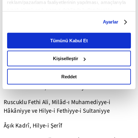
reklam/pazarlama faaliyetlerinin yapılması, amaçlarıyla
sınırlı olarak açık rızanız dahilinde kullanılacaktır.
Çerezlere ilişkin tercihlerinizi çerez paneli vasıtasıyla
Ayarlar
belirleyebilirsiniz. Çerezlere ilişkin detaylı bilgi için
Ayarlar butonuna tıklayabilir,
Çerez Bilgilendirme
Metnimizi ziyaret edebilirsiniz.
Tümünü Kabul Et
6698 sayılı Kişisel Verilerin Korunması Kanunu uyarınca
hazırlanmış olan İnternet Sitesi Aydınlatma Metnimizi
Kişiselleştir
okumak ve sitemizi ziyaretiniz kapsamında
gerçekleştirilen veri işleme faaliyetleri ile ilgili daha
Mustafa Fehmi Gerçeker, Hilye-i Fahr-i 'Âlem
detaylı bilgi almak için lütfen
tıklayınız.
Reddet
Bosnalı Mustafa, Tercüme-i Hilyetü'n-Nebî
Ruscuklu Fethi Ali, Milâd-ı Muhamediyye-i
Hâkâniyye ve Hilye-i Fethiyye-i Sultaniyye
Âşık Kadrî, Hilye-i Şerîf