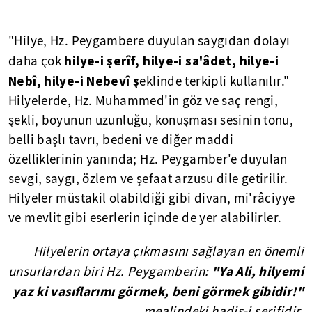
"Hilye, Hz. Peygambere duyulan saygıdan dolayı
hilye-i şerîf, hilye-i sa'âdet, hilye-i
daha çok
Nebî, hilye-i Nebevî ş
eklinde terkipli kullanılır."
Hilyelerde, Hz. Muhammed'in göz ve saç rengi,
şekli, boyunun uzunluğu, konuşması sesinin tonu,
belli başlı tavrı, bedeni ve diğer maddi
özelliklerinin yanında; Hz. Peygamber'e duyulan
sevgi, saygı, özlem ve şefaat arzusu dile getirilir.
Hilyeler müstakil olabildiği gibi divan, mi'râciyye
ve mevlit gibi eserlerin içinde de yer alabilirler.
Hilyelerin ortaya çıkmasını sağlayan en önemli
"Ya Ali, hilyemi
unsurlardan biri Hz. Peygamberin:
yaz ki vasıflarımı görmek, beni görmek gibidir!"
mealindeki hadis-i şerifidir.