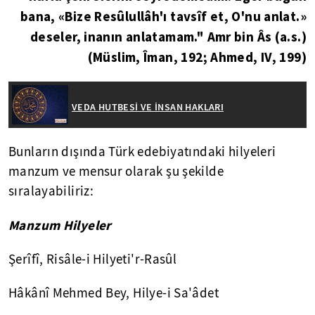
bana, «Bize Resûlullâh'ı tavsîf et, O'nu anlat.»
deseler, inanın anlatamam." Amr bin Âs (a.s.)
(Müslim, Îman, 192; Ahmed, IV, 199)
VEDA HUTBESİ VE İNSAN HAKLARI
Bunların dışında Türk edebiyatındaki hilyeleri
manzum ve mensur olarak şu şekilde
sıralayabiliriz:
Manzum Hilyeler
Şerîfî, Risâle-i Hilyeti'r-Rasûl
Hâkânî Mehmed Bey, Hilye-i Sa'âdet