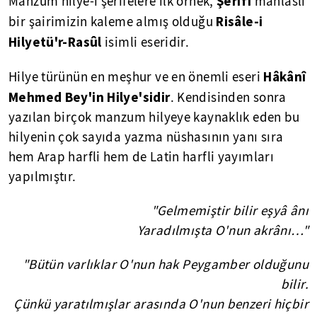
Şerîfî
Manzum hilye-i şerifelere ilk örnek,
mahlaslı
Risâle-i
bir şairimizin kaleme almış olduğu
Hilyetü'r-Rasûl
isimli eseridir.
Hâkânî
Hilye türünün en meşhur ve en önemli eseri
Mehmed Bey'in Hilye'sidir
. Kendisinden sonra
yazılan birçok manzum hilyeye kaynaklık eden bu
hilyenin çok sayıda yazma nüshasının yanı sıra
hem Arap harfli hem de Latin harfli yayımları
yapılmıştır.
"Gelmemiştir bilir eşyâ ânı
Yaradılmışta O'nun akrânı…"
"Bütün varlıklar O'nun hak Peygamber olduğunu
bilir.
Çünkü yaratılmışlar arasında O'nun benzeri hiçbir