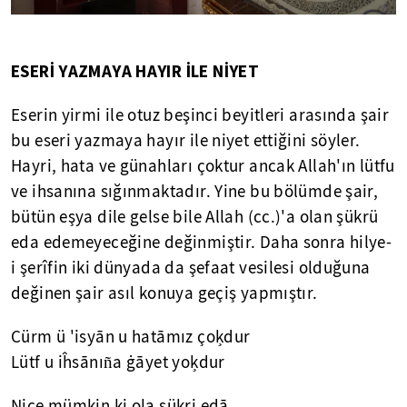
ESERİ YAZMAYA HAYIR İLE NİYET
Eserin yirmi ile otuz beşinci beyitleri arasında şair
bu eseri yazmaya hayır ile niyet ettiğini söyler.
Hayri, hata ve günahları çoktur ancak Allah'ın lütfu
ve ihsanına sığınmaktadır. Yine bu bölümde şair,
bütün eşya dile gelse bile Allah (cc.)'a olan şükrü
eda edemeyeceğine değinmiştir. Daha sonra hilye-
i şerîfin iki dünyada da şefaat vesilesi olduğuna
değinen şair asıl konuya geçiş yapmıştır.
Cürm ü 'isyān u hatāmız çoķdur
Lütf u iĥsānıña ġāyet yoķdur
Nice mümkin ki ola şükri edā