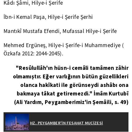
Kâdı Şâmi, Hilye-i Şerife
İbn-i Kemal Paşa, Hilye-i Şerife Şerhi
Mantıkî Mustafa Efendi, Mufassal Hilye-i Şerife
Mehmed Ergüneş, Hilye-i Şerife-i Muhammediye (
Özkafa 2012: 2044-2045).
"Resûlullâh'ın hüsn-i cemâli tamâmen zâhir
olmamıştır. Eğer varlığının bütün güzellikleri
olanca hakîkati ile görünseydi ashâbı ona
bakmaya tâkat getiremezdi." İmâm Kurtubî
(Ali Yardım, Peygamberimiz'in Şemâili, s. 49)
HZ. PEYGAMBER'İN FESAHAT MUCİZESİ