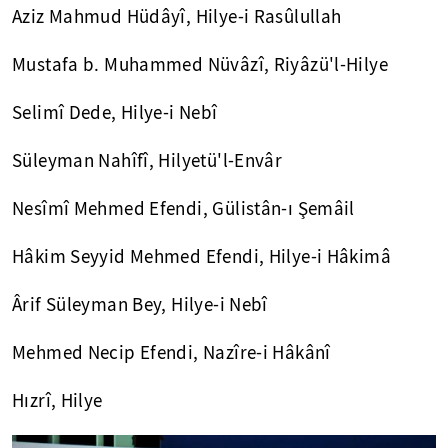
Aziz Mahmud Hüdâyî, Hilye-i Rasûlullah
Mustafa b. Muhammed Nüvâzî, Riyâzü'l-Hilye
Selimî Dede, Hilye-i Nebî
Süleyman Nahîfî, Hilyetü'l-Envâr
Nesîmî Mehmed Efendi, Gülistân-ı Şemâil
Hâkim Seyyid Mehmed Efendi, Hilye-i Hâkimâ
Ârif Süleyman Bey, Hilye-i Nebî
Mehmed Necip Efendi, Nazîre-i Hâkânî
Hızrî, Hilye