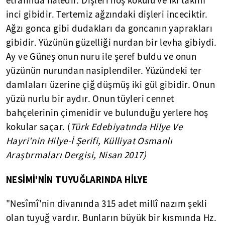
etrafında haledir. Dişleri hoş kokulu ve iki takım
inci gibidir. Tertemiz ağzındaki dişleri inceciktir.
Ağzı gonca gibi dudakları da goncanın yaprakları
gibidir. Yüzünün güzelliği nurdan bir levha gibiydi.
Ay ve Güneş onun nuru ile şeref buldu ve onun
yüzünün nurundan nasiplendiler. Yüzündeki ter
damlaları üzerine çiğ düşmüş iki gül gibidir. Onun
yüzü nurlu bir aydır. Onun tüyleri cennet
bahçelerinin çimenidir ve bulunduğu yerlere hoş
kokular saçar. (
Türk Edebiyatında Hilye Ve
Hayri'nin Hilye-İ Şerifi, Külliyat Osmanlı
Araştırmaları Dergisi, Nisan 2017)
NESİMİ'NİN TUYUĞLARINDA HİLYE
"Nesîmî'nin divanında 315 adet millî nazım şekli
olan tuyuğ vardır. Bunların büyük bir kısmında Hz.