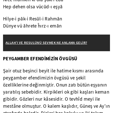
Hep dehen olsa vücūd-ı eşyā
Hilye-i pāk-i Resūl-i Rahmān
Dünye vü āhrete ĥırz-ı emān
ALLAH’I VE RESULÜNÜ SEVMEK NE ANLAMA GELİR?
PEYGAMBER EFENDİMİZİN ÖVGÜSÜ
Şair otuz beşinci beyit ile hatime kısmı arasında
peygamber efendimizin övgüsü ve şekil
özelliklerine değinmiştir. Onun zatı bütün eşyanın
yaratılış sebebidir. Kirpikleri ok gibi kaşları keman
gibidir. Gözleri nur kâsesidir. O tevhîd meyi ile
mestâne olmuştur. O kalem kaşlıdır, Güneş ve Ay'ın