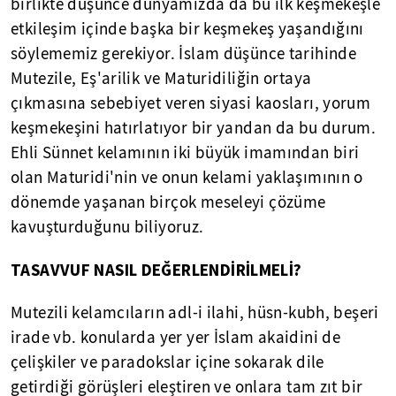
birlikte düşünce dünyamızda da bu ilk keşmekeşle
etkileşim içinde başka bir keşmekeş yaşandığını
söylememiz gerekiyor. İslam düşünce tarihinde
Mutezile, Eş'arilik ve Maturidiliğin ortaya
çıkmasına sebebiyet veren siyasi kaosları, yorum
keşmekeşini hatırlatıyor bir yandan da bu durum.
Ehli Sünnet kelamının iki büyük imamından biri
olan Maturidi'nin ve onun kelami yaklaşımının o
dönemde yaşanan birçok meseleyi çözüme
kavuşturduğunu biliyoruz.
TASAVVUF NASIL DEĞERLENDİRİLMELİ?
Mutezili kelamcıların adl-i ilahi, hüsn-kubh, beşeri
irade vb. konularda yer yer İslam akaidini de
çelişkiler ve paradokslar içine sokarak dile
getirdiği görüşleri eleştiren ve onlara tam zıt bir