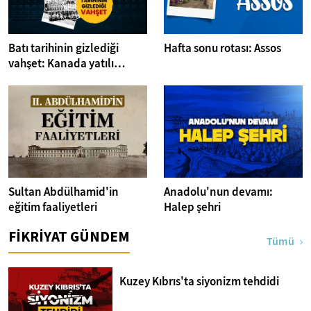
Batı tarihinin gizlediği
Hafta sonu rotası: Assos
vahşet: Kanada yatılı
misyoner okulları
Sultan Abdülhamid'in
Anadolu'nun devamı:
eğitim faaliyetleri
Halep şehri
FİKRİYAT GÜNDEM
Tümü
Kuzey Kıbrıs'ta siyonizm tehdidi