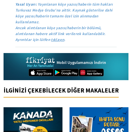
Yasal Uyarı:
Yayınlanan köşe yazısı/haberin tüm hakları
Turkuvaz Medya Grubu'na aittir. Kaynak gösterilse dahi
köşe yazısı/haberin tamamı özel izin alınmadan
kullanılamaz.
Ancak alıntılanan köşe yazısı/haberin bir bölümü,
alıntılanan habere aktif link verilerek kullanılabilir.
Ayrıntılar için lütfen
tıklayın
.
Mobil Uygulamamızı İndirin
İLGİNİZİ ÇEKEBİLECEK DİĞER MAKALELER