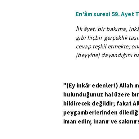
En'âm suresi 59. Ayet T
İlk âyet, bir bakıma, ink
gibi hiçbir gerçeklik taş
cevap teşkil etmekte; onu
(beyyine) dayandığını h
"(Ey inkâr edenler!) Allah 
bulunduğunuz hal üzere bıra
bildirecek değildir; fakat Al
peygamberlerinden dilediğin
iman edin; inanır ve sakınırs