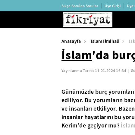
Sıkça Sorulan Sorular
Üye Girişi
Üye 
Anasayfa
İslam İlmihali
İs
İslam
'da burç
Yayınlanma Tarihi:
11.01.2024 16:34
Gü
Günümüzde burç yorumları bi
ediliyor. Bu yorumların bazı
ve insanları etkiliyor. Baze
insanlar hayatlarını bu yoru
Kerim'de geçiyor mu?
İsla