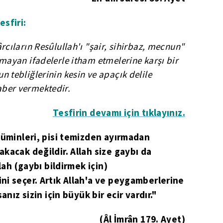
esfiri:
ârcıların Resûlullah'ı "şair, sihirbaz, mecnun"
ımayan ifadelerle itham etmelerine karşı bir
n tebliğlerinin kesin ve apaçık delile
aber vermektedir.
Tesfirin devamı için tıklayınız.
müminleri, pisi temizden ayırmadan
kacak değildir. Allah size gaybı da
lah (gaybı bildirmek için)
i seçer. Artık Allah'a ve peygamberlerine
anız sizin için büyük bir ecir vardır."
(Âl İmrân 179. Ayet)