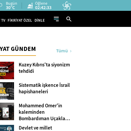
Bugün
Öğlene
30°C
02:42:31
 TV
FİKRİYAT ÖZEL
DİNLE
İYAT GÜNDEM
Tümü
Kuzey Kıbrıs'ta siyonizm
tehdidi
Sistematik işkence İsrail
hapishaneleri
Mohammed Omer'in
kaleminden
Bombardıman Uçakları
ve Tanklar Arasında
Devlet ve millet