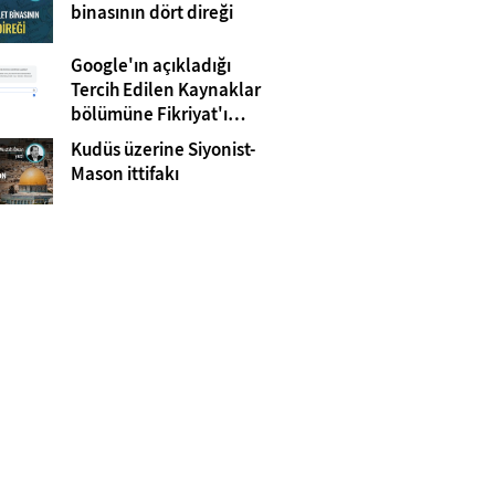
Gazze
binasının dört direği
Google'ın açıkladığı
Tercih Edilen Kaynaklar
bölümüne Fikriyat'ı
eklemeyi unutmayın!
Kudüs üzerine Siyonist-
Mason ittifakı