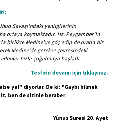
ri:
hud Savaşı'ndaki yenilgilerinin
aha ortaya koymaktadır. Hz. Peygamber'in
a birlikte Medine'ye göç edip de orada bir
gerek Medine'de gerekse çevresindeki
 edenler hızla çoğalmaya başladı.
Tesfirin devamı için tıklayınız.
lse ya!" diyorlar. De ki: "Gaybı bilmek
iz, ben de sizinle beraber
Yûnus Suresi 20. Ayet