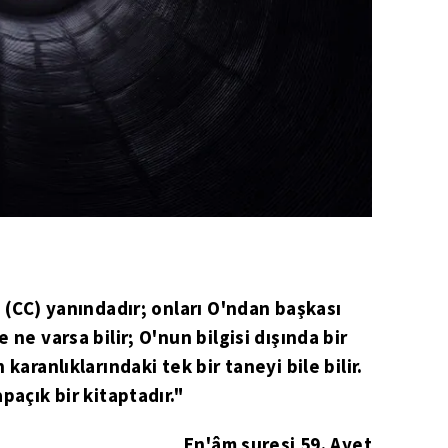
n (CC) yanındadır; onları O'ndan başkası
 ne varsa bilir; O'nun bilgisi dışında bir
karanlıklarındaki tek bir taneyi bile bilir.
paçık bir kitaptadır."
En'âm suresi 59. Ayet