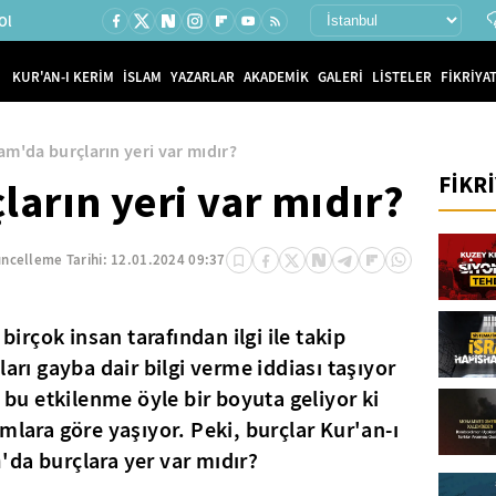
Ol
KUR'AN-I KERİM
İSLAM
YAZARLAR
AKADEMİK
GALERİ
LİSTELER
FİKRİYAT
lam'da burçların yeri var mıdır?
FİKR
ların yeri var mıdır?
ncelleme Tarihi:
12.01.2024 09:37
rçok insan tarafından ilgi ile takip
ları gayba dair bilgi verme iddiası taşıyor
n bu etkilenme öyle bir boyuta geliyor ki
mlara göre yaşıyor. Peki, burçlar Kur'an-ı
m
'da burçlara yer var mıdır?