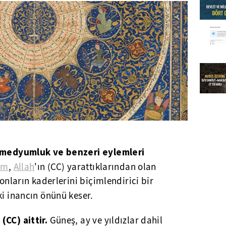
, medyumluk ve benzeri eylemleri
am
,
Allah
'ın (CC) yarattıklarından olan
 onların kaderlerini biçimlendirici bir
ki inancın önünü keser.
(CC) aittir.
Güneş, ay ve yıldızlar dahil