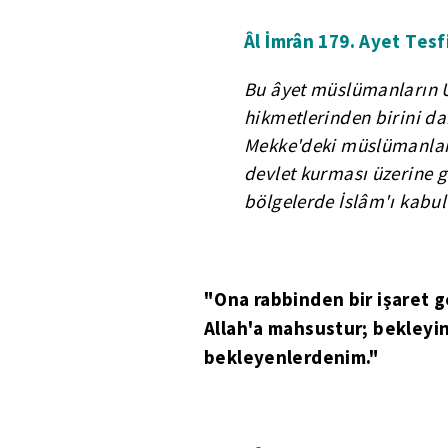
Âl İmrân 179. Ayet Tesfi
Bu âyet müslümanların U
hikmetlerinden birini d
Mekke'deki müslümanlarl
devlet kurması üzerine 
bölgelerde İslâm'ı kabul
"Ona rabbinden bir işaret ge
Allah'a mahsustur; bekleyin
bekleyenlerdenim."