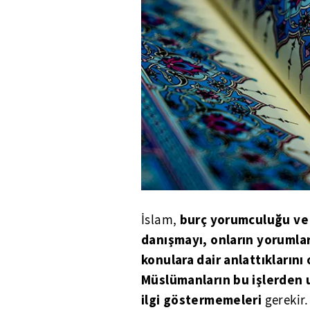
burç yorumculuğu ve b
İslam,
danışmayı, onların yorumla
konulara dair anlattıkların
Müslümanların bu işlerden u
ilgi göstermemeleri
gerekir.