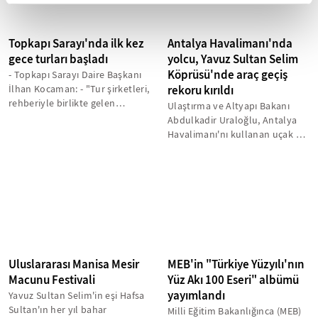
Topkapı Sarayı'nda ilk kez
Antalya Havalimanı'nda
gece turları başladı
yolcu, Yavuz Sultan Selim
Köprüsü'nde araç geçiş
- Topkapı Sarayı Daire Başkanı
İlhan Kocaman: - "Tur şirketleri,
rekoru kırıldı
rehberiyle birlikte gelen
Ulaştırma ve Altyapı Bakanı
ekipleri kendileri gezdirirken,...
Abdulkadir Uraloğlu, Antalya
Havalimanı'nı kullanan uçak ve
yolcu ile Yavuz Sultan Selim...
Uluslararası Manisa Mesir
MEB'in "Türkiye Yüzyılı'nın
Macunu Festivali
Yüz Akı 100 Eseri" albümü
yayımlandı
Yavuz Sultan Selim'in eşi Hafsa
Sultan'ın her yıl bahar
Milli Eğitim Bakanlığınca (MEB)