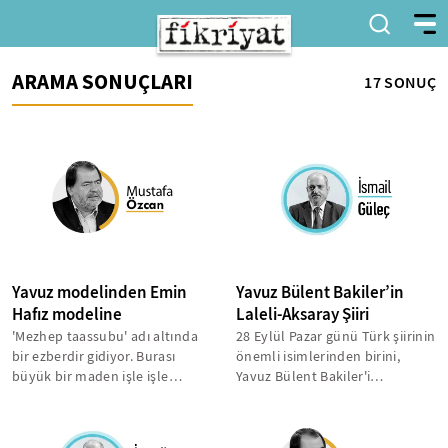
ARAMA SONUÇLARI
17 SONUÇ
Yavuz modelinden Emin
Yavuz Bülent Bakiler’in
Hafız modeline
Laleli-Aksaray Şiiri
'Mezhep taassubu' adı altında
28 Eylül Pazar günü Türk şiirinin
bir ezberdir gidiyor. Burası
önemli isimlerinden birini,
büyük bir maden işle işle
Yavuz Bülent Bakiler'i
bitmiyor. Gerçekte ise ne
kaybettik. Onu ve
oluyor...
düşüncelerini...