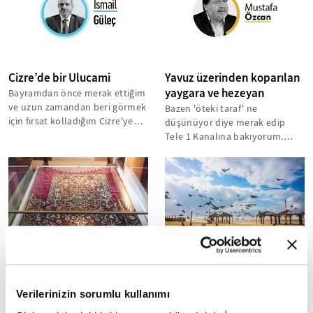
Cizre’de bir Ulucami
Yavuz üzerinden koparılan
yaygara ve hezeyan
Bayramdan önce merak ettiğim
ve uzun zamandan beri görmek
Bazen 'öteki taraf' ne
için fırsat kolladığım Cizre'ye
düşünüyor diye merak edip
nihayet gidebildim. Genç
Tele 1 Kanalına bakıyorum.
meslektaşım...
Bazen yararlanıyorum bazen de
eğleniyorum!...
Osmanlı padişahlarının
Hutbenin Tarihçesi
kaftanları İstanbul
Hz. Peygamber, ilk cuma
Havalimanı'nda 31 Aralık'a
namazını hicret esnasında
Verilerinizin sorumlu kullanımı
Medine'ye yaklaşık bir saatlik
kadar sergilenecek