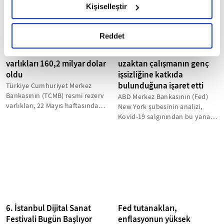
Kişiselleştir
okumak ve sitemizi ziyaretiniz kapsamında
gerçekleştirilen veri işleme faaliyetleri ile ilgili daha
detaylı bilgi almak için lütfen
tıklayınız.
Reddet
TCMB'nin resmi rezerv
New York Fed'in analizi
varlıkları 160,2 milyar dolar
uzaktan çalışmanın genç
oldu
işsizliğine katkıda
bulunduğuna işaret etti
Türkiye Cumhuriyet Merkez
Bankasının (TCMB) resmi rezerv
ABD Merkez Bankasının (Fed)
varlıkları, 22 Mayıs haftasında
New York şubesinin analizi,
önceki haftaya göre yüzde 5...
Kovid-19 salgınından bu yana
genç işsizliğinin ve uzaktan
çalışmanın...
6. İstanbul Dijital Sanat
Fed tutanakları,
Festivali Bugün Başlıyor
enflasyonun yüksek