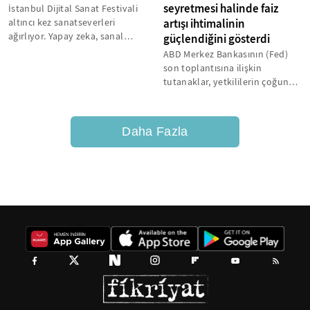
seyretmesi halinde faiz
İstanbul Dijital Sanat Festivali
altıncı kez sanatseverleri
artışı ihtimalinin
ağırlıyor. Yapay zeka, sanal
güçlendiğini gösterdi
gerçeklik ve dijital medya...
ABD Merkez Bankasının (Fed)
son toplantısına ilişkin
tutanaklar, yetkililerin çoğunun
enflasyonun yüzde 2'nin
üzerinde...
Daha Fazla