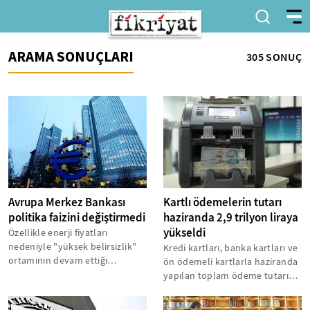
ARAMA SONUÇLARI
305 SONUÇ
Avrupa Merkez Bankası
Kartlı ödemelerin tutarı
politika faizini değiştirmedi
haziranda 2,9 trilyon liraya
yükseldi
Özellikle enerji fiyatları
nedeniyle "yüksek belirsizlik"
Kredi kartları, banka kartları ve
ortamının devam ettiği
ön ödemeli kartlarla haziranda
uyarısında bulunan Banka, para
yapılan toplam ödeme tutarı
politikası...
geçen yılın aynı ayına...