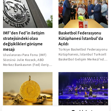
IMF'den Fed'in iletişim
Basketbol Federasyonu
stratejisindeki olası
Kütüphanesi İstanbul'da
değişiklikleri görüşme
Açıldı
mesajı
Türkiye Basketbol Federasyonu
Kütüphanesi, İstanbul Turkcell
Uluslararası Para Fonu (IMF)
Basketbol Gelişim Merkezi'nde
Sözcüsü Julie Kozack, ABD
düzenlenen görkemli bir
Merkez Bankasının (Fed) ileriye
törenle...
dönük yönlendirme (forward
guidance)...
Altın Fiyatları: Gram Altın
Dünyadan Kadın Sesleri