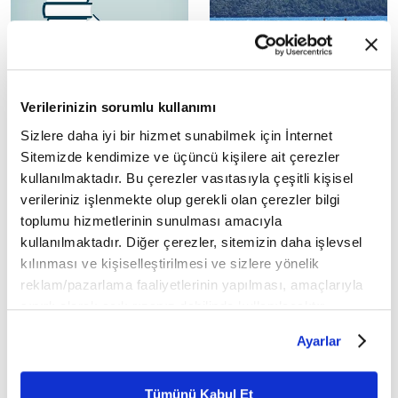
Zamanın dünyasında
'Deniz tuzu göze faydalı
Verilerinizin sorumlu kullanımı
kelimelere yetişebilmek:
değil'
Sizlere daha iyi bir hizmet sunabilmek için İnternet
Hızlı okuma
Doç. Dr. Kılıç "Denizin
doğallığına kapılıp su altına
Sitemizde kendimize ve üçüncü kişilere ait çerezler
Hayatımıza her gün bir
gözünüzü açmayın. Sanılanın
milyondan fazla sözcüğün dahil
kullanılmaktadır. Bu çerezler vasıtasıyla çeşitli kişisel
aksine deniz tuzu göze faydalı
olduğunun farkındayız.
verileriniz işlenmekte olup gerekli olan çerezler bilgi
değil,...
Dergiler, gazeteler, afişler,
toplumu hizmetlerinin sunulması amacıyla
alıştırma...
kullanılmaktadır. Diğer çerezler, sitemizin daha işlevsel
kılınması ve kişiselleştirilmesi ve sizlere yönelik
reklam/pazarlama faaliyetlerinin yapılması, amaçlarıyla
sınırlı olarak açık rızanız dahilinde kullanılacaktır.
Çerezlere ilişkin tercihlerinizi çerez paneli vasıtasıyla
Ayarlar
belirleyebilirsiniz. Çerezlere ilişkin detaylı bilgi için
Renkleri görmeden tuvalde
Aşık ve sevgilinin temsilcisi
Ayarlar butonuna tıklayabilir,
Çerez Bilgilendirme
şaheserler yaratan
Divan şiirlerinde göz
Metnimizi ziyaret edebilirsiniz.
ressamlar
hastalıkları
Tümünü Kabul Et