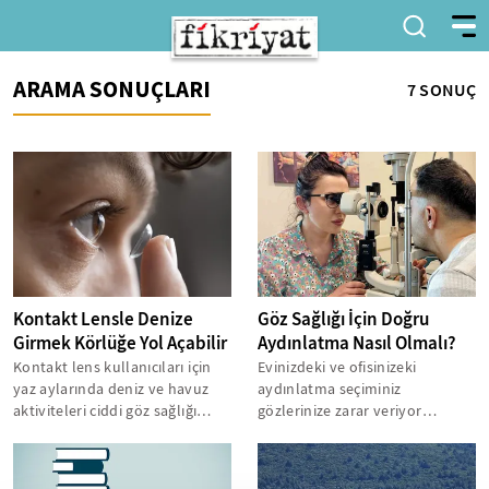
ARAMA SONUÇLARI
7 SONUÇ
Kontakt Lensle Denize
Göz Sağlığı İçin Doğru
Girmek Körlüğe Yol Açabilir
Aydınlatma Nasıl Olmalı?
Kontakt lens kullanıcıları için
Evinizdeki ve ofisinizeki
yaz aylarında deniz ve havuz
aydınlatma seçiminiz
aktiviteleri ciddi göz sağlığı
gözlerinize zarar veriyor
tehditleri içeriyor. Bilkent...
olabilir! Op. Dr. Ercan İnalkaç,
Medipol Üniversitesi...