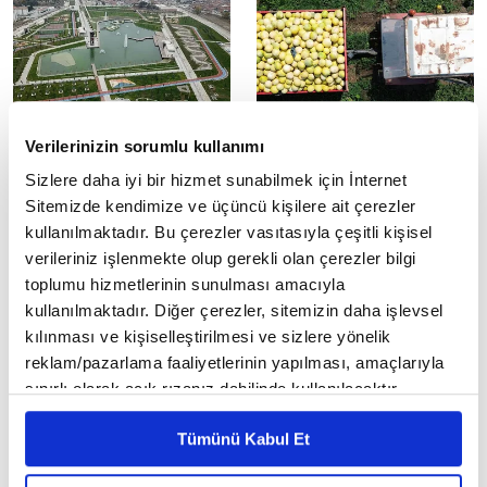
Çorum'da 14. Geleneksel
Bafra Ovası'nda yetiştirilen
Verilerinizin sorumlu kullanımı
Sungurlu Yağlı Pehlivan
Süheyla kavununda hasat
Sizlere daha iyi bir hizmet sunabilmek için İnternet
Güreşleri yapıldı
sürüyor
Sitemizde kendimize ve üçüncü kişilere ait çerezler
14. Geleneksel Sungurlu Yağlı
Samsun'da Bafra Ovası'nda
kullanılmaktadır. Bu çerezler vasıtasıyla çeşitli kişisel
Pehlivan Güreşleri
yetiştirilen ve lezzetiyle öne
verileriniz işlenmekte olup gerekli olan çerezler bilgi
gerçekleştirildi.
çıkan Süheyla kavununda hasat
devam ediyor.
toplumu hizmetlerinin sunulması amacıyla
kullanılmaktadır. Diğer çerezler, sitemizin daha işlevsel
kılınması ve kişiselleştirilmesi ve sizlere yönelik
reklam/pazarlama faaliyetlerinin yapılması, amaçlarıyla
sınırlı olarak açık rızanız dahilinde kullanılacaktır.
Çerezlere ilişkin tercihlerinizi çerez paneli vasıtasıyla
Tümünü Kabul Et
belirleyebilirsiniz. Çerezlere ilişkin detaylı bilgi için
Bafra Ovası'nda 94 bin 500
Enerjide acele
Ayarlar butonuna tıklayabilir,
Çerez Bilgilendirme
ton karpuz rekoltesi
kamulaştırma kararları