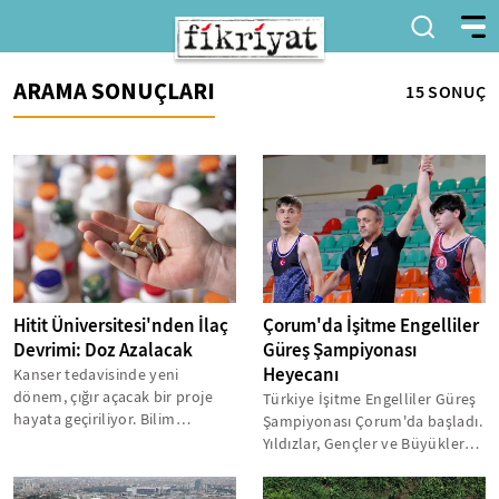
ARAMA SONUÇLARI
15 SONUÇ
Hitit Üniversitesi'nden İlaç
Çorum'da İşitme Engelliler
Devrimi: Doz Azalacak
Güreş Şampiyonası
Heyecanı
Kanser tedavisinde yeni
dönem, çığır açacak bir proje
Türkiye İşitme Engelliler Güreş
hayata geçiriliyor. Bilim
Şampiyonası Çorum'da başladı.
insanları akciğer kanseri
Yıldızlar, Gençler ve Büyükler
ilaçlarını...
kategorilerinde serbest...