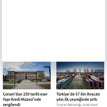
Çorum'un 4. OSB'si "Yeşil
Hititler'den kalma 100'den
OSB" konseptinde
fazla tarihi eser 6 ay Güney
kurulacak
Kore'de sergilenecek
Çorum Valisi Zülkif Dağlı, İskilip
Hititler'in başkenti Hattuşa ile
ilçesinde kurulmakta olan
Alacahöyük ve Şapinuva gibi
Çorum'un 4. Organize Sanayi
antik kentlere ev sahipliği
Bölgesi'nin (OSB) "Yeşil OSB"...
yapan Çorum'da arkeolojik
kazılarda...
Çorum'dan 250 tarihi eser
Türkiye'de 57 ilin ihracatı
Yapı Kredi Müzesi'nde
yılın ilk çeyreğinde arttı
sergilendi
Ticaret Bakanlığı, ocak-mart