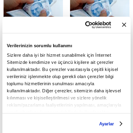
Çalışmayan emeklilere 5
Kurban Bayramı
bin liralık ikramiye
ikramiyeleri ve emekli
ödemeleri bugün başlıyor
aylıklarının ödeme tarihleri
Verilerinizin sorumlu kullanımı
açıklandı
Çalışma ve Sosyal Güvenlik
Sizlere daha iyi bir hizmet sunabilmek için İnternet
Bakanlığı, çalışmayan
Çalışma ve Sosyal Güvenlik
Sitemizde kendimize ve üçüncü kişilere ait çerezler
emeklilere verilecek 5 bin liralık
Bakanlığı, Emekli Sandığı SSK ve
kullanılmaktadır. Bu çerezler vasıtasıyla çeşitli kişisel
ikramiye ödemelerine bugün
Bağ-Kur emeklilerinin aylıkları
başlayacak...
verileriniz işlenmekte olup gerekli olan çerezler bilgi
ile Kurban Bayramı
ikramiyelerinin...
toplumu hizmetlerinin sunulması amacıyla
kullanılmaktadır. Diğer çerezler, sitemizin daha işlevsel
kılınması ve kişiselleştirilmesi ve sizlere yönelik
reklam/pazarlama faaliyetlerinin yapılması, amaçlarıyla
sınırlı olarak açık rızanız dahilinde kullanılacaktır.
Çerezlere ilişkin tercihlerinizi çerez paneli vasıtasıyla
Ayarlar
Çukurova'da mevsimlik
SMA hastalarının
belirleyebilirsiniz. Çerezlere ilişkin detaylı bilgi için
tarım işçileri çocuklar
tedavilerinde ücretsiz