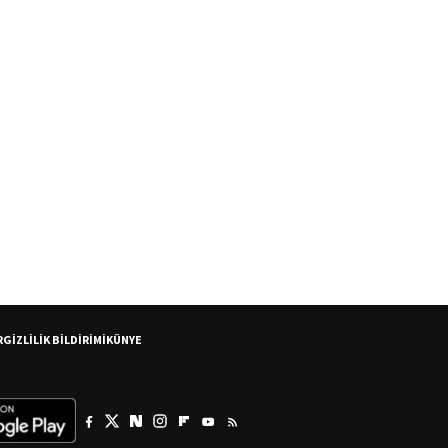
R
GİZLİLİK BİLDİRİMİ
KÜNYE