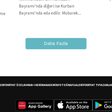
Bayramı'nda diğeri ise Kurban
Bayramı'nda eda edilir. Mübarek...
eme
Daha Fazla
LER
FİKRİYAT ÖZEL
KURAN-I KERİM
AKADEMİK
FOTOĞRAF
GALERİ
FİKRİYAT TV
YAZARLA