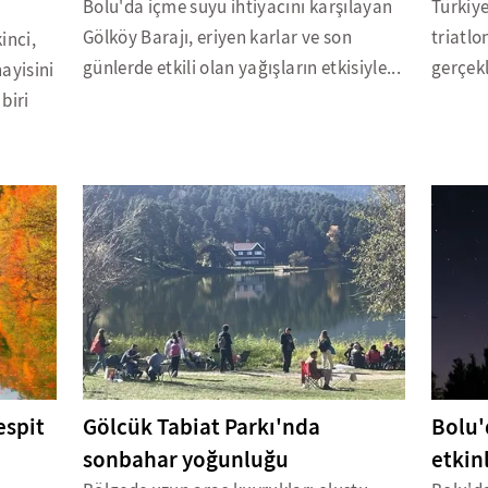
Bolu'da içme suyu ihtiyacını karşılayan
Türkiye
Gölköy Barajı, eriyen karlar ve son
triatlo
inci,
günlerde etkili olan yağışların etkisiyle...
gerçekl
ayisini
biri
espit
Gölcük Tabiat Parkı'nda
Bolu'
sonbahar yoğunluğu
etkin