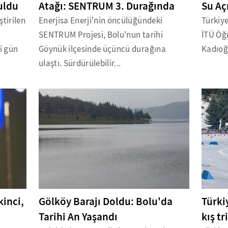
uldu
Atağı: SENTRUM 3. Durağında
Su Aç
tirilen
Enerjisa Enerji'nin öncülüğündeki
Türkiye
SENTRUM Projesi, Bolu'nun tarihi
İTÜ Öğr
i gün
Göynük ilçesinde üçüncü durağına
Kadıoğl
ulaştı. Sürdürülebilir...
inci,
Gölköy Barajı Doldu: Bolu'da
Türki
Tarihi An Yaşandı
kış t