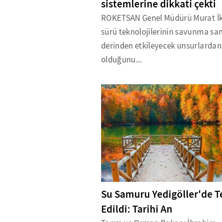
sistemlerine dikkati çekti
ROKETSAN Genel Müdürü Murat İk
sürü teknolojilerinin savunma san
derinden etkileyecek unsurlardan 
olduğunu...
Su Samuru Yedigöller'de T
Edildi: Tarihi An