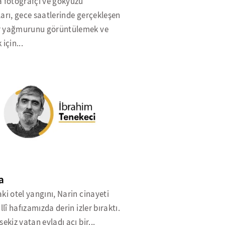
a fotoğrafçı ve gökyüzü
arı, gece saatlerinde gerçekleşen
 yağmurunu görüntülemek ve
 için...
a
ki otel yangını, Narin cinayeti
illî hafızamızda derin izler bıraktı.
sekiz vatan evladı acı bir...