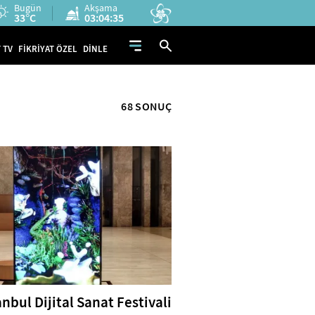
Bugün
Akşama
33°C
03:04:34
 TV
FİKRİYAT ÖZEL
DİNLE
68 SONUÇ
anbul Dijital Sanat Festivali