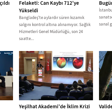
çıldı
Felaketi: Can Kaybı 712'ye
Bugün
Yükseldi
İstanbu
sanatse
Bangladeş'te aylardır süren kızamık
sanal g
salgını kontrol altına alınamıyor. Sağlık
Hizmetleri Genel Müdürlüğü, son 24
saatte...
Yeşilhat Akademi'de İklim Krizi
Valid