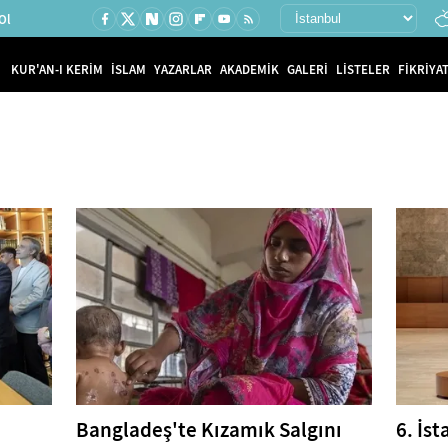
Ol
KUR'AN-I KERİM
İSLAM
YAZARLAR
AKADEMİK
GALERİ
LİSTELER
FİKRİYAT
Bangladeş'te Kızamık Salgını
6. İst