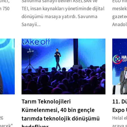
inci,
Savunma sanayii devleri ASELSAN ve
EGD'nin
n 750
TEI, insan kaynakları yönetiminde dijital
meslekt
dönüşümü masaya yatırdı. Savunma
gazetec
Sanayii...
Anadolu
Tarım Teknolojileri
11. D
Kümelenmesi, 40 bin gençle
Expo 
tarımda teknolojik dönüşümü
26
Helal e
enecek"
araya 