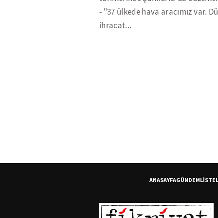
- "37 ülkede hava aracımız var. D
ihracat...
ANASAYFA
GÜNDEM
LİSTE