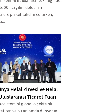
 "Yeni Yıl Buluşması" etkinliğinde
e 20'nci yılını dolduran
ilere plaket takdim edilirken,
...
ünya Helal Zirvesi ve Helal
Uluslararası Ticaret Fuarı
kosistemini global ölçekte bir
getiren ve bu anlamda dünyanın