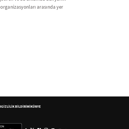
 organizasyonları arasında yer
R
GİZLİLİK BİLDİRİMİ
KÜNYE