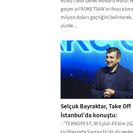
ROKETSAN Genel Müdürü Murat İk
geçen yıl ROKETSAN'ın ihracatını
milyon doları geçtiğini belirterek,
yüzde...
Selçuk Bayraktar, Take Off
İstanbul'da konuştu:
- "TEKNOFEST, 30 Eylül-4 Ekim 20
tarihlerinde Şanlıurfa'da düzenl