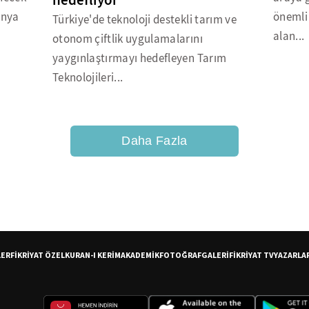
hedefliyor
ünya
önemli
Türkiye'de teknoloji destekli tarım ve
alan...
otonom çiftlik uygulamalarını
yaygınlaştırmayı hedefleyen Tarım
Teknolojileri...
Daha Fazla
LER
FİKRİYAT ÖZEL
KURAN-I KERİM
AKADEMİK
FOTOĞRAF
GALERİ
FİKRİYAT TV
YAZARLA