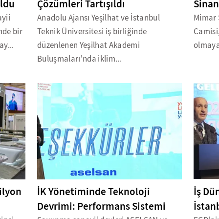
ldu
Çözümleri Tartışıldı
Sinan
yii
Anadolu Ajansı Yeşilhat ve İstanbul
Mimar S
nde bir
Teknik Üniversitesi iş birliğinde
Camisi,
ay...
düzenlenen Yeşilhat Akademi
olmaya
Buluşmaları'nda iklim...
ilyon
İK Yönetiminde Teknoloji
İş Dü
Devrimi: Performans Sistemi
İstan