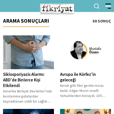
ARAMA SONUÇLARI
88 SONUÇ
Siklosporiyazis Alarmı:
Avrupa ile Körfez’in
ABD'de Binlerce Kişi
geleceği
Etkilendi
Kendi gitti fikri geride miras
kaldı. Edgar Morin insaflı
Amerika Birleşik Devletleri'nde
Yahudilerden birisiydi. 105
kontamine gıdalardan
yaşında dünyaya gözlerini
kaynaklanan ciddi bir sağlık
yumdu....
krizi yaşanıyor. CDC'nin
açıklamalarına...