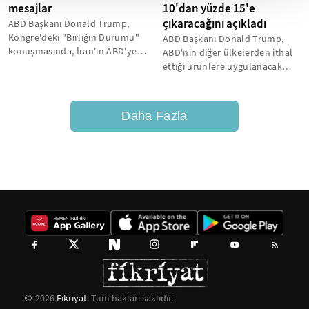
mesajlar
10'dan yüzde 15'e
çıkaracağını açıkladı
ABD Başkanı Donald Trump,
Kongre'deki "Birliğin Durumu"
ABD Başkanı Donald Trump,
konuşmasında, İran'ın ABD'ye
ABD'nin diğer ülkelerden ithal
ulaşabilecek füzeler
ettiği ürünlere uygulanacak
geliştirmeye...
yüzde 10'luk küresel tarife
oranını...
Daha Fazla
2026
Fikriyat
. Tüm hakları saklıdır.