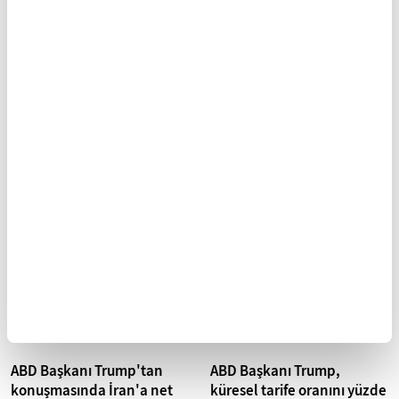
ABD Başkanı Trump,
ABD Başkanı Trump,
Texas'ta yeni petrol
bankaları dijital varlık
rafinerisi kurulacağını
düzenlemelerini
açıkladı
zayıflatmakla suçladı
ABD Başkanı Donald Trump,
ABD Başkanı Donald Trump,
America First Refining
bankaların sabitcoin piyasasına
şirketinin, Texas'ın Brownsville
yönelik "Genius" yasasını
kentinde 50 yılın ardından
zayıflatmasına izin
ABD'nin...
vermeyeceklerini...
ABD Başkanı Trump'tan
ABD Başkanı Trump,
konuşmasında İran'a net
küresel tarife oranını yüzde