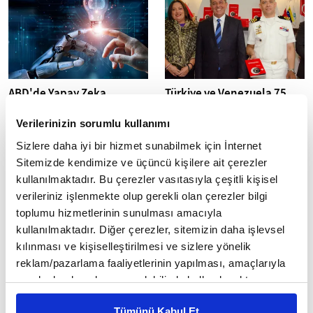
ABD'de Yapay Zeka
Türkiye ve Venezuela 75
Devrimi: Trump'tan Kritik
Yıllık Dostluğu Caracas'ta
Adım
Kutladı
Verilerinizin sorumlu kullanımı
ABD Başkanı Donald Trump,
Türkiye ile Venezuela arasındaki
Sizlere daha iyi bir hizmet sunabilmek için İnternet
yapay zeka teknolojisinde
diplomatik ilişkilerin 75. yıl
Sitemizde kendimize ve üçüncü kişilere ait çerezler
Amerika'nın küresel liderliğini
dönümü Caracas'ta özel bir
kullanılmaktadır. Bu çerezler vasıtasıyla çeşitli kişisel
pekiştirmek için kapsamlı bir
etkinlikle kutlandı. Yunus...
başkanlık...
verileriniz işlenmekte olup gerekli olan çerezler bilgi
toplumu hizmetlerinin sunulması amacıyla
kullanılmaktadır. Diğer çerezler, sitemizin daha işlevsel
kılınması ve kişiselleştirilmesi ve sizlere yönelik
reklam/pazarlama faaliyetlerinin yapılması, amaçlarıyla
sınırlı olarak açık rızanız dahilinde kullanılacaktır.
Türkiye’yi NATO’dan atmak!
IMF, Orta Doğu'daki
Çerezlere ilişkin tercihlerinizi çerez paneli vasıtasıyla
savaşın birçok ekonomi için
Eğer doğru ise karşımızda
Tümünü Kabul Et