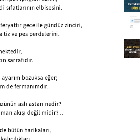
i sıfatlarının elbisesini.
feryattır gece ile gündüz zinciri,
 tiz ve pes perdelerini.
mektedir,
ın sarrafıdır.
e ayarım bozuksa eğer;
im de fermanımdır.
üzünün aslı astarı nedir?
man akışı değil midir? ..
 de bütün harikaları,
kalıcılıkları.