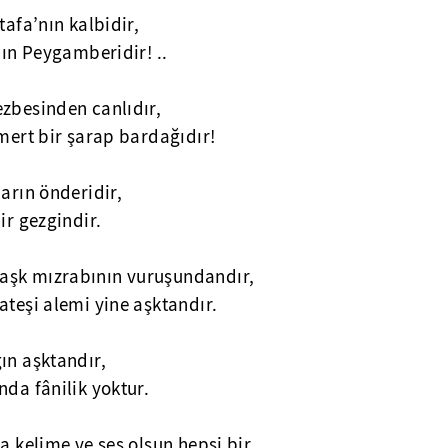
tafa’nın kalbidir,
’ın Peygamberidir! ..
ezbesinden canlıdır,
ömert bir şarap bardağıdır!
ların önderidir,
ir gezgindir.
aşk mızrabının vuruşundandır,
ateşi alemi yine aşktandır.
ın aşktandır,
nda fânilik yoktur.
a kelime ve ses olsun hepsi bir,