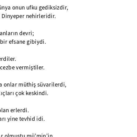
ünya onun ufku gediksizdir,
e Dinyeper nehirleridir.
anların devri;
bir efsane gibiydi.
rdiler.
cezbe vermiştiler.
 onlar müthiş süvarilerdi,
lıçları çok keskindi.
olan erlerdi.
rı yine tevhid idi.
kâr olmuştu mü’min’in,