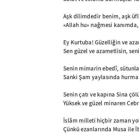
Aşk dilimdedir benim, aşk üf
«Allah hu» nağmesi kanımda
Ey Kurtuba! Güzelliğin ve az
Sen güzel ve azametlisin, sen
Senin mimarin ebedî, sütunlar
Sanki Şam yaylasında hurma 
Senin çatı ve kapına Sina çöl
Yüksek ve güzel minaren Cebrai
İslâm milleti hiçbir zaman y
Çünkü ezanlarında Musa ile İb