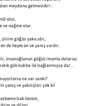
ından meydana gelmesidir! .
nül olur,
şe ve nağme olur.
 şiirim göğüs yakıcıdır,
en de heyecan ve yanış vardır.
dir, insanoğlunun göğsü imanla dolarsa;
ratık gök kubbe ile bağlanmışsa da! ..
nuyorlarsa ne var sanki?
n yanış ve yakılışları yok ki!
e cezbeme bak benim,
lbim ve dilim!