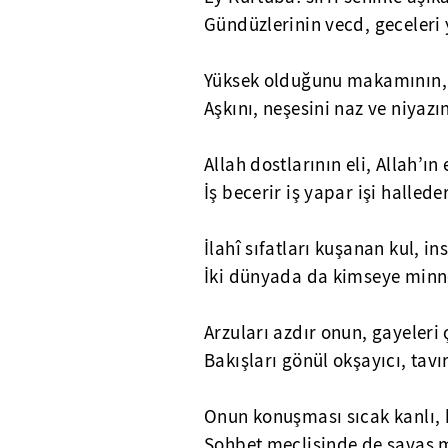
Gündüzlerinin vecd, geceleri 
Yüksek olduğunu makamının, 
Aşkını, neşesini naz ve niyazı
Allah dostlarının eli, Allah’ın 
İş becerir iş yapar işi halleder
İlahî sıfatları kuşanan kul, i
İki dünyada da kimseye minne
Arzuları azdır onun, gayeleri 
Bakışları gönül okşayıcı, tavır
Onun konuşması sıcak kanlı, h
Sohbet meclisinde de savaş me