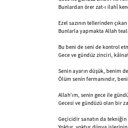
Bunlardan örer zat-ı ilahî kend
Ezel sazının tellerinden çıkan 
Bunlarla yapmakta Allah teala
Bu beni de seni de kontrol et
Gece ve gündüz zinciri, kâinat
Senin ayarın düşük, benim d
Ölüm senin fermanındır, ben
Allah’ım, senin gece ile günd
Gecesi ve gündüzü olan bir za
Geçicidir sanatın da tekniğin
Yoktur, yoktur dünya işlerinin 