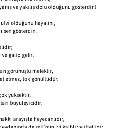
yanış ve yakılış dolu olduğunu gösterdin!
ulvî olduğunu hayalini,
nı sen gösterdin.
elidir;
 ve galip gelir.
nsan görünüşlü melektir,
t etmez, tok gönüllüdür.
çok yüksektir,
ları büyüleyicidir.
akkı arayışta heyecanlıdır,
ydanında da mü’min iyi kalbli ve iffetlidir.