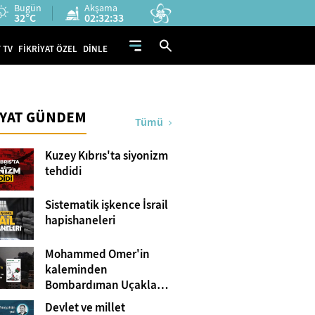
Bugün
Akşama
32°C
02:32:32
 TV
FİKRİYAT ÖZEL
DİNLE
İYAT GÜNDEM
Tümü
Kuzey Kıbrıs'ta siyonizm
tehdidi
Sistematik işkence İsrail
hapishaneleri
Mohammed Omer'in
kaleminden
Bombardıman Uçakları
ve Tanklar Arasında
Devlet ve millet