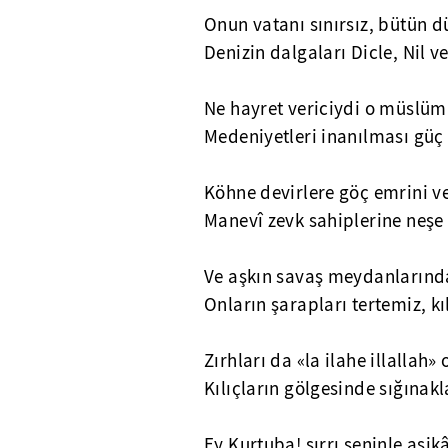
Onun vatanı sınırsız, bütün d
Denizin dalgaları Dicle, Nil v
Ne hayret vericiydi o müslüm
Medeniyetleri inanılması güç 
Köhne devirlere göç emrini ve
Manevî zevk sahiplerine neşe 
Ve aşkın savaş meydanlarında
Onların şarapları tertemiz, kı
Zırhları da «la ilahe illallah» 
Kılıçların gölgesinde sığınakla
Ey Kurtuba! sırrı seninle aşi