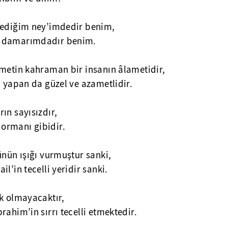
lediğim ney’imdedir benim,
, damarımdadır benim.
ametin kahraman bir insanın âlametidir,
i yapan da güzel ve azametlidir.
ın sayısızdır,
ormanı gibidir.
ünün ışığı vurmuştur sanki,
l’in tecelli yeridir sanki.
ok olmayacaktır,
rahim’in sırrı tecelli etmektedir.