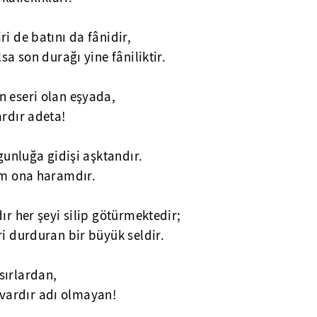
i de batını da fânidir,
sa son durağı yine fâniliktir.
n eseri olan eşyada,
ardır adeta!
lgunluğa gidişi aşktandır.
lüm ona haramdır.
ır her şeyi silip götürmektedir;
ri durduran bir büyük seldir.
sırlardan,
vardır adı olmayan!