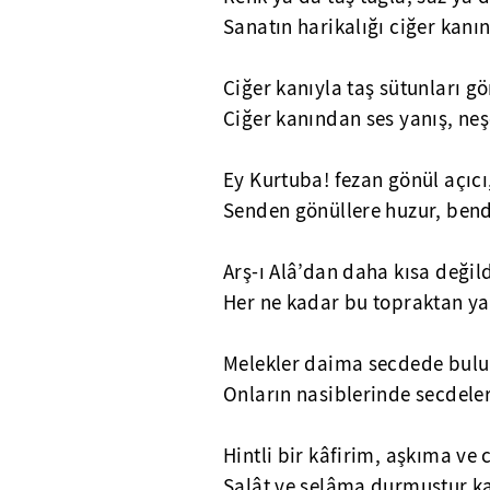
Sanatın harikalığı ciğer kan
Ciğer kanıyla taş sütunları gö
Ciğer kanından ses yanış, ne
Ey Kurtuba! fezan gönül açıcı,
Senden gönüllere huzur, bend
Arş-ı Alâ’dan daha kısa değil
Her ne kadar bu topraktan ya
Melekler daima secdede bulu
Onların nasiblerinde secdeleri
Hintli bir kâfirim, aşkıma v
Salât ve selâma durmuştur ka