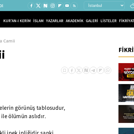
Ol
KUR'AN-I KERİM
İSLAM
YAZARLAR
AKADEMİK
GALERİ
LİSTELER
FİKRİYAT
a Camii
FİKR
i
selerin görünüş tablosudur,
 ile ölümün aslıdır.
kli ipek ipliğidir sanki,