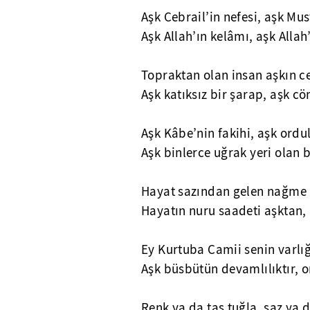
Aşk Cebrail’in nefesi, aşk Mus
Aşk Allah’ın kelâmı, aşk Allah
Topraktan olan insan aşkın c
Aşk katıksız bir şarap, aşk c
Aşk Kâbe’nin fakihi, aşk ordu
Aşk binlerce uğrak yeri olan b
Hayat sazından gelen nağme 
Hayatın nuru saadeti aşktan, 
Ey Kurtuba Camii senin varlığ
Aşk büsbütün devamlılıktır, o
Renk ya da taş tuğla, saz ya d